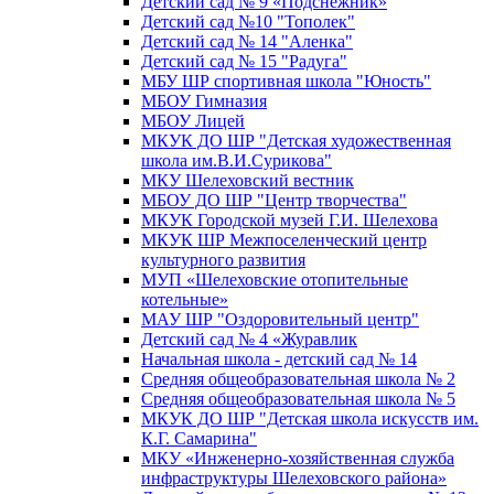
Детский сад № 9 «Подснежник»
Детский сад №10 "Тополек"
Детский сад № 14 "Аленка"
Детский сад № 15 "Радуга"
МБУ ШР спортивная школа "Юность"
МБОУ Гимназия
МБОУ Лицей
МКУК ДО ШР "Детская художественная
школа им.В.И.Сурикова"
МКУ Шелеховский вестник
МБОУ ДО ШР "Центр творчества"
МКУК Городской музей Г.И. Шелехова
МКУК ШР Межпоселенческий центр
культурного развития
МУП «Шелеховские отопительные
котельные»
МАУ ШР "Оздоровительный центр"
Детский сад № 4 «Журавлик
Начальная школа - детский сад № 14
Средняя общеобразовательная школа № 2
Средняя общеобразовательная школа № 5
МКУК ДО ШР "Детская школа искусств им.
К.Г. Самарина"
МКУ «Инженерно-хозяйственная служба
инфраструктуры Шелеховского района»