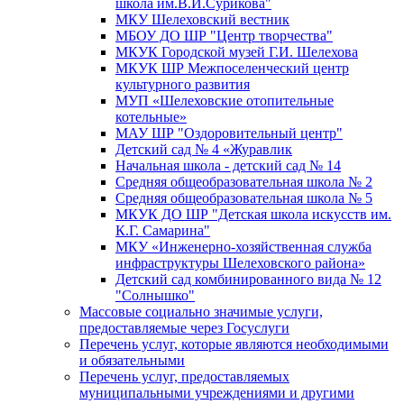
школа им.В.И.Сурикова"
МКУ Шелеховский вестник
МБОУ ДО ШР "Центр творчества"
МКУК Городской музей Г.И. Шелехова
МКУК ШР Межпоселенческий центр
культурного развития
МУП «Шелеховские отопительные
котельные»
МАУ ШР "Оздоровительный центр"
Детский сад № 4 «Журавлик
Начальная школа - детский сад № 14
Средняя общеобразовательная школа № 2
Средняя общеобразовательная школа № 5
МКУК ДО ШР "Детская школа искусств им.
К.Г. Самарина"
МКУ «Инженерно-хозяйственная служба
инфраструктуры Шелеховского района»
Детский сад комбинированного вида № 12
"Солнышко"
Массовые социально значимые услуги,
предоставляемые через Госуслуги
Перечень услуг, которые являются необходимыми
и обязательными
Перечень услуг, предоставляемых
муниципальными учреждениями и другими