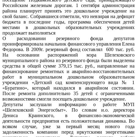
Российским железным дорогам. 1 сентября администрация
района планирует принять это дошкольное учреждение на
свой баланс. Собравшиеся отметили, что невзирая на дефицит
бюджета в последние годы, программа обеспечения детей
местами в дошкольных образовательных учреждениях
продолжает выполняться
О расходовании резервного фонда депутатов
проинформировала начальник финансового управления Елена
Федорова. В 2009г. резервный фонд составлял 600 тыс. руб.
На основании распоряжений мэра Шелеховского
муниципального района из резервного фонда были выделены
средства в общей сумме 379,15 тыс. руб., направленные на
финансирование ремонтных и аварийно-восстановительных
работ в муниципальном дошкольном образовательном
учреждении «Детский сад компенсирующего вида № 1
«Буратино», который находился в аварийном состоянии.
После ремонта дополнительно 35 детей с ограниченными
возможностями смогли посещать дошкольное учреждение.
Депутаты заслушали информацию о работе МУП
«Шелеховский Энергосбыт». По словам и.о. директора
Дениса Краинского, в финансово-экономической
деятельности предприятия есть положительная динамика. Во
всяком случае, уже за первый месяц нового года
задолженность компании перед иркутскими энергетиками