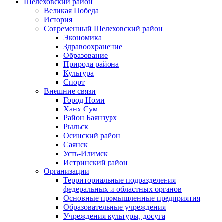
Шелеховский район
Великая Победа
История
Современный Шелеховский район
Экономика
Здравоохранение
Образование
Природа района
Культура
Спорт
Внешние связи
Город Номи
Ханх Сум
Район Баянзурх
Рыльск
Осинский район
Саянск
Усть-Илимск
Истринский район
Организации
Территориальные подразделения
федеральных и областных органов
Основные промышленные предприятия
Образовательные учреждения
Учреждения культуры, досуга