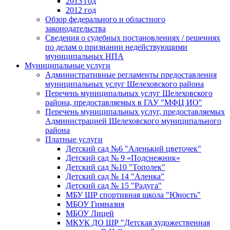
2013 год
2012 год
Обзор федерального и областного
законодательства
Сведения о судебных постановлениях / решениях
по делам о признании недействующими
муниципальных НПА
Муниципальные услуги
Административные регламенты предоставления
муниципальных услуг Шелеховского района
Перечень муниципальных услуг Шелеховского
района, предоставляемых в ГАУ "МФЦ ИО"
Перечень муниципальных услуг, предоставляемых
Администрацией Шелеховского муниципального
района
Платные услуги
Детский сад №6 "Аленький цветочек"
Детский сад № 9 «Подснежник»
Детский сад №10 "Тополек"
Детский сад № 14 "Аленка"
Детский сад № 15 "Радуга"
МБУ ШР спортивная школа "Юность"
МБОУ Гимназия
МБОУ Лицей
МКУК ДО ШР "Детская художественная