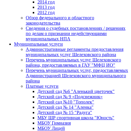
2014 год
2013 год
2012 год
Обзор федерального и областного
законодательства
Сведения о судебных постановлениях / решениях
по делам о признании недействующими
муниципальных НПА
Муниципальные услуги
Административные регламенты предоставления
муниципальных услуг Шелеховского района
Перечень муниципальных услуг Шелеховского
района, предоставляемых в ГАУ "МФЦ ИО"
Перечень муниципальных услуг, предоставляемых
Администрацией Шелеховского муниципального
района
Платные услуги
Детский сад №6 "Аленький цветочек"
Детский сад № 9 «Подснежник»
Детский сад №10 "Тополек"
Детский сад № 14 "Аленка"
Детский сад № 15 "Радуга"
МБУ ШР спортивная школа "Юность"
МБОУ Гимназия
МБОУ Лицей