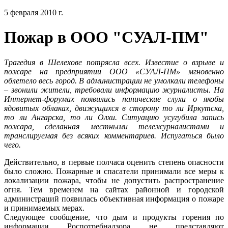
5 февраля 2010 г.
Пожар в ООО "СУАЛ-ПМ"
Трагедия в Шелехове потрясла всех. Известие о взрыве и
пожаре на предприятии ООО «СУАЛ-ПМ» мгновенно
облетело весь город. В администрации не умолкали телефоны
– звонили жители, требовали информацию журналисты. На
Интернет-форумах появились панические слухи о якобы
ядовитых облаках, движущихся в сторону то ли Иркутска,
то ли Ангарска, то ли Олхи. Ситуацию усугубила запись
пожара, сделанная местными тележурналистами и
транслируемая без всяких комментариев. Испугаться было
чего.
Действительно, в первые полчаса оценить степень опасности
было сложно. Пожарные и спасатели принимали все меры к
локализации пожара, чтобы не допустить распространение
огня. Тем временем на сайтах районной и городской
администраций появилась объективная информация о пожаре
и принимаемых мерах.
Следующее сообщение, что дым и продукты горения по
информации Роспотребнадзора не представляют