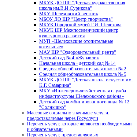
МКУК ДО ШР "Детская художественная
школа им.В.И.Сурикова"
МКУ Шелеховский вестник
МБОУ ДО ШР "Центр творчества"
МКУК Городской музей Г.И. Шелехова
МКУК ШР Межпоселенческий центр
культурного развития
МУП «Шелеховские отопительные
котельные»
МАУ ШР "Оздоровительный центр"
Детский сад № 4 «Журавлик
Начальная школа - детский сад № 14
Средняя общеобразовательная школа № 2
Средняя общеобразовательная школа № 5
МКУК ДО ШР "Детская школа искусств им.
К.Г. Самарина"
МКУ «Инженерно-хозяйственная служба
инфраструктуры Шелеховского района»
Детский сад комбинированного вида № 12
"Солнышко"
Массовые социально значимые услуги,
предоставляемые через Госуслуги
Перечень услуг, которые являются необходимыми
и обязательными
Перечень услуг, предоставляемых