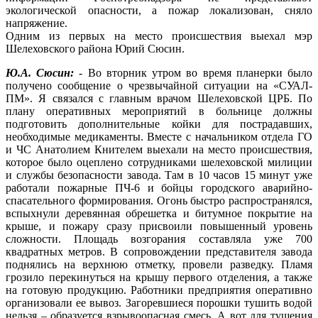
экологической опасности, а пожар локализован, сняло
напряжение.
Одним из первых на место происшествия выехал мэр
Шелеховского района Юрий Сюсин.
Ю.А. Сюсин:
- Во вторник утром во время планерки было
получено сообщение о чрезвычайной ситуации на «СУАЛ-
ПМ». Я связался с главным врачом Шелеховской ЦРБ. По
плану оперативных мероприятий в больнице должны
подготовить дополнительные койки для пострадавших,
необходимые медикаменты. Вместе с начальником отдела ГО
и ЧС Анатолием Кнителем выехали на место происшествия,
которое было оцеплено сотрудниками шелеховской милиции
и службы безопасности завода. Там в 10 часов 15 минут уже
работали пожарные ПЧ-6 и бойцы городского аварийно-
спасательного формирования. Огонь быстро распространялся,
вспыхнули деревянная обрешетка и битумное покрытие на
крыше, и пожару сразу присвоили повышенный уровень
сложности. Площадь возгорания составляла уже 700
квадратных метров. В сопровождении представителя завода
поднялись на верхнюю отметку, провели разведку. Пламя
грозило перекинуться на крышу первого отделения, а также
на готовую продукцию. Работники предприятия оперативно
организовали ее вывоз. Загоревшиеся порошки тушить водой
нельзя – образуется взрывоопасная смесь. А вот для тушения