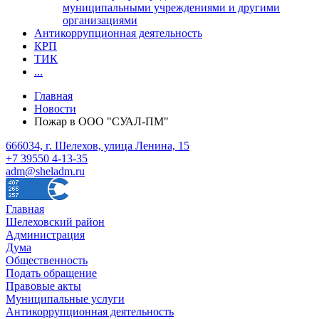
муниципальными учреждениями и другими
организациями
Антикоррупционная деятельность
КРП
ТИК
...
Главная
Новости
Пожар в ООО "СУАЛ-ПМ"
666034, г. Шелехов, улица Ленина, 15
+7 39550 4-13-35
adm@sheladm.ru
Главная
Шелеховский район
Администрация
Дума
Общественность
Подать обращение
Правовые акты
Муниципальные услуги
Антикоррупционная деятельность