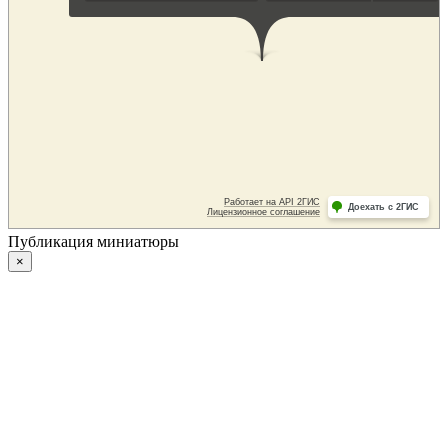
Публикация миниатюры
×