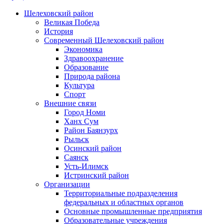
Шелеховский район
Великая Победа
История
Современный Шелеховский район
Экономика
Здравоохранение
Образование
Природа района
Культура
Спорт
Внешние связи
Город Номи
Ханх Сум
Район Баянзурх
Рыльск
Осинский район
Саянск
Усть-Илимск
Истринский район
Организации
Территориальные подразделения
федеральных и областных органов
Основные промышленные предприятия
Образовательные учреждения