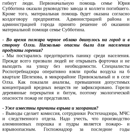
гибнут люди. Первоначальную помощь семье Юрия
Субботина оказали руководство завода и коллеги погибшего.
Кроме того, материальная помощь будет оказана согласно
колдоговору предприятия. Администрацией района и
администрацией города принято решение об оказании
материальной помощи семье Субботина.
- Во время пожара черное облако двинулось на город и в
сторону Олхи. Насколько опасны были для населения
продукты горения?
- Мы постарались предотвратить панику среди населения.
Прежде всего призвали людей не открывать форточки и не
выходить на улицу без необходимости. Специалисты
Роспотребнадзора оперативно взяли пробы воздуха на 6
квартале Шелехова, в микрорайоне Привокзальный и в селе
Олха. Как показали анализы, превышения допустимых
концентраций вредных веществ не зафиксировано. Горели
деревянные перекрытия и битум, поэтому экологической
опасности пожар не представлял.
- Уже известны причины взрыва и загорания?
- Выводы сделает комиссия, сотрудники Ростехнадзора, МЧС
и следственного отдела. Надо учесть, что производство
алюминиевых порошка и пудры является пожаро- и
взрывоопасным. Госпожнадзор за последние годы