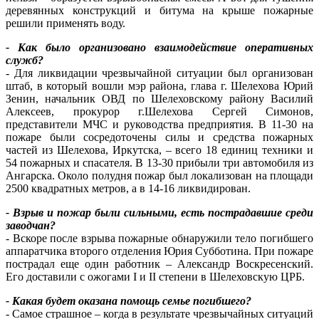
деревянных конструкций и битума на крыше пожарные
решили применять воду.
- Как было организовано взаимодействие оперативных
служб?
- Для ликвидации чрезвычайной ситуации был организован
штаб, в который вошли мэр района, глава г. Шелехова Юрий
Зенин, начальник ОВД по Шелеховскому району Василий
Алексеев, прокурор г.Шелехова Сергей Симонов,
представители МЧС и руководства предприятия. В 11-30 на
пожаре были сосредоточены силы и средства пожарных
частей из Шелехова, Иркутска, – всего 18 единиц техники и
54 пожарных и спасателя. В 13-30 прибыли три автомобиля из
Ангарска. Около полудня пожар был локализован на площади
2500 квадратных метров, а в 14-16 ликвидирован.
- Взрыв и пожар были сильными, есть пострадавшие среди
заводчан?
- Вскоре после взрыва пожарные обнаружили тело погибшего
аппаратчика второго отделения Юрия Субботина. При пожаре
пострадал еще один работник – Александр Воскресенский.
Его доставили с ожогами I и II степени в Шелеховскую ЦРБ.
- Какая будет оказана помощь семье погибшего?
- Самое страшное – когда в результате чрезвычайных ситуаций