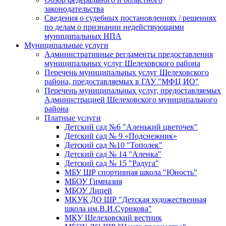
законодательства
Сведения о судебных постановлениях / решениях
по делам о признании недействующими
муниципальных НПА
Муниципальные услуги
Административные регламенты предоставления
муниципальных услуг Шелеховского района
Перечень муниципальных услуг Шелеховского
района, предоставляемых в ГАУ "МФЦ ИО"
Перечень муниципальных услуг, предоставляемых
Администрацией Шелеховского муниципального
района
Платные услуги
Детский сад №6 "Аленький цветочек"
Детский сад № 9 «Подснежник»
Детский сад №10 "Тополек"
Детский сад № 14 "Аленка"
Детский сад № 15 "Радуга"
МБУ ШР спортивная школа "Юность"
МБОУ Гимназия
МБОУ Лицей
МКУК ДО ШР "Детская художественная
школа им.В.И.Сурикова"
МКУ Шелеховский вестник