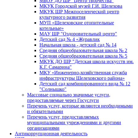
МБОУ ДО ШР "Центр творчества"
МКУК Городской музей Г.И. Шелехова
МКУК ШР Межпоселенческий центр
культурного развития
МУП «Шелеховские отопительные
котельные»
МАУ ШР "Оздоровительный центр"
Детский сад № 4 «Журавлик
Начальная школа - детский сад № 14
Средняя общеобразовательная школа № 2
Средняя общеобразовательная школа № 5
МКУК ДО ШР "Детская школа искусств им.
К.Г. Самарина"
МКУ «Инженерно-хозяйственная служба
инфраструктуры Шелеховского района»
Детский сад комбинированного вида № 12
"Солнышко"
Массовые социально значимые услуги,
предоставляемые через Госуслуги
Перечень услуг, которые являются необходимыми
и обязательными
Перечень услуг, предоставляемых
муниципальными учреждениями и другими
организациями
Антикоррупционная деятельность