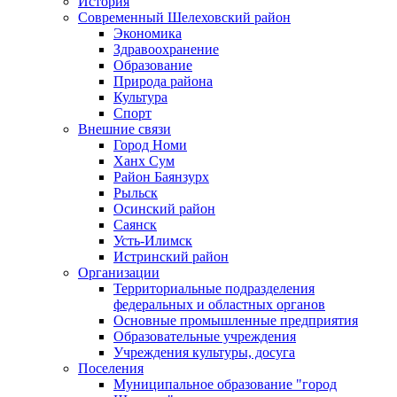
История
Современный Шелеховский район
Экономика
Здравоохранение
Образование
Природа района
Культура
Спорт
Внешние связи
Город Номи
Ханх Сум
Район Баянзурх
Рыльск
Осинский район
Саянск
Усть-Илимск
Истринский район
Организации
Территориальные подразделения
федеральных и областных органов
Основные промышленные предприятия
Образовательные учреждения
Учреждения культуры, досуга
Поселения
Муниципальное образование "город