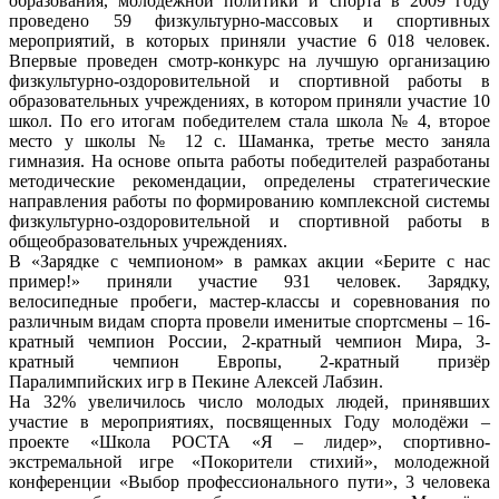
образования, молодежной политики и спорта в 2009 году
проведено 59 физкультурно-массовых и спортивных
мероприятий, в которых приняли участие 6 018 человек.
Впервые проведен смотр-конкурс на лучшую организацию
физкультурно-оздоровительной и спортивной работы в
образовательных учреждениях, в котором приняли участие 10
школ. По его итогам победителем стала школа № 4, второе
место у школы № 12 с. Шаманка, третье место заняла
гимназия. На основе опыта работы победителей разработаны
методические рекомендации, определены стратегические
направления работы по формированию комплексной системы
физкультурно-оздоровительной и спортивной работы в
общеобразовательных учреждениях.
В «Зарядке с чемпионом» в рамках акции «Берите с нас
пример!» приняли участие 931 человек. Зарядку,
велосипедные пробеги, мастер-классы и соревнования по
различным видам спорта провели именитые спортсмены – 16-
кратный чемпион России, 2-кратный чемпион Мира, 3-
кратный чемпион Европы, 2-кратный призёр
Паралимпийских игр в Пекине Алексей Лабзин.
На 32% увеличилось число молодых людей, принявших
участие в мероприятиях, посвященных Году молодёжи –
проекте «Школа РОСТА «Я – лидер», спортивно-
экстремальной игре «Покорители стихий», молодежной
конференции «Выбор профессионального пути», 3 человека