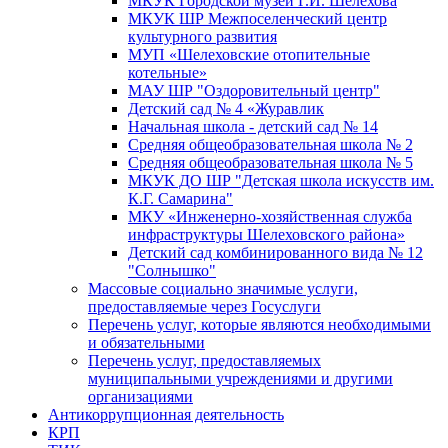
МКУК Городской музей Г.И. Шелехова
МКУК ШР Межпоселенческий центр
культурного развития
МУП «Шелеховские отопительные
котельные»
МАУ ШР "Оздоровительный центр"
Детский сад № 4 «Журавлик
Начальная школа - детский сад № 14
Средняя общеобразовательная школа № 2
Средняя общеобразовательная школа № 5
МКУК ДО ШР "Детская школа искусств им.
К.Г. Самарина"
МКУ «Инженерно-хозяйственная служба
инфраструктуры Шелеховского района»
Детский сад комбинированного вида № 12
"Солнышко"
Массовые социально значимые услуги,
предоставляемые через Госуслуги
Перечень услуг, которые являются необходимыми
и обязательными
Перечень услуг, предоставляемых
муниципальными учреждениями и другими
организациями
Антикоррупционная деятельность
КРП