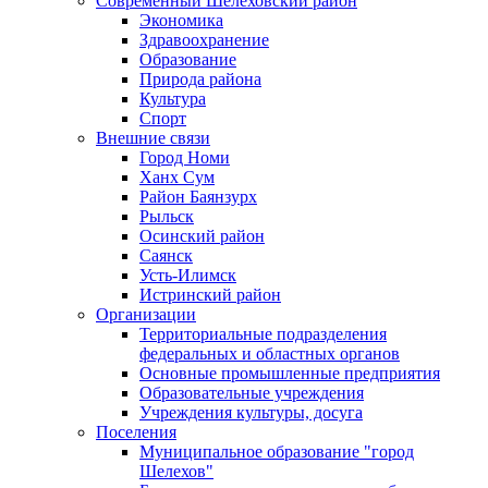
Современный Шелеховский район
Экономика
Здравоохранение
Образование
Природа района
Культура
Спорт
Внешние связи
Город Номи
Ханх Сум
Район Баянзурх
Рыльск
Осинский район
Саянск
Усть-Илимск
Истринский район
Организации
Территориальные подразделения
федеральных и областных органов
Основные промышленные предприятия
Образовательные учреждения
Учреждения культуры, досуга
Поселения
Муниципальное образование "город
Шелехов"