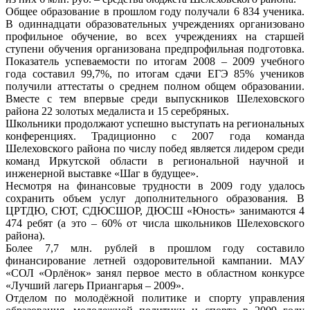
Общее образование в прошлом году получали 6 834 ученика.
В одиннадцати образовательных учреждениях организовано
профильное обучение, во всех учреждениях на старшей
ступени обучения организована предпрофильная подготовка.
Показатель успеваемости по итогам 2008 – 2009 учебного
года составил 99,7%, по итогам сдачи ЕГЭ 85% учеников
получили аттестаты о среднем полном общем образовании.
Вместе с тем впервые среди выпускников Шелеховского
района 22 золотых медалиста и 15 серебряных.
Школьники продолжают успешно выступать на региональных
конференциях. Традиционно с 2007 года команда
Шелеховского района по числу побед является лидером среди
команд Иркутской области в региональной научной и
инженерной выставке «Шаг в будущее».
Несмотря на финансовые трудности в 2009 году удалось
сохранить объем услуг дополнительного образования. В
ЦРТДЮ, СЮТ, СДЮСШОР, ДЮСШ «Юность» занимаются 4
474 ребят (а это – 60% от числа школьников Шелеховского
района).
Более 7,7 млн. рублей в прошлом году составило
финансирование летней оздоровительной кампании. МАУ
«СОЛ «Орлёнок» занял первое место в областном конкурсе
«Лучший лагерь Приангарья – 2009».
Отделом по молодёжной политике и спорту управления