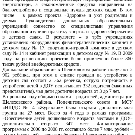
энергопотери, а сэкономленные средства направлены на
благоустройство и социальные нужды детских садов. В том
числе – в рамках проекта «Здоровье и уют родителям и
детям». Руководители дошкольных образовательных
учреждений совместно со специалистами управления
образования изучили практику энерго- и здоровьесбережения
в детских садах. В результате – в трёх учреждениях
установлено оборудование: физиотерапевтических кабинет в
детском саду № 17, спортивно-игровой комплекс в детском
саду № 14 и кабинет релаксации в детском саду № 19. В 2009
году на реализацию проектов было привлечено более 860
тысяч рублей внебюджетных средств.
Дошкольное образование в Шелеховском районе получают 2
902 ребёнка, при этом в списке граждан на устройство в
детский сад состоят 2 362 ребёнка, острую потребность в
устройстве детей в ДОУ испытывают 332 родителя (законных
представителя), чьи дети достигли возраста от 3 до 7 лет.
В прошлом году общими силами – родителей, администрации
Шелеховского района, Попечительского совета в МОУ
«НШДС № 4 «Журавлик» была открыта дополнительная
группа на 27 мест. Всего за 4 года в рамках программы
«Обеспечение детей дошкольного возраста местами в ДОУ»
дополнительно открыто 347 мест. Финансирование
программы с 2006 по 2008 гг. составило более 7 млн. рублей –
из них 6 млн. руб. – средства бюджета Шелеховского района.