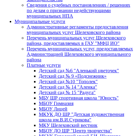
Сведения о судебных постановлениях / решениях
по делам о признании недействующими
муниципальных НПА
Муниципальные услуги
Административные регламенты предоставления
муниципальных услуг Шелеховского района
Перечень муниципальных услуг Шелеховского
района, предоставляемых в ГАУ "МФЦ ИО"
Перечень муниципальных услуг, предоставляемых
Администрацией Шелеховского муниципального
района
Платные услуги
Детский сад №6 "Аленький цветочек"
Детский сад № 9 «Подснежник»
Детский сад №10 "Тополек"
Детский сад № 14 "Аленка"
Детский сад № 15 "Радуга"
МБУ ШР спортивная школа "Юность"
МБОУ Гимназия
МБОУ Лицей
МКУК ДО ШР "Детская художественная
школа им.В.И.Сурикова"
МКУ Шелеховский вестник
МБОУ ДО ШР "Центр творчества"