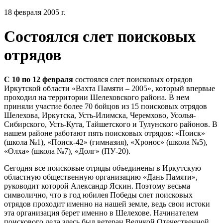
18 февраля 2005 г.
Состоялся слет поисковых
отрядов
С 10 по 12 февраля
состоялся слет поисковых отрядов
Иркутской области «Вахта Памяти – 2005», который впервые
проходил на территории Шелеховского района. В нем
приняли участие более 70 бойцов из 15 поисковых отрядов
Шелехова, Иркутска, Усть-Илимска, Черемхово, Усолья-
Сибирского, Усть-Кута, Тайшетского и Тулунского районов. В
нашем районе работают пять поисковых отрядов: «Поиск»
(школа №1), «Поиск-42» (гимназия), «Хронос» (школа №5),
«Олха» (школа №7), «Долг» (ПУ-20).
Сегодня все поисковые отряды объединены в Иркутскую
областную общественную организацию «Дань Памяти»,
руководит которой Александр Яскин. Поэтому весьма
символично, что в год юбилея Победы слет поисковых
отрядов проходит именно на нашей земле, ведь свои истоки
эта организация берет именно в Шелехове. Начинателем
поискового дела здесь был ветеран Великой Отечественной