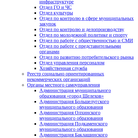
инфраструктуре
Отдел ГО и ЧС
Отдел культуры
Отдел по контролю в сфере муниципальных
закупок
Отдел по контролю и делопроизводству
Отдел по молодежной политике и спорту
Отдел по работе с общественностью и СМИ
Отдел по работе с представительными
органами
Отдел по развитию потребительского рынка
Отдел управления персоналом
Хозяйственная служба
Реестр социально ориентированных
некоммерческих организаций
Органы местного самоуправления
Администрация муниципального
образования «город Шелехов»
Администрация Большелугского
муниципального образования
Администрация Олхинского
муниципального образования
Администрация Подкаменского
муниципального образования
Администрация Баклашинского