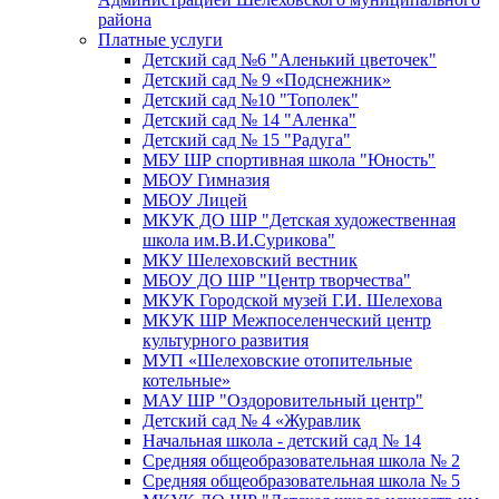
района
Платные услуги
Детский сад №6 "Аленький цветочек"
Детский сад № 9 «Подснежник»
Детский сад №10 "Тополек"
Детский сад № 14 "Аленка"
Детский сад № 15 "Радуга"
МБУ ШР спортивная школа "Юность"
МБОУ Гимназия
МБОУ Лицей
МКУК ДО ШР "Детская художественная
школа им.В.И.Сурикова"
МКУ Шелеховский вестник
МБОУ ДО ШР "Центр творчества"
МКУК Городской музей Г.И. Шелехова
МКУК ШР Межпоселенческий центр
культурного развития
МУП «Шелеховские отопительные
котельные»
МАУ ШР "Оздоровительный центр"
Детский сад № 4 «Журавлик
Начальная школа - детский сад № 14
Средняя общеобразовательная школа № 2
Средняя общеобразовательная школа № 5