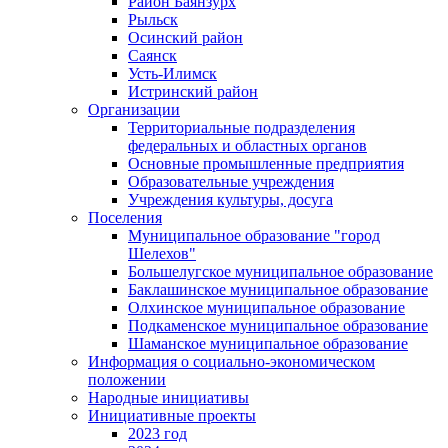
Район Баянзурх
Рыльск
Осинский район
Саянск
Усть-Илимск
Истринский район
Организации
Территориальные подразделения
федеральных и областных органов
Основные промышленные предприятия
Образовательные учреждения
Учреждения культуры, досуга
Поселения
Муниципальное образование "город
Шелехов"
Большелугское муниципальное образование
Баклашинское муниципальное образование
Олхинское муниципальное образование
Подкаменское муниципальное образование
Шаманское муниципальное образование
Информация о социально-экономическом
положении
Народные инициативы
Инициативные проекты
2023 год