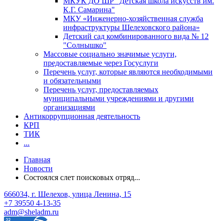
МКУК ДО ШР "Детская школа искусств им.
К.Г. Самарина"
МКУ «Инженерно-хозяйственная служба
инфраструктуры Шелеховского района»
Детский сад комбинированного вида № 12
"Солнышко"
Массовые социально значимые услуги,
предоставляемые через Госуслуги
Перечень услуг, которые являются необходимыми
и обязательными
Перечень услуг, предоставляемых
муниципальными учреждениями и другими
организациями
Антикоррупционная деятельность
КРП
ТИК
...
Главная
Новости
Состоялся слет поисковых отряд...
666034, г. Шелехов, улица Ленина, 15
+7 39550 4-13-35
adm@sheladm.ru