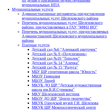
по делам о признании недействующими
муниципальных НПА
Муниципальные услуги
Административные регламенты предоставления
муниципальных услуг Шелеховского района
Перечень муниципальных услуг Шелеховского
района, предоставляемых в ГАУ "МФЦ ИО"
Перечень муниципальных услуг, предоставляемых
Администрацией Шелеховского муниципального
района
Платные услуги
Детский сад №6 "Аленький цветочек"
Детский сад № 9 «Подснежник»
Детский сад №10 "Тополек"
Детский сад № 14 "Аленка"
Детский сад № 15 "Радуга"
МБУ ШР спортивная школа "Юность"
МБОУ Гимназия
МБОУ Лицей
МКУК ДО ШР "Детская художественная
школа им.В.И.Сурикова"
МКУ Шелеховский вестник
МБОУ ДО ШР "Центр творчества"
МКУК Городской музей Г.И. Шелехова
МКУК ШР Межпоселенческий центр