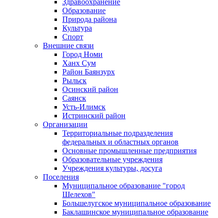
Здравоохранение
Образование
Природа района
Культура
Спорт
Внешние связи
Город Номи
Ханх Сум
Район Баянзурх
Рыльск
Осинский район
Саянск
Усть-Илимск
Истринский район
Организации
Территориальные подразделения
федеральных и областных органов
Основные промышленные предприятия
Образовательные учреждения
Учреждения культуры, досуга
Поселения
Муниципальное образование "город
Шелехов"
Большелугское муниципальное образование
Баклашинское муниципальное образование