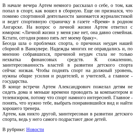
В начале вечера Артем немного рассказал о себе, о том, как
попал в спорт, как вошел в сборную. Еще он признался, что
помимо спортивной деятельности занимается журналистикой
и ведет спортивную страничку в газете «Время» в родном
Ангарске. На вопрос о личной жизни Артем ответил с
юмором: «Личной жизни у меня уже нет, она давно семейная.
Кстати, сегодня ровно пять лет моему браку».
Беседа шла о проблемах спорта, о причинах неудач нашей
сборной в Ванкувере. Надежды многих не оправдались и, по
мнению собравшихся, причиной неудач стала не только
нехватка финансовых средств. К сожалению,
заинтересованность властей в развитии детского спорта
сейчас низкая. Чтобы поднять спорт на должный уровень,
нужны общие усилия и родителей, и учителей, а главное -
государства.
В конце встречи Артем Александрович пожелал детям не
сидеть дома и меньше времени проводить за компьютером и
телевизором, потому что спорт намного интересней. Главное -
понять, что нужно тебе, выбрать понравившийся вид и найти
хорошего тренера.
Артем, как никто другой, заинтересован в развитии детского
спорта, ведь у него самого подрастают двое детей.
В рубрике:
Новости