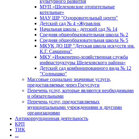
культурного развития
МУП «Шелеховские отопительные
котельные»
МАУ ШР "Оздоровительный центр"
Детский сад № 4 «Журавлик
Начальная школа - детский сад № 14
Средняя общеобразовательная школа № 2
Средняя общеобразовательная школа № 5
МКУК ДО ШР "Детская школа искусств им.
К.Г. Самарина"
МКУ «Инженерно-хозяйственная служба
инфраструктуры Шелеховского района»
Детский сад комбинированного вида № 12
"Солнышко"
Массовые социально значимые услуги,
предоставляемые через Госуслуги
Перечень услуг, которые являются необходимыми
и обязательными
Перечень услуг, предоставляемых
муниципальными учреждениями и другими
организациями
Антикоррупционная деятельность
КРП
ТИК
...