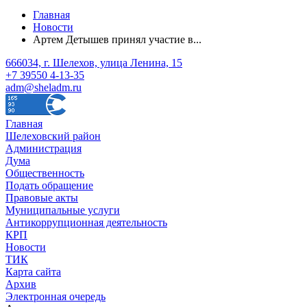
Главная
Новости
Артем Детышев принял участие в...
666034, г. Шелехов, улица Ленина, 15
+7 39550 4-13-35
adm@sheladm.ru
Главная
Шелеховский район
Администрация
Дума
Общественность
Подать обращение
Правовые акты
Муниципальные услуги
Антикоррупционная деятельность
КРП
Новости
ТИК
Карта сайта
Архив
Электронная очередь