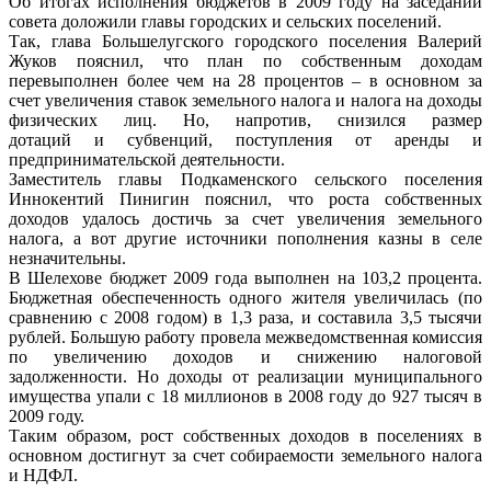
Об итогах исполнения бюджетов в 2009 году на заседании
совета доложили главы городских и сельских поселений.
Так, глава Большелугского городского поселения Валерий
Жуков пояснил, что план по собственным доходам
перевыполнен более чем на 28 процентов – в основном за
счет увеличения ставок земельного налога и налога на доходы
физических лиц. Но, напротив, снизился размер
дотаций и субвенций, поступления от аренды и
предпринимательской деятельности.
Заместитель главы Подкаменского сельского поселения
Иннокентий Пинигин пояснил, что роста собственных
доходов удалось достичь за счет увеличения земельного
налога, а вот другие источники пополнения казны в селе
незначительны.
В Шелехове бюджет 2009 года выполнен на 103,2 процента.
Бюджетная обеспеченность одного жителя увеличилась (по
сравнению с 2008 годом) в 1,3 раза, и составила 3,5 тысячи
рублей. Большую работу провела межведомственная комиссия
по увеличению доходов и снижению налоговой
задолженности. Но доходы от реализации муниципального
имущества упали с 18 миллионов в 2008 году до 927 тысяч в
2009 году.
Таким образом, рост собственных доходов в поселениях в
основном достигнут за счет собираемости земельного налога
и НДФЛ.