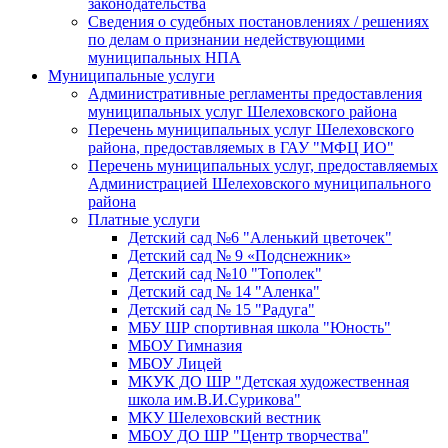
законодательства
Сведения о судебных постановлениях / решениях
по делам о признании недействующими
муниципальных НПА
Муниципальные услуги
Административные регламенты предоставления
муниципальных услуг Шелеховского района
Перечень муниципальных услуг Шелеховского
района, предоставляемых в ГАУ "МФЦ ИО"
Перечень муниципальных услуг, предоставляемых
Администрацией Шелеховского муниципального
района
Платные услуги
Детский сад №6 "Аленький цветочек"
Детский сад № 9 «Подснежник»
Детский сад №10 "Тополек"
Детский сад № 14 "Аленка"
Детский сад № 15 "Радуга"
МБУ ШР спортивная школа "Юность"
МБОУ Гимназия
МБОУ Лицей
МКУК ДО ШР "Детская художественная
школа им.В.И.Сурикова"
МКУ Шелеховский вестник
МБОУ ДО ШР "Центр творчества"