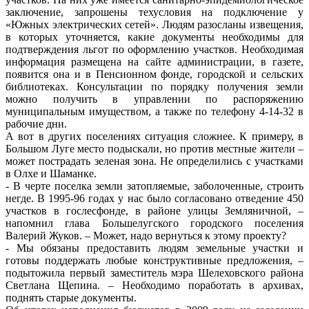
заключение, запрошены техусловия на подключение у
«Южных электрических сетей». Людям разосланы извещения,
в которых уточняется, какие документы необходимы для
подтверждения льгот по оформлению участков. Необходимая
информация размещена на сайте администрации, в газете,
появится она и в Пенсионном фонде, городской и сельских
библиотеках. Консультации по порядку получения земли
можно получить в управлении по распоряжению
муниципальным имуществом, а также по телефону 4-14-32 в
рабочие дни.
А вот в других поселениях ситуация сложнее. К примеру, в
Большом Луге место подыскали, но против местные жители –
может пострадать зеленая зона. Не определились с участками
в Олхе и Шаманке.
- В черте поселка земли затопляемые, заболоченные, строить
негде. В 1995-96 годах у нас было согласовано отведение 450
участков в гослесфонде, в районе улицы Земляничной, –
напомнил глава Большелугского городского поселения
Валерий Жуков. – Может, надо вернуться к этому проекту?
- Мы обязаны предоставить людям земельные участки и
готовы поддержать любые конструктивные предложения, –
подытожила первый заместитель мэра Шелеховского района
Светлана Щепина. – Необходимо поработать в архивах,
поднять старые документы.