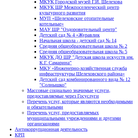
МКУК Городской музей Г.И. Шелехова
МКУК ШР Межпоселенческий центр
культурного развития
МУП «Шелеховские отопительные
котельные»
МАУ ШР "Оздоровительный центр"
Детский сад № 4 «Журавлик
Начальная школа - детский сад № 14
Средняя общеобразовательная школа № 2
Средняя общеобразовательная школа № 5
МКУК ДО ШР "Детская школа искусств им.
К.Г. Самарина"
МКУ «Инженерно-хозяйственная служба
инфраструктуры Шелеховского района»
Детский сад комбинированного вида № 12
"Солнышко"
Массовые социально значимые услуги,
предоставляемые через Госуслуги
Перечень услуг, которые являются необходимыми
и обязательными
Перечень услуг, предоставляемых
муниципальными учреждениями и другими
организациями
Антикоррупционная деятельность
КРП