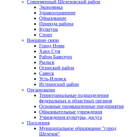
Современный Шелеховский район
Экономика
Здравоохранение
Образование
Природа района
Культура
Спорт
Внешние связи
Город Номи
Ханх Сум
Район Баянзурх
Рыльск
Осинский район
Саянск
Усть-Илимск
Истринский район
Организации
Территориальные подразделения
федеральных и областных органов
Основные промышленные предприятия
Образовательные учреждения
Учреждения культуры, досуга
Поселения
Муниципальное образование "город
Шелехов"