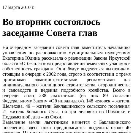
17 марта 2010 г.
Во вторник состоялось
заседание Совета глав
На очередном заседании совета глав заместитель начальника
управления по распоряжению муниципальным имуществом
Екатерина Юдина рассказала о реализации Закона Иркутской
области «О бесплатном предоставлении земельных участков в
собственность граждан». Они будут выделяться льготникам,
стоящим в очереди с 2002 года, строго в соответствии с тремя
принятыми административными регламентами для
индивидуального жилищного строительства, огородничества
и садоводств и ведения подсобного хозяйства. Всего в
очереди стоят 238 льготников (из них 89 согласно
Федеральному Закону «Об инвалидах»). 148 человек – жители
Шелехова, 49 – жители Баклашинского сельского поселения,
21 житель Большого Луга, по три человека из Шаманки и
Подкаменной, два – из Олхи.
Выделение земли льготникам начнется с Баклашинского
поселения, здесь пока предполагается выделить около 40
участков. На них уже имеется санитарно-эпидемиологическое