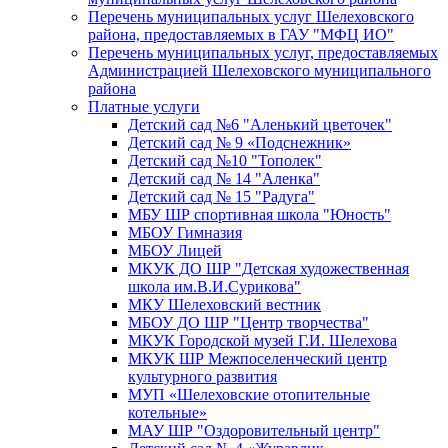
Перечень муниципальных услуг Шелеховского
района, предоставляемых в ГАУ "МФЦ ИО"
Перечень муниципальных услуг, предоставляемых
Администрацией Шелеховского муниципального
района
Платные услуги
Детский сад №6 "Аленький цветочек"
Детский сад № 9 «Подснежник»
Детский сад №10 "Тополек"
Детский сад № 14 "Аленка"
Детский сад № 15 "Радуга"
МБУ ШР спортивная школа "Юность"
МБОУ Гимназия
МБОУ Лицей
МКУК ДО ШР "Детская художественная
школа им.В.И.Сурикова"
МКУ Шелеховский вестник
МБОУ ДО ШР "Центр творчества"
МКУК Городской музей Г.И. Шелехова
МКУК ШР Межпоселенческий центр
культурного развития
МУП «Шелеховские отопительные
котельные»
МАУ ШР "Оздоровительный центр"