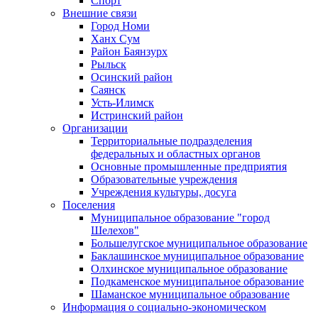
Спорт
Внешние связи
Город Номи
Ханх Сум
Район Баянзурх
Рыльск
Осинский район
Саянск
Усть-Илимск
Истринский район
Организации
Территориальные подразделения
федеральных и областных органов
Основные промышленные предприятия
Образовательные учреждения
Учреждения культуры, досуга
Поселения
Муниципальное образование "город
Шелехов"
Большелугское муниципальное образование
Баклашинское муниципальное образование
Олхинское муниципальное образование
Подкаменское муниципальное образование
Шаманское муниципальное образование
Информация о социально-экономическом