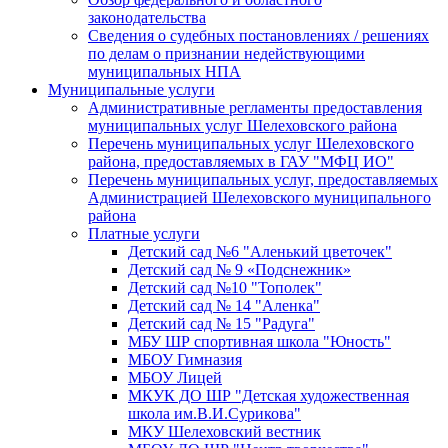
законодательства
Сведения о судебных постановлениях / решениях
по делам о признании недействующими
муниципальных НПА
Муниципальные услуги
Административные регламенты предоставления
муниципальных услуг Шелеховского района
Перечень муниципальных услуг Шелеховского
района, предоставляемых в ГАУ "МФЦ ИО"
Перечень муниципальных услуг, предоставляемых
Администрацией Шелеховского муниципального
района
Платные услуги
Детский сад №6 "Аленький цветочек"
Детский сад № 9 «Подснежник»
Детский сад №10 "Тополек"
Детский сад № 14 "Аленка"
Детский сад № 15 "Радуга"
МБУ ШР спортивная школа "Юность"
МБОУ Гимназия
МБОУ Лицей
МКУК ДО ШР "Детская художественная
школа им.В.И.Сурикова"
МКУ Шелеховский вестник