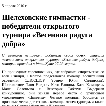
5 апреля 2010 г.
Шелеховские гимнастки -
победители открытого
турнира «Весенняя радуга
добра»
С цветами встречали родители своих дочек, ставших
чемпионками открытого турнира «Весенняя радуга добра»,
который проходил в Усть-Куте 27-28 марта.
На прошедших соревнованиях, где собрались спортсменки со
всей Сибири, Шелехов представляла команда воспитанниц
отделения СДЮСШОР (тренер Юлия Силинская).
Шестилетние Таня Ниденс, Катя Елшина, Катя Казанцева,
Маша Соловьева и Виктория Табачук. Выдержав
конкуренцию, они заняли первое место с групповым
упражнением «Цыплята». Четыре команды боролись за
призовые места, две из них - команды хозяев турнира, а также
команды Северобайальска и Шелехова.