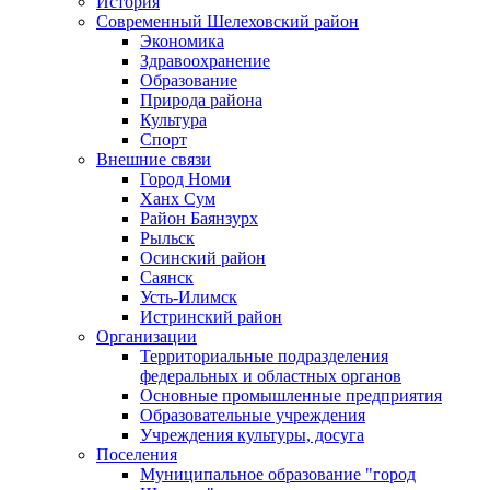
История
Современный Шелеховский район
Экономика
Здравоохранение
Образование
Природа района
Культура
Спорт
Внешние связи
Город Номи
Ханх Сум
Район Баянзурх
Рыльск
Осинский район
Саянск
Усть-Илимск
Истринский район
Организации
Территориальные подразделения
федеральных и областных органов
Основные промышленные предприятия
Образовательные учреждения
Учреждения культуры, досуга
Поселения
Муниципальное образование "город