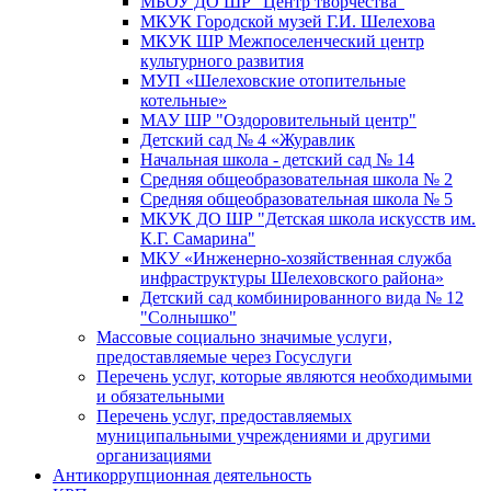
МБОУ ДО ШР "Центр творчества"
МКУК Городской музей Г.И. Шелехова
МКУК ШР Межпоселенческий центр
культурного развития
МУП «Шелеховские отопительные
котельные»
МАУ ШР "Оздоровительный центр"
Детский сад № 4 «Журавлик
Начальная школа - детский сад № 14
Средняя общеобразовательная школа № 2
Средняя общеобразовательная школа № 5
МКУК ДО ШР "Детская школа искусств им.
К.Г. Самарина"
МКУ «Инженерно-хозяйственная служба
инфраструктуры Шелеховского района»
Детский сад комбинированного вида № 12
"Солнышко"
Массовые социально значимые услуги,
предоставляемые через Госуслуги
Перечень услуг, которые являются необходимыми
и обязательными
Перечень услуг, предоставляемых
муниципальными учреждениями и другими
организациями
Антикоррупционная деятельность