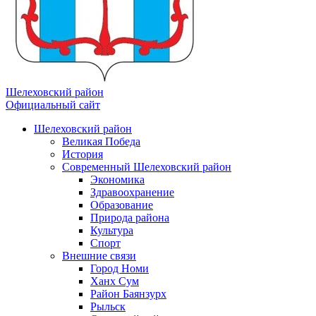
Шелеховский район
Официальный сайт
Шелеховский район
Великая Победа
История
Современный Шелеховский район
Экономика
Здравоохранение
Образование
Природа района
Культура
Спорт
Внешние связи
Город Номи
Ханх Сум
Район Баянзурх
Рыльск