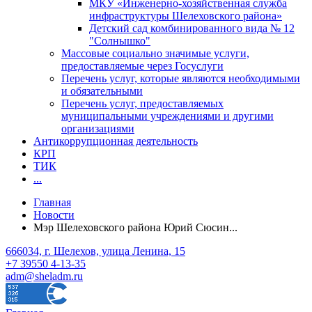
МКУ «Инженерно-хозяйственная служба
инфраструктуры Шелеховского района»
Детский сад комбинированного вида № 12
"Солнышко"
Массовые социально значимые услуги,
предоставляемые через Госуслуги
Перечень услуг, которые являются необходимыми
и обязательными
Перечень услуг, предоставляемых
муниципальными учреждениями и другими
организациями
Антикоррупционная деятельность
КРП
ТИК
...
Главная
Новости
Мэр Шелеховского района Юрий Сюсин...
666034, г. Шелехов, улица Ленина, 15
+7 39550 4-13-35
adm@sheladm.ru