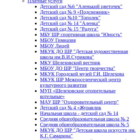
Платные услуги
Детский сад №6 "Аленький цветочек"
Детский сад № 9 «Подснежник»
Детский сад №10 "Тополек"
Детский сад № 14 "Аленка"
Детский сад № 15 "Радуга"
МБУ ШР спортивная школа "Юность"
МБОУ Гимназия
МБОУ Лицей
МКУК ДО ШР "Детская художественная
школа им.В.И.Сурикова"
МКУ Шелеховский вестник
МБОУ ДО ШР "Центр творчества"
МКУК Городской музей Г.И. Шелехова
МКУК ШР Межпоселенческий центр
культурного развития
МУП «Шелеховские отопительные
котельные»
МАУ ШР "Оздоровительный центр"
Детский сад № 4 «Журавлик
Начальная школа - детский сад № 14
Средняя общеобразовательная школа № 2
Средняя общеобразовательная школа № 5
МКУК ДО ШР "Детская школа искусств им.
К.Г. Самарина"