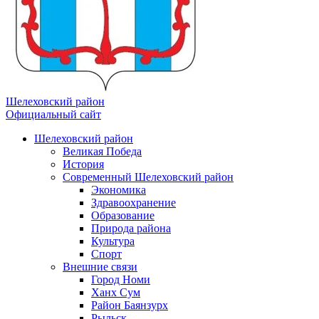
Шелеховский район
Официальный сайт
Шелеховский район
Великая Победа
История
Современный Шелеховский район
Экономика
Здравоохранение
Образование
Природа района
Культура
Спорт
Внешние связи
Город Номи
Ханх Сум
Район Баянзурх
Рыльск