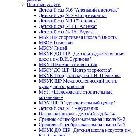
Платные услуги
Детский сад №6 "Аленький цветочек"
Детский сад № 9 «Подснежник»
Детский сад №10 "Тополек"
Детский сад № 14 "Аленка"
Детский сад № 15 "Радуга"
МБУ ШР спортивная школа "Юность"
МБОУ Гимназия
МБОУ Лицей
МКУК ДО ШР "Детская художественная
школа им.В.И.Сурикова"
МКУ Шелеховский вестник
МБОУ ДО ШР "Центр творчества"
МКУК Городской музей Г.И. Шелехова
МКУК ШР Межпоселенческий центр
культурного развития
МУП «Шелеховские отопительные
котельные»
МАУ ШР "Оздоровительный центр"
Детский сад № 4 «Журавлик
Начальная школа - детский сад № 14
Средняя общеобразовательная школа № 2
Средняя общеобразовательная школа № 5
МКУК ДО ШР "Детская школа искусств им.
К.Г. Самарина"