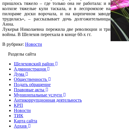
пришлось тяжело – где только она не работала: и в
колхозе тяжелые кули таскала, и в леспромхозе на
пилораме доски ворочала, и на кирпичном заводе
трудилась», – рассказывает дочь долгожительницы
Анна.
Лукерья Николаевна пережила две революции и три
войны. В Шелехов переехала в конце 60-х гг.
В рубрике:
Новости
Разделы сайта
Шелеховский район
Администрация
Дума
Общественность
Подать обращение
Правовые акты
Муниципальные услуги
Антикоррупционная деятельность
КРП
Новости
ТИК
Карта сайта
Архив