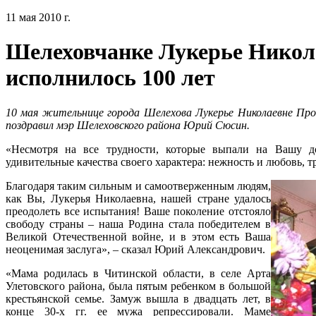
11 мая 2010 г.
Шелеховчанке Лукерье Никол
исполнилось 100 лет
10 мая жительнице города Шелехова Лукерье Николаевне Про
поздравил мэр Шелеховского района Юрий Сюсин.
«Несмотря на все трудности, которые выпали на Вашу д
удивительные качества своего характера: нежность и любовь, т
Благодаря таким сильным и самоотверженным людям,
как Вы, Лукерья Николаевна, нашей стране удалось
преодолеть все испытания! Ваше поколение отстояло
свободу страны – наша Родина стала победителем в
Великой Отечественной войне, и в этом есть Ваша
неоценимая заслуга», – сказал Юрий Александрович.
«Мама родилась в Читинской области, в селе Арта
Улетовского района, была пятым ребенком в большой
крестьянской семье. Замуж вышла в двадцать лет, в
конце 30-х гг. ее мужа репрессировали. Маме