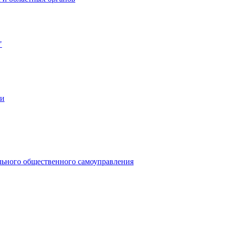
"
ии
льного общественного самоуправления