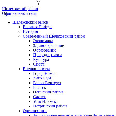
Шелеховский район
Официальный сайт
Шелеховский район
Великая Победа
История
Современный Шелеховский район
Экономика
Здравоохранение
Образование
Природа района
Культура
Спорт
Внешние связи
Город Номи
Ханх Сум
Район Баянзурх
Рыльск
Осинский район
Саянск
Усть-Илимск
Истринский район
Организации
Территориальные подразделения федеральных