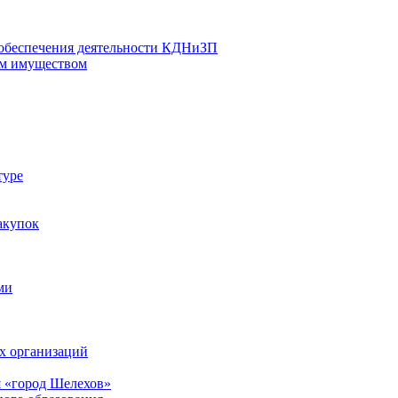
 обеспечения деятельности КДНиЗП
м имуществом
туре
акупок
ми
х организаций
 «город Шелехов»