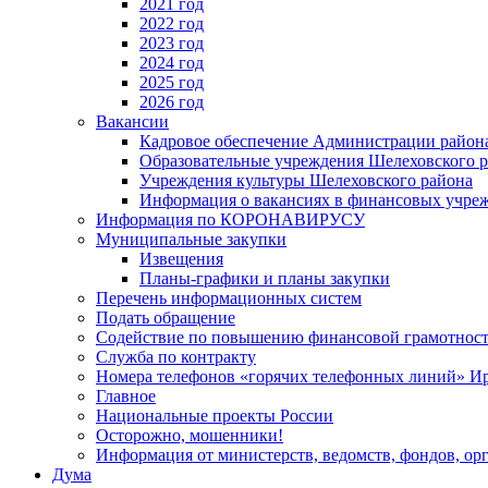
2021 год
2022 год
2023 год
2024 год
2025 год
2026 год
Вакансии
Кадровое обеспечение Администрации район
Образовательные учреждения Шелеховского 
Учреждения культуры Шелеховского района
Информация о вакансиях в финансовых учре
Информация по КОРОНАВИРУСУ
Муниципальные закупки
Извещения
Планы-графики и планы закупки
Перечень информационных систем
Подать обращение
Содействие по повышению финансовой грамотност
Служба по контракту
Номера телефонов «горячих телефонных линий» Ир
Главное
Национальные проекты России
Осторожно, мошенники!
Информация от министерств, ведомств, фондов, ор
Дума