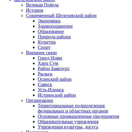
Великая Победа
История
Современный Шелеховский район
Экономика
Здравоохранение
Образование
Природа района
Культура
Спорт
Внешние связи
Город Номи
Ханх Сум
Район Баянзурх
Рыльск
Осинский район
Саянск
Усть-Илимск
Истринский район
Организации
Территориальные подразделения
федеральных и областных органов
Основные промышленные предприятия
Образовательные учреждения
Учреждения культуры, досуга