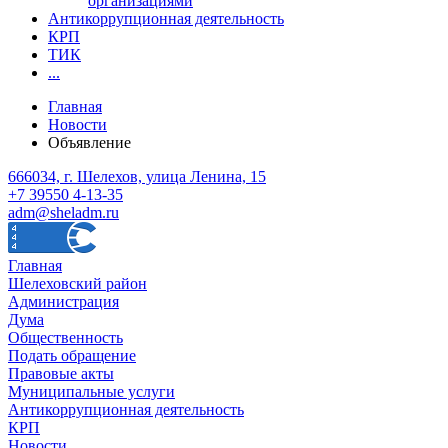
организациями
Антикоррупционная деятельность
КРП
ТИК
...
Главная
Новости
Объявление
666034, г. Шелехов, улица Ленина, 15
+7 39550 4-13-35
adm@sheladm.ru
Главная
Шелеховский район
Администрация
Дума
Общественность
Подать обращение
Правовые акты
Муниципальные услуги
Антикоррупционная деятельность
КРП
Новости