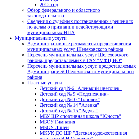
2012 год
Обзор федерального и областного
законодательства
Сведения о судебных постановлениях / решениях
по делам о признании недействующими
муниципальных НПА
Муниципальные услуги
Административные регламенты предоставления
муниципальных услуг Шелеховского района
Перечень муниципальных услуг Шелеховского
района, предоставляемых в ГАУ "МФЦ ИО"
Перечень муниципальных услуг, предоставляемых
Администрацией Шелеховского муниципального
района
Платные услуги
Детский сад №6 "Аленький цветочек"
Детский сад № 9 «Подснежник»
Детский сад №10 "Тополек"
Детский сад № 14 "Аленка"
Детский сад № 15 "Радуга"
МБУ ШР спортивная школа "Юность"
МБОУ Гимназия
МБОУ Лицей
МКУК ДО ШР "Детская художественная
школа им.В.И.Сурикова"