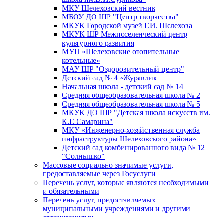
МКУ Шелеховский вестник
МБОУ ДО ШР "Центр творчества"
МКУК Городской музей Г.И. Шелехова
МКУК ШР Межпоселенческий центр
культурного развития
МУП «Шелеховские отопительные
котельные»
МАУ ШР "Оздоровительный центр"
Детский сад № 4 «Журавлик
Начальная школа - детский сад № 14
Средняя общеобразовательная школа № 2
Средняя общеобразовательная школа № 5
МКУК ДО ШР "Детская школа искусств им.
К.Г. Самарина"
МКУ «Инженерно-хозяйственная служба
инфраструктуры Шелеховского района»
Детский сад комбинированного вида № 12
"Солнышко"
Массовые социально значимые услуги,
предоставляемые через Госуслуги
Перечень услуг, которые являются необходимыми
и обязательными
Перечень услуг, предоставляемых
муниципальными учреждениями и другими