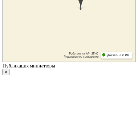
Публикация миниатюры
×