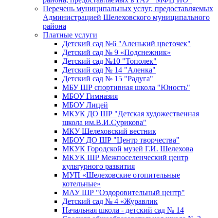
Перечень муниципальных услуг, предоставляемых
Администрацией Шелеховского муниципального
района
Платные услуги
Детский сад №6 "Аленький цветочек"
Детский сад № 9 «Подснежник»
Детский сад №10 "Тополек"
Детский сад № 14 "Аленка"
Детский сад № 15 "Радуга"
МБУ ШР спортивная школа "Юность"
МБОУ Гимназия
МБОУ Лицей
МКУК ДО ШР "Детская художественная
школа им.В.И.Сурикова"
МКУ Шелеховский вестник
МБОУ ДО ШР "Центр творчества"
МКУК Городской музей Г.И. Шелехова
МКУК ШР Межпоселенческий центр
культурного развития
МУП «Шелеховские отопительные
котельные»
МАУ ШР "Оздоровительный центр"
Детский сад № 4 «Журавлик
Начальная школа - детский сад № 14