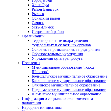
Город Номи
Ханх Сум
Район Баянзурх
Рыльск
Осинский район
Саянск
Усть-Илимск
Истринский район
Организации
Территориальные подразделения
федеральных и областных органов
Основные промышленные предприятия
Образовательные учреждения
Учреждения культуры, досуга
Поселения
Муниципальное образование "город
Шелехов"
Большелугское муниципальное образование
Баклашинское муниципальное образование
Олхинское муниципальное образование
Подкаменское муниципальное образование
Шаманское муниципальное образование
Информация о социально-экономическом
положении
Народные инициативы