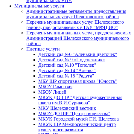
муниципальных НПА
Муниципальные услуги
Административные регламенты предоставления
муниципальных услуг Шелеховского района
Перечень муниципальных услуг Шелеховского
района, предоставляемых в ГАУ "МФЦ ИО"
Перечень муниципальных услуг, предоставляемых
Администрацией Шелеховского муниципального
района
Платные услуги
Детский сад №6 "Аленький цветочек"
Детский сад № 9 «Подснежник»
Детский сад №10 "Тополек"
Детский сад № 14 "Аленка"
Детский сад № 15 "Радуга"
МБУ ШР спортивная школа "Юность"
МБОУ Гимназия
МБОУ Лицей
МКУК ДО ШР "Детская художественная
школа им.В.И.Сурикова"
МКУ Шелеховский вестник
МБОУ ДО ШР "Центр творчества"
МКУК Городской музей Г.И. Шелехова
МКУК ШР Межпоселенческий центр
культурного развития