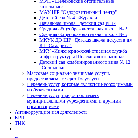
МУП «Шелеховские отопительные
котельные»
МАУ ШР "Оздоровительный центр"
Детский сад № 4 «Журавлик
Начальная школа - детский сад № 14
Средняя общеобразовательная школа № 2
Средняя общеобразовательная школа № 5
МКУК ДО ШР "Детская школа искусств им.
К.Г. Самарина"
МКУ «Инженерно-хозяйственная служба
инфраструктуры Шелеховского района»
Детский сад комбинированного вида № 12
"Солнышко"
Массовые социально значимые услуги,
предоставляемые через Госуслуги
Перечень услуг, которые являются необходимыми
и обязательными
Перечень услуг, предоставляемых
муниципальными учреждениями и другими
организациями
Антикоррупционная деятельность
КРП
ТИК
...