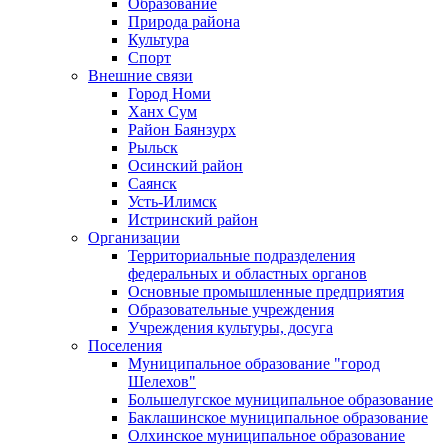
Образование
Природа района
Культура
Спорт
Внешние связи
Город Номи
Ханх Сум
Район Баянзурх
Рыльск
Осинский район
Саянск
Усть-Илимск
Истринский район
Организации
Территориальные подразделения
федеральных и областных органов
Основные промышленные предприятия
Образовательные учреждения
Учреждения культуры, досуга
Поселения
Муниципальное образование "город
Шелехов"
Большелугское муниципальное образование
Баклашинское муниципальное образование
Олхинское муниципальное образование