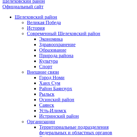
Шелеховский район
Официальный сайт
Шелеховский район
Великая Победа
История
Современный Шелеховский район
Экономика
Здравоохранение
Образование
Природа района
Культура
Спорт
Внешние связи
Город Номи
Ханх Сум
Район Баянзурх
Рыльск
Осинский район
Саянск
Усть-Илимск
Истринский район
Организации
Территориальные подразделения
федеральных и областных органов