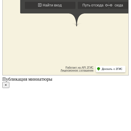
Публикация миниатюры
×