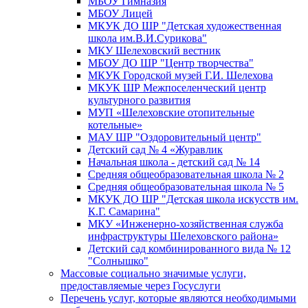
МБОУ Гимназия
МБОУ Лицей
МКУК ДО ШР "Детская художественная
школа им.В.И.Сурикова"
МКУ Шелеховский вестник
МБОУ ДО ШР "Центр творчества"
МКУК Городской музей Г.И. Шелехова
МКУК ШР Межпоселенческий центр
культурного развития
МУП «Шелеховские отопительные
котельные»
МАУ ШР "Оздоровительный центр"
Детский сад № 4 «Журавлик
Начальная школа - детский сад № 14
Средняя общеобразовательная школа № 2
Средняя общеобразовательная школа № 5
МКУК ДО ШР "Детская школа искусств им.
К.Г. Самарина"
МКУ «Инженерно-хозяйственная служба
инфраструктуры Шелеховского района»
Детский сад комбинированного вида № 12
"Солнышко"
Массовые социально значимые услуги,
предоставляемые через Госуслуги
Перечень услуг, которые являются необходимыми