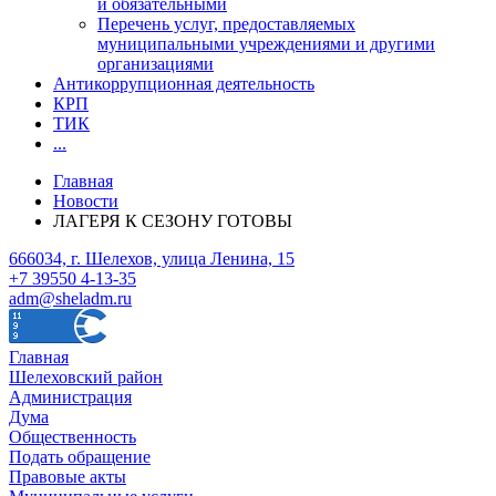
и обязательными
Перечень услуг, предоставляемых
муниципальными учреждениями и другими
организациями
Антикоррупционная деятельность
КРП
ТИК
...
Главная
Новости
ЛАГЕРЯ К СЕЗОНУ ГОТОВЫ
666034, г. Шелехов, улица Ленина, 15
+7 39550 4-13-35
adm@sheladm.ru
Главная
Шелеховский район
Администрация
Дума
Общественность
Подать обращение
Правовые акты