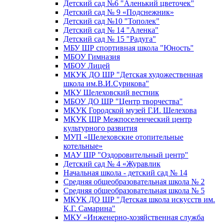
Детский сад №6 "Аленький цветочек"
Детский сад № 9 «Подснежник»
Детский сад №10 "Тополек"
Детский сад № 14 "Аленка"
Детский сад № 15 "Радуга"
МБУ ШР спортивная школа "Юность"
МБОУ Гимназия
МБОУ Лицей
МКУК ДО ШР "Детская художественная
школа им.В.И.Сурикова"
МКУ Шелеховский вестник
МБОУ ДО ШР "Центр творчества"
МКУК Городской музей Г.И. Шелехова
МКУК ШР Межпоселенческий центр
культурного развития
МУП «Шелеховские отопительные
котельные»
МАУ ШР "Оздоровительный центр"
Детский сад № 4 «Журавлик
Начальная школа - детский сад № 14
Средняя общеобразовательная школа № 2
Средняя общеобразовательная школа № 5
МКУК ДО ШР "Детская школа искусств им.
К.Г. Самарина"
МКУ «Инженерно-хозяйственная служба