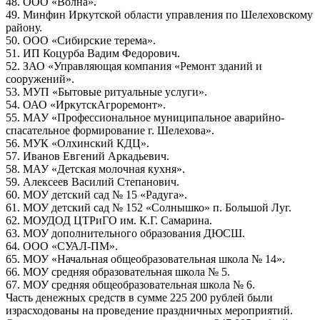
48. ООО «Волна».
49. Минфин Иркутской области управления по Шелеховскому
району.
50. ООО «Сибирские терема».
51. ИП Коцурба Вадим Федорович.
52. ЗАО «Управляющая компания «Ремонт зданий и
сооружений».
53. МУП «Бытовые ритуальные услуги».
54. ОАО «ИркутскАгроремонт».
55. МАУ «Профессиональное муниципальное аварийно-
спасательное формирование г. Шелехова».
56. МУК «Олхинский КДЦ».
57. Иванов Евгений Аркадьевич.
58. МАУ «Детская молочная кухня».
59. Алексеев Василий Степанович.
60. МОУ детский сад № 15 «Радуга».
61. МОУ детский сад № 152 «Солнышко» п. Большой Луг.
62. МОУДОД ЦТРиГО им. К.Г. Самарина.
63. МОУ дополнительного образования ДЮСШ.
64. ООО «СУАЛ-ПМ».
65. МОУ «Начальная общеобразовательная школа № 14».
66. МОУ средняя образовательная школа № 5.
67. МОУ средняя общеобразовательная школа № 6.
Часть денежных средств в сумме 225 200 рублей были
израсходованы на проведение праздничных мероприятий.