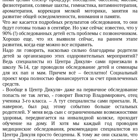
физиотерапия, соляные шахты, гимнастика, витаминотерапия,
ароматерапия, коррекция мелкой моторики, занятия на
развитие общей осведомленности, внимания и памяти.
Что же касается подробных результатов обследования, то они
будут готовы только в сентябре. Но уже сейчас известно, что у
90% (!) обследованных детей есть проблемы с позвоночником.
Хорошо еще, что их выявили сейчас, на раннем этапе
развития, когда еще можно все исправить.
Надо ли говорить, насколько сильно благодарны родители
детей за организацию этих оздоровительных мероприятий?
Ведь специалисты из Центра Дикуля» сами приезжали в
школу №14, где проводили обследование детей и семинары
для их пап и мам. Причем всё – бесплатно! Социальный
проект мэра полностью финансируется за счет привлеченных
средств.
- Вообще в Центр Дикуля» даже на первичное обследование
попасть не так легко, - говорит Виктор Владимирович, отец
ученика 3-го класса. – А тут специалисты сами приехали. Я,
наверное, был рад этому событию больше остальных
родителей. У меня ведь сын с ограниченными возможностями
здоровья, передвигается на инвалидной коляске, проходит
обучение на дому. И хотя мы каждый год проводим
медицинские обследования, рекомендации специалистов из
Центра Дикуля просто бесценны. К тому же они сказали, что