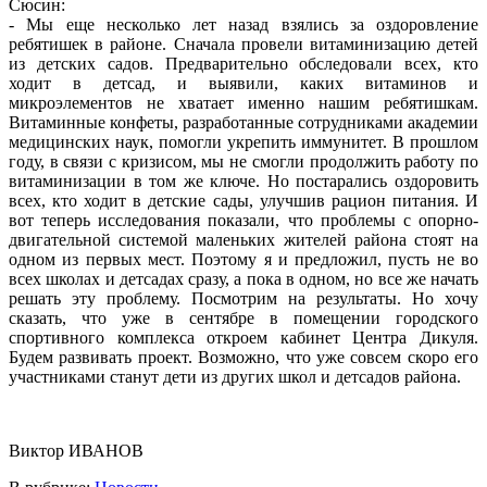
Сюсин:
- Мы еще несколько лет назад взялись за оздоровление
ребятишек в районе. Сначала провели витаминизацию детей
из детских садов. Предварительно обследовали всех, кто
ходит в детсад, и выявили, каких витаминов и
микроэлементов не хватает именно нашим ребятишкам.
Витаминные конфеты, разработанные сотрудниками академии
медицинских наук, помогли укрепить иммунитет. В прошлом
году, в связи с кризисом, мы не смогли продолжить работу по
витаминизации в том же ключе. Но постарались оздоровить
всех, кто ходит в детские сады, улучшив рацион питания. И
вот теперь исследования показали, что проблемы с опорно-
двигательной системой маленьких жителей района стоят на
одном из первых мест. Поэтому я и предложил, пусть не во
всех школах и детсадах сразу, а пока в одном, но все же начать
решать эту проблему. Посмотрим на результаты. Но хочу
сказать, что уже в сентябре в помещении городского
спортивного комплекса откроем кабинет Центра Дикуля.
Будем развивать проект. Возможно, что уже совсем скоро его
участниками станут дети из других школ и детсадов района.
Виктор ИВАНОВ