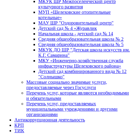
МКУК ШР Межпоселенческий центр
культурного развития
МУП «Шелеховские отопительные
котельные»
МАУ ШР "Оздоровительный центр"
Детский сад № 4 «Журавлик
Начальная школа - детский сад № 14
Средняя общеобразовательная школа № 2
Средняя общеобразовательная школа № 5
МКУК ДО ШР "Детская школа искусств им.
К.Г. Самарина"
МКУ «Инженерно-хозяйственная служба
инфраструктуры Шелеховского района»
Детский сад комбинированного вида № 12
"Солнышко"
Массовые социально значимые услуги,
предоставляемые через Госуслуги
Перечень услуг, которые являются необходимыми
и обязательными
Перечень услуг, предоставляемых
муниципальными учреждениями и другими
организациями
Антикоррупционная деятельность
КРП
ТИК