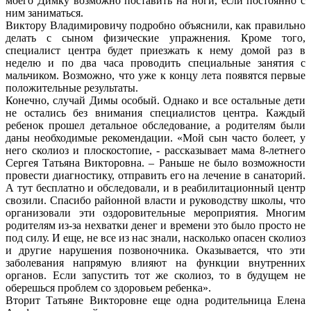
моего Димку возможно поставить на ноги, если постоянно с
ним заниматься.
Виктору Владимировичу подробно объяснили, как правильно
делать с сыном физические упражнения. Кроме того,
специалист центра будет приезжать к нему домой раз в
неделю и по два часа проводить специальные занятия с
мальчиком. Возможно, что уже к концу лета появятся первые
положительные результаты.
Конечно, случай Димы особый. Однако и все остальные дети
не остались без внимания специалистов центра. Каждый
ребенок прошел детальное обследование, а родителям были
даны необходимые рекомендации. «Мой сын часто болеет, у
него сколиоз и плоскостопие, - рассказывает мама 8-летнего
Сергея Татьяна Викторовна. – Раньше не было возможности
провести диагностику, отправить его на лечение в санаторий.
А тут бесплатно и обследовали, и в реабилитационный центр
свозили. Спасибо районной власти и руководству школы, что
организовали эти оздоровительные мероприятия. Многим
родителям из-за нехватки денег и времени это было просто не
под силу. И еще, не все из нас знали, насколько опасен сколиоз
и другие нарушения позвоночника. Оказывается, что эти
заболевания напрямую влияют на функции внутренних
органов. Если запустить тот же сколиоз, то в будущем не
оберешься проблем со здоровьем ребенка».
Вторит Татьяне Викторовне еще одна родительница Елена