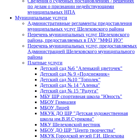
Сведения о судебных постановлениях / решениях
по делам о признании недействующими
муниципальных НПА
Муниципальные услуги
Административные регламенты предоставления
муниципальных услуг Шелеховского района
Перечень муниципальных услуг Шелеховского
района, предоставляемых в ГАУ "МФЦ ИО"
Перечень муниципальных услуг, предоставляемых
Администрацией Шелеховского муниципального
района
Платные услуги
Детский сад №6 "Аленький цветочек"
Детский сад № 9 «Подснежник»
Детский сад №10 "Тополек"
Детский сад № 14 "Аленка"
Детский сад № 15 "Радуга"
МБУ ШР спортивная школа "Юность"
МБОУ Гимназия
МБОУ Лицей
МКУК ДО ШР "Детская художественная
школа им.В.И.Сурикова"
МКУ Шелеховский вестник
МБОУ ДО ШР "Центр творчества"
МКУК Городской музей Г.И. Шелехова