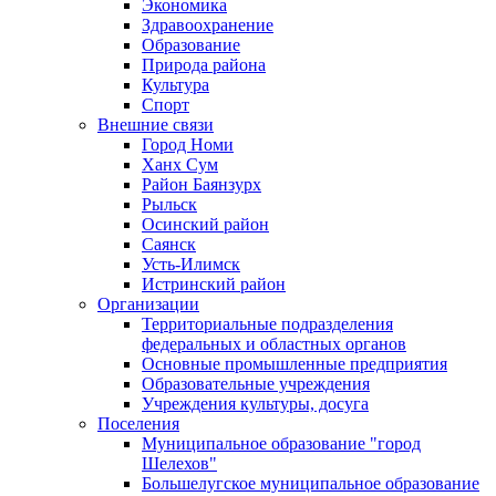
Экономика
Здравоохранение
Образование
Природа района
Культура
Спорт
Внешние связи
Город Номи
Ханх Сум
Район Баянзурх
Рыльск
Осинский район
Саянск
Усть-Илимск
Истринский район
Организации
Территориальные подразделения
федеральных и областных органов
Основные промышленные предприятия
Образовательные учреждения
Учреждения культуры, досуга
Поселения
Муниципальное образование "город
Шелехов"
Большелугское муниципальное образование