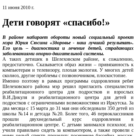
11 июня 2010 г.
Дети говорят «спасибо!»
В районе набирает обороты новый социальный проект
мэра Юрия Сюсина «Здоровье - наш лучший результат».
Его цель – диагностика и лечение детей, страдающих
заболеваниями опорно-двигательной системы.
А таких детишек в Шелеховском районе, к сожалению,
предостаточно. Сказывается образ жизни – привязанность к
компьютерам и телевизору, плохая экология. У многих детей
сколиоз, другие проблемы с позвоночником, плоскостопие.
Именно поэтому в рамках программы оздоровления ребят
Шелеховского района мэр решил пригласить специалистов
реабилитационного центра для подростков и взрослых
В.И.Дикуля и реабилитационного центра для детей и
подростков с ограниченными возможностями из Иркутска. За
два месяца с 15 марта до 31 мая они обследовали 350 детей из
школы №14 и детсада №20. Более того, 46 первоклассников
прошли двухнедельный курс оздоровления в
реабилитационном центре. С детьми занимался психолог, их
учили правильно сидеть за компьютером, а также провели с
ними целый спектр процедур: посещение бассейна, массаж,