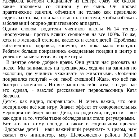
Арефьева, которой специалист из центра сразу же сказал,
какие проблемы со спиной у ее сына. Он провел
практические занятия, объяснил не только как правильно
сидеть за столом, но и как вставать с постели, чтобы избежать
заболеваний опорно-двигательного аппарата.
Одним словом, родители учеников школы №14 теперь
«вооружены» против всяких сколиозов на все 100%. То же,
хотя и в меньшей степени, касается и самих детей. Проблемы
собственного здоровья, конечно, их пока мало волнуют.
Ребятам больше понравились ежедневные поездки в центр и
увлекательные занятия в форме игры.
- В центре очень добрые врачи. Они учили нас рисовать на
песке. Мы занимались на тренажерах, ходили на занятия по
экологии, где учились ухаживать за животными. Особенно
понравился попугай – он такой смешной! Жаль, что всё так
быстро закончилось. Но все равно спасибо всем, кто для нас
это сделал, - взахлеб рассказывает первоклассница Катя
Зверева.
Детям, как видно, понравилось. И очень важно, что они
восприняли всё как игру. Значит эффект от оздоровительных
мероприятий будет выше. Дети, их родители, педагоги – все
как один за то, чтобы такие обследования стали регулярными.
Вот что по этому поводу, а также о социальном проекте
«Здоровье детей – наш важнейший результат» в целом, нам
сказал его инициатор, мэр Шелеховского района Юрий