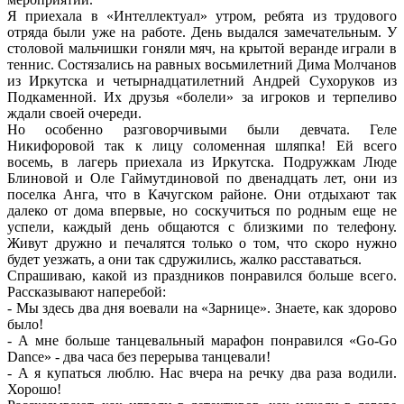
Я приехала в «Интеллектуал» утром, ребята из трудового
отряда были уже на работе. День выдался замечательным. У
столовой мальчишки гоняли мяч, на крытой веранде играли в
теннис. Состязались на равных восьмилетний Дима Молчанов
из Иркутска и четырнадцатилетний Андрей Сухоруков из
Подкаменной. Их друзья «болели» за игроков и терпеливо
ждали своей очереди.
Но особенно разговорчивыми были девчата. Геле
Никифоровой так к лицу соломенная шляпка! Ей всего
восемь, в лагерь приехала из Иркутска. Подружкам Люде
Блиновой и Оле Гаймутдиновой по двенадцать лет, они из
поселка Анга, что в Качугском районе. Они отдыхают так
далеко от дома впервые, но соскучиться по родным еще не
успели, каждый день общаются с близкими по телефону.
Живут дружно и печалятся только о том, что скоро нужно
будет уезжать, а они так сдружились, жалко расставаться.
Спрашиваю, какой из праздников понравился больше всего.
Рассказывают наперебой:
- Мы здесь два дня воевали на «Зарнице». Знаете, как здорово
было!
- А мне больше танцевальный марафон понравился «Go-Go
Dance» - два часа без перерыва танцевали!
- А я купаться люблю. Нас вчера на речку два раза водили.
Хорошо!