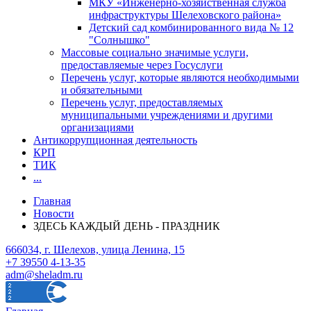
МКУ «Инженерно-хозяйственная служба
инфраструктуры Шелеховского района»
Детский сад комбинированного вида № 12
"Солнышко"
Массовые социально значимые услуги,
предоставляемые через Госуслуги
Перечень услуг, которые являются необходимыми
и обязательными
Перечень услуг, предоставляемых
муниципальными учреждениями и другими
организациями
Антикоррупционная деятельность
КРП
ТИК
...
Главная
Новости
ЗДЕСЬ КАЖДЫЙ ДЕНЬ - ПРАЗДНИК
666034, г. Шелехов, улица Ленина, 15
+7 39550 4-13-35
adm@sheladm.ru