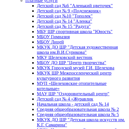
Платные услуги
Детский сад №6 "Аленький цветочек"
Детский сад № 9 «Подснежник»
Детский сад №10 "Тополек"
Детский сад № 14 "Аленка"
Детский сад № 15 "Радуга"
МБУ ШР спортивная школа "Юность"
МБОУ Гимназия
МБОУ Лицей
МКУК ДО ШР "Детская художественная
школа им.В.И.Сурикова"
МКУ Шелеховский вестник
МБОУ ДО ШР "Центр творчества"
МКУК Городской музей Г.И. Шелехова
МКУК ШР Межпоселенческий центр
культурного развития
МУП «Шелеховские отопительные
котельные»
МАУ ШР "Оздоровительный центр"
Детский сад № 4 «Журавлик
Начальная школа - детский сад № 14
Средняя общеобразовательная школа № 2
Средняя общеобразовательная школа № 5
МКУК ДО ШР "Детская школа искусств им.
К.Г. Самарина"