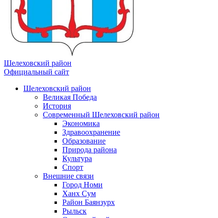
Шелеховский район
Официальный сайт
Шелеховский район
Великая Победа
История
Современный Шелеховский район
Экономика
Здравоохранение
Образование
Природа района
Культура
Спорт
Внешние связи
Город Номи
Ханх Сум
Район Баянзурх
Рыльск