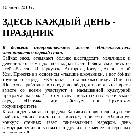
16 июня 2010 г.
ЗДЕСЬ КАЖДЫЙ ДЕНЬ -
ПРАЗДНИК
В детском оздоровительном лагере «Интеллектуал»
заканчивается первый сезон.
Сейчас здесь отдыхают больше шестидесяти мальчишек и
девчонок от семи до шестнадцати лет. Ребята съехались со
всей области – Из Иркутска, Ангарска, Качуга, Анги, Новой
Уды. Приезжие в основном младшие школьники, а вот бойцы
трудового отряда «Юность» - старшеклассники. Они из
Шелехова, работают в городе до обеда, а в остальное время
вместе со всеми участвуют в насыщенной культурной
программе лагеря. И в этом заслуга вожатых из студенческого
отряда «Пламя», что действует при Иркутском
госуниверситете.
Каждый день занят до предела. За каких-то две недели успели
выбрать своих мистера и миссис, провести «Зарницу»,
конкурс стенных газет, танцевальный марафон, день
самоуправления и множество других, не менее интересных
мероприятий.