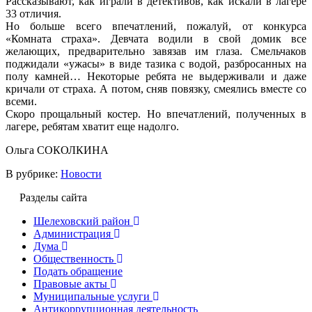
Рассказывают, как играли в детективов, как искали в лагере
33 отличия.
Но больше всего впечатлений, пожалуй, от конкурса
«Комната страха». Девчата водили в свой домик все
желающих, предварительно завязав им глаза. Смельчаков
поджидали «ужасы» в виде тазика с водой, разбросанных на
полу камней… Некоторые ребята не выдерживали и даже
кричали от страха. А потом, сняв повязку, смеялись вместе со
всеми.
Скоро прощальный костер. Но впечатлений, полученных в
лагере, ребятам хватит еще надолго.
Ольга СОКОЛКИНА
В рубрике:
Новости
Разделы сайта
Шелеховский район
Администрация
Дума
Общественность
Подать обращение
Правовые акты
Муниципальные услуги
Антикоррупционная деятельность