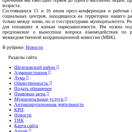
причинам мы ежегодно теряем до одного миллиона людей, пр
возраста.
Состоявшиеся 15 и 16 июня пресс-конференция и рабочая в
социальных центров, находящихся на территории нашего ра
только между ними, но и госструктурами муниципалитета. Р
для попавших в капкан наркозависимости. Им нужна под
предложение о вынесении вопроса взаимодействия по 
межведомственной координационной комиссии (МВК).
В рубрике:
Новости
Разделы сайта
Шелеховский район
Администрация
Дума
Общественность
Подать обращение
Правовые акты
Муниципальные услуги
Антикоррупционная деятельность
КРП
Новости
ТИК
Карта сайта
Архив