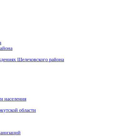
а
района
ждениях Шелеховского района
и населения
кутской области
ганизаций