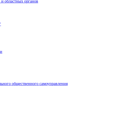
 и областных органов
"
ии
льного общественного самоуправления