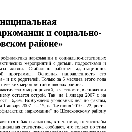
униципальная
ркомании и социально-
овском районе»
Профилактика наркомании и социально-негативных
ктических мероприятий с детьми, подростками и
аза жизни. Стабильно работает адаптационно-
ой программы. Основная направленность его
» и их родителей. Только за 5 месяцев этого года
тических мероприятий в школах района.
лактических мероприятий, в частности, в снижении
ему остается острой. Так, на 1 января 2007 г. на
рост - 6,3%. Возбуждено уголовных дел по фактам,
января 2007 г. – 15, на 1-е июня 2010 – 22, рост –
рофилактики наркомании" по Шелеховскому району
яются табак и алкоголь, в т. ч. пиво, то масштабы
иальная статистика сообщает, что только по этим