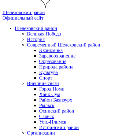
Шелеховский район
Официальный сайт
Шелеховский район
Великая Победа
История
Современный Шелеховский район
Экономика
Здравоохранение
Образование
Природа района
Культура
Спорт
Внешние связи
Город Номи
Ханх Сум
Район Баянзурх
Рыльск
Осинский район
Саянск
Усть-Илимск
Истринский район
Организации