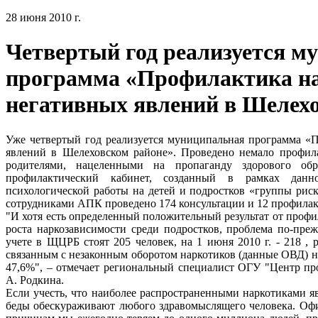
28 июня 2010 г.
Четвертый год реализуется м
программа «Профилактика на
негативных явлений в Шелех
Уже четвертый год реализуется муниципальная программа «
явлений в Шелеховском районе». Проведено немало профила
родителями, нацеленными на пропаганду здорового обр
профилактический кабинет, созданный в рамках данн
психологической работы на детей и подростков «группы риска
сотрудниками АПК проведено 174 консультации и 12 профилак
"И хотя есть определенный положительный результат от профи
роста наркозависимости среди подростков, проблема по-прежн
учете в ЩЦРБ стоят 205 человек, на 1 июня 2010 г. - 218 , 
связанным с незаконным оборотом наркотиков (данные ОВД) на 1 
47,6%", – отмечает региональный специалист ОГУ "Центр п
А. Родкина.
Если учесть, что наиболее распространенными наркотиками явл
беды обескураживают любого здравомыслящего человека. Офиц