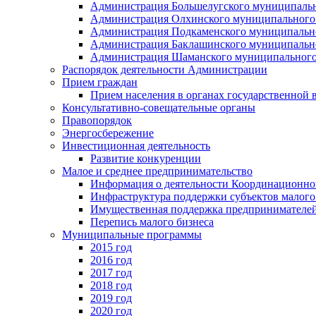
Администрация Большелугского муниципальн
Администрация Олхинского муниципального 
Администрация Подкаменского муниципально
Администрация Баклашинского муниципально
Администрация Шаманского муниципального
Распорядок деятельности Администрации
Прием граждан
Прием населения в органах государственной 
Консультативно-совещательные органы
Правопорядок
Энергосбережение
Инвестиционная деятельность
Развитие конкуренции
Малое и среднее предпринимательство
Информация о деятельности Координационног
Инфраструктура поддержки субъектов малого
Имущественная поддержка предпринимателей
Перепись малого бизнеса
Муниципальные программы
2015 год
2016 год
2017 год
2018 год
2019 год
2020 год