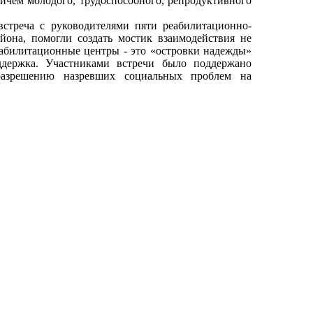
ичем молодого, трудоспособного, репродуктивного
стреча с руководителями пяти реабилитационно-
йона, помогли создать мостик взаимодействия не
еабилитационные центры - это «островки надежды»
держка. Участниками встречи было поддержано
разрешению назревших социальных проблем на