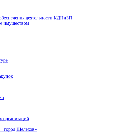
 обеспечения деятельности КДНиЗП
м имуществом
туре
акупок
ми
х организаций
 «город Шелехов»