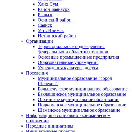
Ханх Сум
Район Баянзурх
Рыльск
Осинский район
Саянск
Усть-Илимск
Истринский район
Организации
Территориальные подразделения
федеральных и областных органов
Основные промышленные предприятия
Образовательные учреждения
Учреждения культуры, досуга
Поселения
Муниципальное образование "город
Шелехов"
Большелугское муниципальное образование
Баклашинское муниципальное образование
Олхинское муниципальное образование
Подкаменское муниципальное образование
Шаманское муниципальное образование
Информация о социально-экономическом
положении
Народные инициативы
Инициативные проекты