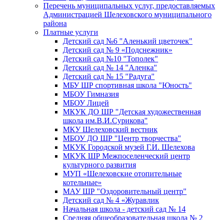
Перечень муниципальных услуг, предоставляемых
Администрацией Шелеховского муниципального
района
Платные услуги
Детский сад №6 "Аленький цветочек"
Детский сад № 9 «Подснежник»
Детский сад №10 "Тополек"
Детский сад № 14 "Аленка"
Детский сад № 15 "Радуга"
МБУ ШР спортивная школа "Юность"
МБОУ Гимназия
МБОУ Лицей
МКУК ДО ШР "Детская художественная
школа им.В.И.Сурикова"
МКУ Шелеховский вестник
МБОУ ДО ШР "Центр творчества"
МКУК Городской музей Г.И. Шелехова
МКУК ШР Межпоселенческий центр
культурного развития
МУП «Шелеховские отопительные
котельные»
МАУ ШР "Оздоровительный центр"
Детский сад № 4 «Журавлик
Начальная школа - детский сад № 14
Средняя общеобразовательная школа № 2