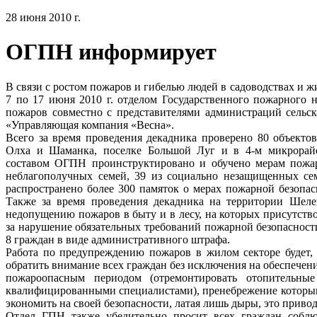
28 июня 2010 г.
ОГПН информирует
В связи с ростом пожаров и гибелью людей в садоводствах и ж
7 по 17 июня 2010 г. отделом Государственного пожарного 
пожаров совместно с представителями администраций сельс
«Управляющая компания «Весна».
Всего за время проведения декадника проверено 80 объекто
Олха и Шаманка, поселке Большой Луг и в 4-м микрорайо
составом ОГПН проинструктировано и обучено мерам пожарн
неблагополучных семей, 39 из социально незащищенных с
распространено более 300 памяток о мерах пожарной безопас
Также за время проведения декадника на территории Шелех
недопущению пожаров в быту и в лесу, на которых присутств
за нарушение обязательных требований пожарной безопасност
8 граждан в виде административного штрафа.
Работа по предупреждению пожаров в жилом секторе будет, 
обратить внимание всех граждан без исключения на обеспечен
пожароопасным периодом (отремонтировать отопительны
квалифицированными специалистами), пренебрежение которыми
экономить на своей безопасности, латая лишь дыры, это привод
Отдел ГПН также убедительно просит всех граждан соблю