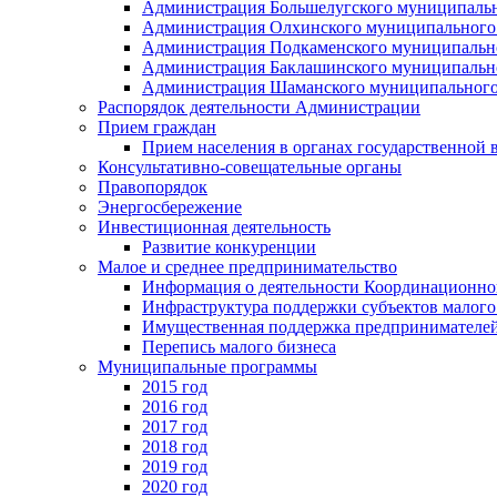
Администрация Большелугского муниципальн
Администрация Олхинского муниципального 
Администрация Подкаменского муниципально
Администрация Баклашинского муниципально
Администрация Шаманского муниципального
Распорядок деятельности Администрации
Прием граждан
Прием населения в органах государственной 
Консультативно-совещательные органы
Правопорядок
Энергосбережение
Инвестиционная деятельность
Развитие конкуренции
Малое и среднее предпринимательство
Информация о деятельности Координационног
Инфраструктура поддержки субъектов малого
Имущественная поддержка предпринимателей
Перепись малого бизнеса
Муниципальные программы
2015 год
2016 год
2017 год
2018 год
2019 год
2020 год