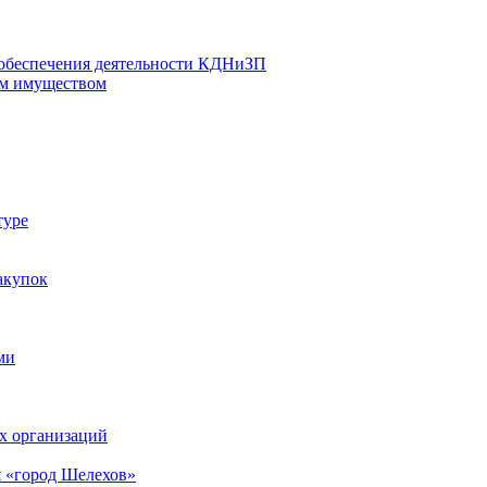
 обеспечения деятельности КДНиЗП
м имуществом
туре
акупок
ми
х организаций
 «город Шелехов»