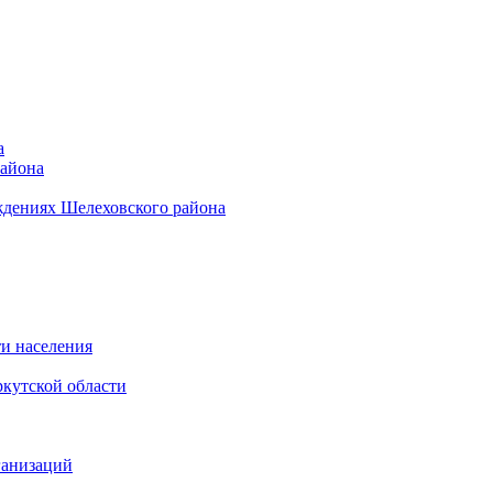
а
района
ждениях Шелеховского района
и населения
кутской области
ганизаций