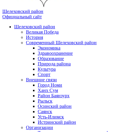
Шелеховский район
Официальный сайт
Шелеховский район
Великая Победа
История
Современный Шелеховский район
Экономика
Здравоохранение
Образование
Природа района
Культура
Спорт
Внешние связи
Город Номи
Ханх Сум
Район Баянзурх
Рыльск
Осинский район
Саянск
Усть-Илимск
Истринский район
Организации