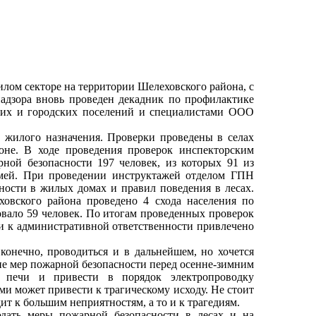
илом секторе на территории Шелеховского района, с
надзора вновь проведен декадник по профилактике
ких и городских поселений и специалистами ООО
в жилого назначения. Проверки проведены в селах
не. В ходе проведения проверок инспекторским
ой безопасности 197 человек, из которых 91 из
емей. При проведении инструктажей отделом ГПН
ности в жилых домах и правил поведения в лесах.
овского района проведено 4 схода населения по
овало 59 человек. По итогам проведенных проверок
и к административной ответственности привлечено
конечно, проводиться и в дальнейшем, но хочется
ие мер пожарной безопасности перед осенне-зимним
е печи и привести в порядок электропроводку
 может привести к трагическому исходу. Не стоит
ит к большим неприятностям, а то и к трагедиям.
дать меры пожарной безопасности в лесах и на