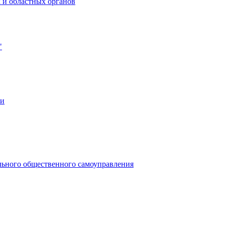
 и областных органов
"
ии
льного общественного самоуправления