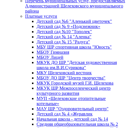
Перечень муниципальных услуг, предоставляемых
Администрацией Шелеховского муниципального
района
Платные услуги
Детский сад №6 "Аленький цветочек"
Детский сад № 9 «Подснежник»
Детский сад №10 "Тополек"
Детский сад № 14 "Аленка"
Детский сад № 15 "Радуга"
МБУ ШР спортивная школа "Юность"
МБОУ Гимназия
МБОУ Лицей
МКУК ДО ШР "Детская художественная
школа им.В.И.Сурикова"
МКУ Шелеховский вестник
МБОУ ДО ШР "Центр творчества"
МКУК Городской музей Г.И. Шелехова
МКУК ШР Межпоселенческий центр
культурного развития
МУП «Шелеховские отопительные
котельные»
МАУ ШР "Оздоровительный центр"
Детский сад № 4 «Журавлик
Начальная школа - детский сад № 14
Средняя общеобразовательная школа № 2