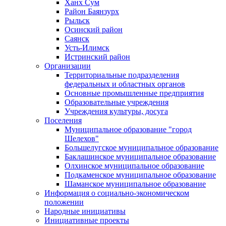
Ханх Сум
Район Баянзурх
Рыльск
Осинский район
Саянск
Усть-Илимск
Истринский район
Организации
Территориальные подразделения
федеральных и областных органов
Основные промышленные предприятия
Образовательные учреждения
Учреждения культуры, досуга
Поселения
Муниципальное образование "город
Шелехов"
Большелугское муниципальное образование
Баклашинское муниципальное образование
Олхинское муниципальное образование
Подкаменское муниципальное образование
Шаманское муниципальное образование
Информация о социально-экономическом
положении
Народные инициативы
Инициативные проекты