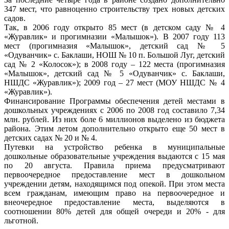
347 мест, что равноценно строительству трех новых детских
садов.
Так, в 2006 году открыто 85 мест (в детском саду № 4
«Журавлик» и прогимназии «Малышок»). В 2007 году 113
мест (прогимназия «Малышок», детский сад № 5
«Одуванчик» с. Баклаши, НОШ № 10 п. Большой Луг, детский
сад № 2 «Колосок»); в 2008 году – 122 места (прогимназия
«Малышок», детский сад № 5 «Одуванчик» с. Баклаши,
НШДС «Журавлик»); 2009 год – 27 мест (МОУ НШДС № 4
«Журавлик»).
Финансирование Программы обеспечения детей местами в
дошкольных учреждениях с 2006 по 2008 год составило 7,34
млн. рублей. Из них боле 6 миллионов выделено из бюджета
района. Этим летом дополнительно открыто еще 50 мест в
детских садах № 20 и № 4.
Путевки на устройство ребенка в муниципальные
дошкольные образовательные учреждения выдаются с 15 мая
по 20 августа. Правила приема предусматривают
первоочередное предоставление мест в дошкольном
учреждении детям, находящимся под опекой. При этом места
всем гражданам, имеющим право на первоочередное и
внеочередное предоставление места, выделяются в
соотношении 80% детей для общей очереди и 20% - для
льготной.