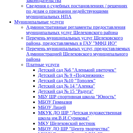
законодательства
Сведения о судебных постановлениях / решениях
по делам о признании недействующими
муниципальных НПА
Муниципальные услуги
Административные регламенты предоставления
муниципальных услуг Шелеховского района
Перечень муниципальных услуг Шелеховского
района, предоставляемых в ГАУ "МФЦ ИО"
Перечень муниципальных услуг, предоставляемых
Администрацией Шелеховского муниципального
района
Платные услуги
Детский сад №6 "Аленький цветочек"
Детский сад № 9 «Подснежник»
Детский сад №10 "Тополек"
Детский сад № 14 "Аленка"
Детский сад № 15 "Радуга"
МБУ ШР спортивная школа "Юность"
МБОУ Гимназия
МБОУ Лицей
МКУК ДО ШР "Детская художественная
школа им.В.И.Сурикова"
МКУ Шелеховский вестник
МБОУ ДО ШР "Центр творчества"