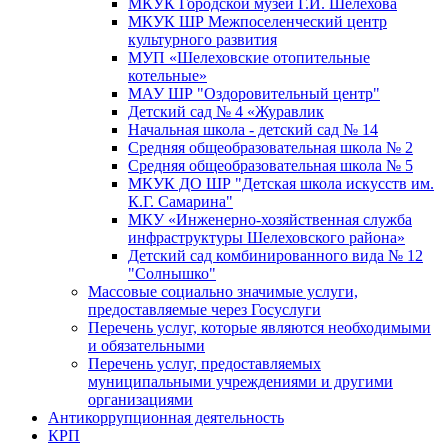
МКУК Городской музей Г.И. Шелехова
МКУК ШР Межпоселенческий центр
культурного развития
МУП «Шелеховские отопительные
котельные»
МАУ ШР "Оздоровительный центр"
Детский сад № 4 «Журавлик
Начальная школа - детский сад № 14
Средняя общеобразовательная школа № 2
Средняя общеобразовательная школа № 5
МКУК ДО ШР "Детская школа искусств им.
К.Г. Самарина"
МКУ «Инженерно-хозяйственная служба
инфраструктуры Шелеховского района»
Детский сад комбинированного вида № 12
"Солнышко"
Массовые социально значимые услуги,
предоставляемые через Госуслуги
Перечень услуг, которые являются необходимыми
и обязательными
Перечень услуг, предоставляемых
муниципальными учреждениями и другими
организациями
Антикоррупционная деятельность
КРП