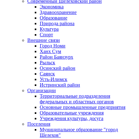
Современный Шелеховский район
Экономика
Здравоохранение
Образование
Природа района
Культура
Спорт
Внешние связи
Город Номи
Ханх Сум
Район Баянзурх
Рыльск
Осинский район
Саянск
Усть-Илимск
Истринский район
Организации
Территориальные подразделения
федеральных и областных органов
Основные промышленные предприятия
Образовательные учреждения
Учреждения культуры, досуга
Поселения
Муниципальное образование "город
Шелехов"