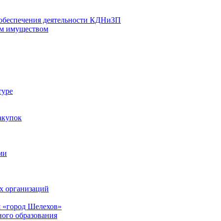
 обеспечения деятельности КДНиЗП
м имуществом
туре
акупок
ми
х организаций
 «город Шелехов»
ого образования