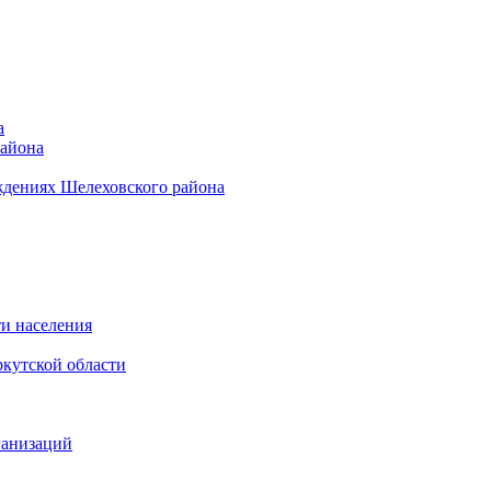
а
района
ждениях Шелеховского района
и населения
кутской области
ганизаций