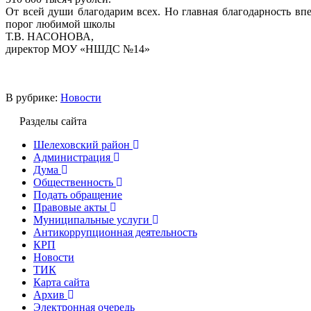
От всей души благодарим всех. Но главная благодарность вп
порог любимой школы
Т.В. НАСОНОВА,
директор МОУ «НШДС №14»
В рубрике:
Новости
Разделы сайта
Шелеховский район
Администрация
Дума
Общественность
Подать обращение
Правовые акты
Муниципальные услуги
Антикоррупционная деятельность
КРП
Новости
ТИК
Карта сайта
Архив
Электронная очередь