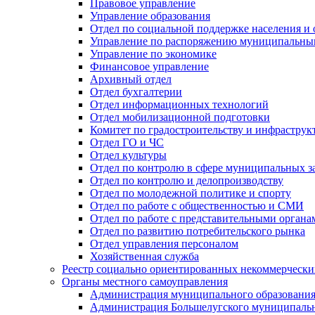
Правовое управление
Управление образования
Отдел по социальной поддержке населения и
Управление по распоряжению муниципальны
Управление по экономике
Финансовое управление
Архивный отдел
Отдел бухгалтерии
Отдел информационных технологий
Отдел мобилизационной подготовки
Комитет по градостроительству и инфраструк
Отдел ГО и ЧС
Отдел культуры
Отдел по контролю в сфере муниципальных з
Отдел по контролю и делопроизводству
Отдел по молодежной политике и спорту
Отдел по работе с общественностью и СМИ
Отдел по работе с представительными органа
Отдел по развитию потребительского рынка
Отдел управления персоналом
Хозяйственная служба
Реестр социально ориентированных некоммерчески
Органы местного самоуправления
Администрация муниципального образования
Администрация Большелугского муниципальн