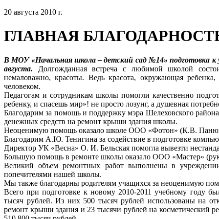
20 августа 2010 г.
ГЛАВНАЯ БЛАГОДАРНОСТ
В МОУ «Начальная школа – детский сад №14» подготовка к у
августа.
Долгожданная встреча с любимой школой состоит
немаловажно, красоты. Ведь красота, окружающая ребенка,
человеком.
Педагогам и сотрудникам школы помогли качественно подгот
ребенку, и спасешь мир»! не просто лозунг, а душевная потребн
Благодарим за помощь и поддержку мэра Шелеховского района
денежных средств на ремонт крыши здания школы.
Неоценимую помощь оказало школе ООО «Фотон» (К.В. Панюш
Благодарим А.Ю. Тенигина за содействие в подготовке компьют
Директор УК «Весна» О. И. Бельская помогла вывезти нестанд
Большую помощь в ремонте школы оказало ООО «Мастер» (рук
Великий объем ремонтных работ выполнены в учреждени
попечителями нашей школы.
Мы также благодарны родителям учащихся за неоценимую пом
Всего при подготовке к новому 2010-2011 учебному году бы
тысяч рублей. Из них 500 тысяч рублей использованы на от
ремонт крыши здания и 23 тысячи рублей на косметический р
510 800 тысяч рублей.