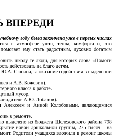
Ь ВПЕРЕДИ
чебному году была закончена уже в первых числах
ся в атмосфере уюта, тепла, комфорта и, что
 помогает ему стать радостным, духовно богатым
овить школу те люди, для которых слова «Помоги
ость действовать на благо детям.
 Ю.А. Сюсина, за оказание содействия в выделении
ев и А.В. Кожевин).
ерного класса к работе.
артный мусор.
оводитель А.Ю. Лобанов).
и Алексеем и Анной Колобовыми, являющимися
ощь в ремонте.
ло выделено из бюджета Шелеховского района 798
крытие новой дошкольной группы, 275 тысяч – на
емонт. Родители учащихся вложили в ремонт школы