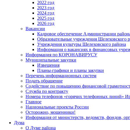
2022 год
2023 год
2024 год
2025 год
2026 год
Вакансии
Кадровое обеспечение Администрации район
Образовательные учреждения Шелеховского 
Учреждения культуры Шелеховского района
Информация о вакансиях в финансовых учре
Информация по КОРОНАВИРУСУ
Муниципальные закупки
Извещения
Планы-графики и планы закупки
Перечень информационных систем
Подать обращение
Содействие по повышению финансовой грамотност
Служба по контракту
Номера телефонов «горячих телефонных линий» Ир
Главное
Национальные проекты России
Осторожно, мошенники!
Информация от министерств, ведомств, фондов, ор
Дума
О Думе района