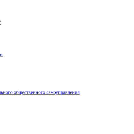
"
ии
льного общественного самоуправления