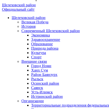
Шелеховский район
Официальный сайт
Шелеховский район
Великая Победа
История
Современный Шелеховский район
Экономика
Здравоохранение
Образование
Природа района
Культура
Спорт
Внешние связи
Город Номи
Ханх Сум
Район Баянзурх
Рыльск
Осинский район
Саянск
Усть-Илимск
Истринский район
Организации
Территориальные подразделения федеральных