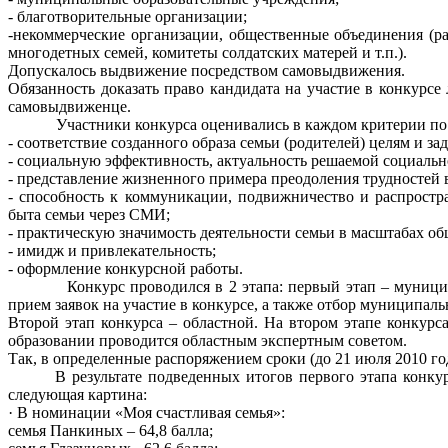
- благотворительные организации;
-некоммерческие организации, общественные объединения (р
многодетных семей, комитеты солдатских матерей и т.п.).
Допускалось выдвижение посредством самовыдвижения.
Обязанность доказать право кандидата на участие в конкурс
самовыдвиженце.
Участники конкурса оценивались в каждом критерии по де
- соответствие созданного образа семьи (родителей) целям и за
- социальную эффективность, актуальность решаемой социальн
- представление жизненного примера преодоления трудностей 
- способность к коммуникации, подвижничество и распростр
быта семьи через СМИ;
- практическую значимость деятельности семьи в масштабах об
- имидж и привлекательность;
- оформление конкурсной работы.
Конкурс проводился в 2 этапа: первый этап – муниципал
прием заявок на участие в конкурсе, а также отбор муниципал
Второй этап конкурса – областной. На втором этапе конкур
образовании проводится областным экспертным советом.
Так, в определенные распоряжением сроки (до 21 июля 2010 го
В результате подведенных итогов первого этапа конкурса
следующая картина:
· В номинации «Моя счастливая семья»:
семья Панкиных – 64,8 балла;