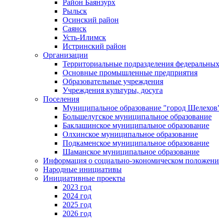
Район Баянзурх
Рыльск
Осинский район
Саянск
Усть-Илимск
Истринский район
Организации
Территориальные подразделения федеральных
Основные промышленные предприятия
Образовательные учреждения
Учреждения культуры, досуга
Поселения
Муниципальное образование "город Шелехов
Большелугское муниципальное образование
Баклашинское муниципальное образование
Олхинское муниципальное образование
Подкаменское муниципальное образование
Шаманское муниципальное образование
Информация о социально-экономическом положен
Народные инициативы
Инициативные проекты
2023 год
2024 год
2025 год
2026 год