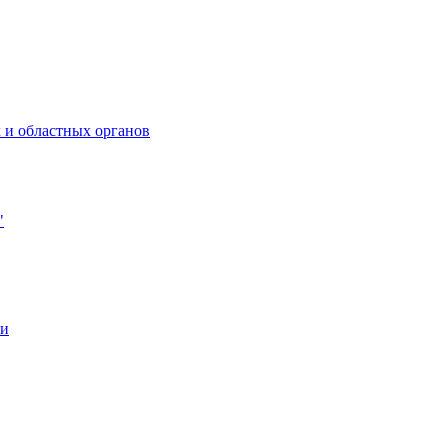
 и областных органов
"
ии