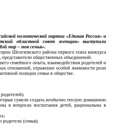
ссийской политической партии «Единая Россия» и
кутский областной совет женщин» выступили
ой мир – моя семья».
ории Шелеховского района первого этапа конкурса
ы, представители общественных объединений.
го семейного опыта, взаимодействия родителей и
йных отношений, отражение особой значимости роли
активной позиции семьи в обществе.
 родителей).
оторые сумели создать необычно теплую домашнюю
нны в вопросах воспитания детей, рациональны в
сь:
 родители (семья);