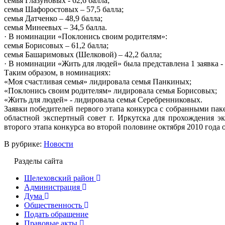
семья Глазуновых - 62,6 балла;
семья Шафоростовых – 57,5 балла;
семья Датченко – 48,9 балла;
семья Минеевых – 34,5 балла.
· В номинации «Поклонись своим родителям»:
семья Борисовых – 61,2 балла;
семья Башаримовых (Шелковой) – 42,2 балла;
· В номинации «Жить для людей» была представлена 1 заявка -
Таким образом, в номинациях:
«Моя счастливая семья» лидировала семья Панкиных;
«Поклонись своим родителям» лидировала семья Борисовых;
«Жить для людей» - лидировала семья Серебренниковых.
Заявки победителей первого этапа конкурса с собранными пак
областной экспертный совет г. Иркутска для прохождения э
второго этапа конкурса во второй половине октября 2010 года 
В рубрике:
Новости
Разделы сайта
Шелеховский район
Администрация
Дума
Общественность
Подать обращение
Правовые акты