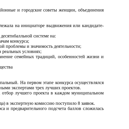
айонные и городские советы женщин, объединения
е лежала на инициаторе выдвижения или кандидате-
сятибалльной системе на:
дачам конкурса;
ой проблемы и значимость деятельности;
в реальных условиях;
анение семейных традиций, особенностей жизни и
щества
ьный. На первом этапе конкурса осуществлялся
ьными экспертами трех лучших проектов.
са отбор лучшего проекта в каждом муниципальном
да) в экспертную комиссию поступило 8 заявок.
 и предварительного подсчета баллов сложилась