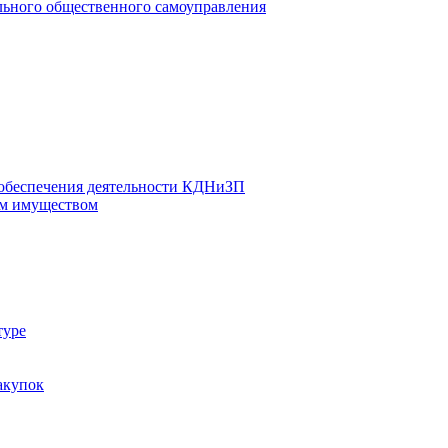
льного общественного самоуправления
 обеспечения деятельности КДНиЗП
м имуществом
туре
акупок