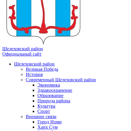
Шелеховский район
Официальный сайт
Шелеховский район
Великая Победа
История
Современный Шелеховский район
Экономика
Здравоохранение
Образование
Природа района
Культура
Спорт
Внешние связи
Город Номи
Ханх Сум