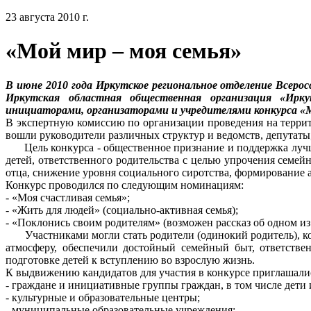
23 августа 2010 г.
«Мой мир – моя семья»
В июне 2010 года Иркутское региональное отделение Всеро
Иркутская областная общественная организация «Ир
инициаторами, организаторами и учредителями конкурса «М
В экспертную комиссию по организации проведения на террит
вошли руководители различных структур и ведомств, депутат
Цель конкурса - общественное признание и поддержка лучше
детей, ответственного родительства с целью упрочения семе
отца, снижение уровня социального сиротства, формирование 
Конкурс проводился по следующим номинациям:
- «Моя счастливая семья»;
- «Жить для людей» (социально-активная семья);
- «Поклонись своим родителям» (возможен рассказ об одном из
Участниками могли стать родители (одинокий родитель), к
атмосферу, обеспечили достойный семейный быт, ответстве
подготовке детей к вступлению во взрослую жизнь.
К выдвижению кандидатов для участия в конкурсе приглашали
- граждане и инициативные группы граждан, в том числе дети и
- культурные и образовательные центры;
- муниципальные образовательные учреждения;