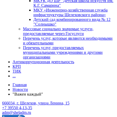
МКУК ДО ШР "Детская школа искусств им.
К.Г. Самарина"
МКУ «Инженерно-хозяйственная служба
инфраструктуры Шелеховского района»
Детский сад комбинированного вида № 12
"Солнышко"
Массовые социально значимые услуги,
предоставляемые через Госуслуги
Перечень услуг, которые являются необходимыми
и обязательными
Перечень услуг, предоставляемых
муниципальными учреждениями и другими
организациями
Антикоррупционная деятельность
КРП
ТИК
...
Главная
Новости
"Важен каждый"
666034, г. Шелехов, улица Ленина, 15
+7 39550 4-13-35
adm@sheladm.ru