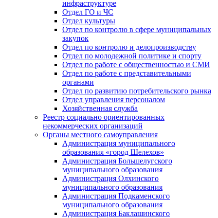
инфраструктуре
Отдел ГО и ЧС
Отдел культуры
Отдел по контролю в сфере муниципальных
закупок
Отдел по контролю и делопроизводству
Отдел по молодежной политике и спорту
Отдел по работе с общественностью и СМИ
Отдел по работе с представительными
органами
Отдел по развитию потребительского рынка
Отдел управления персоналом
Хозяйственная служба
Реестр социально ориентированных
некоммерческих организаций
Органы местного самоуправления
Администрация муниципального
образования «город Шелехов»
Администрация Большелугского
муниципального образования
Администрация Олхинского
муниципального образования
Администрация Подкаменского
муниципального образования
Администрация Баклашинского