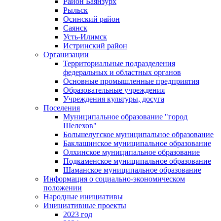
Район Баянзурх
Рыльск
Осинский район
Саянск
Усть-Илимск
Истринский район
Организации
Территориальные подразделения
федеральных и областных органов
Основные промышленные предприятия
Образовательные учреждения
Учреждения культуры, досуга
Поселения
Муниципальное образование "город
Шелехов"
Большелугское муниципальное образование
Баклашинское муниципальное образование
Олхинское муниципальное образование
Подкаменское муниципальное образование
Шаманское муниципальное образование
Информация о социально-экономическом
положении
Народные инициативы
Инициативные проекты
2023 год