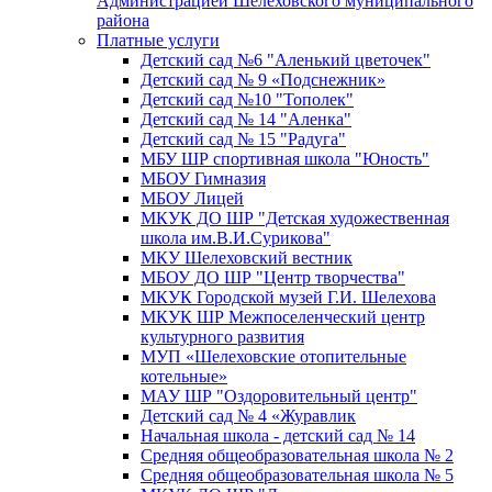
Администрацией Шелеховского муниципального
района
Платные услуги
Детский сад №6 "Аленький цветочек"
Детский сад № 9 «Подснежник»
Детский сад №10 "Тополек"
Детский сад № 14 "Аленка"
Детский сад № 15 "Радуга"
МБУ ШР спортивная школа "Юность"
МБОУ Гимназия
МБОУ Лицей
МКУК ДО ШР "Детская художественная
школа им.В.И.Сурикова"
МКУ Шелеховский вестник
МБОУ ДО ШР "Центр творчества"
МКУК Городской музей Г.И. Шелехова
МКУК ШР Межпоселенческий центр
культурного развития
МУП «Шелеховские отопительные
котельные»
МАУ ШР "Оздоровительный центр"
Детский сад № 4 «Журавлик
Начальная школа - детский сад № 14
Средняя общеобразовательная школа № 2
Средняя общеобразовательная школа № 5