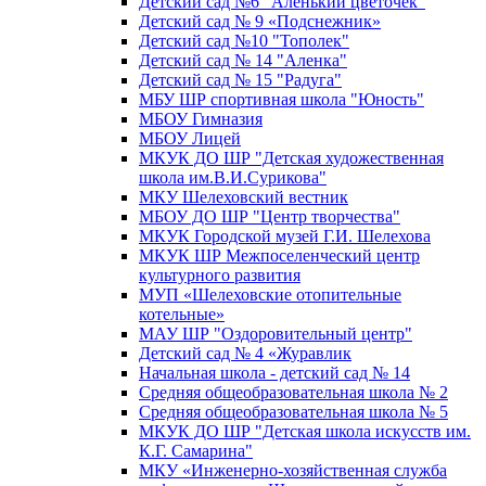
Детский сад №6 "Аленький цветочек"
Детский сад № 9 «Подснежник»
Детский сад №10 "Тополек"
Детский сад № 14 "Аленка"
Детский сад № 15 "Радуга"
МБУ ШР спортивная школа "Юность"
МБОУ Гимназия
МБОУ Лицей
МКУК ДО ШР "Детская художественная
школа им.В.И.Сурикова"
МКУ Шелеховский вестник
МБОУ ДО ШР "Центр творчества"
МКУК Городской музей Г.И. Шелехова
МКУК ШР Межпоселенческий центр
культурного развития
МУП «Шелеховские отопительные
котельные»
МАУ ШР "Оздоровительный центр"
Детский сад № 4 «Журавлик
Начальная школа - детский сад № 14
Средняя общеобразовательная школа № 2
Средняя общеобразовательная школа № 5
МКУК ДО ШР "Детская школа искусств им.
К.Г. Самарина"
МКУ «Инженерно-хозяйственная служба