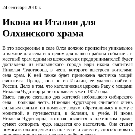
24 сентября 2010 г.
Икона из Италии для
Олхинского храма
В это воскресенье в селе Олха должно произойти уникальное
и важное для села и в целом для нашего района событие - в
местный храм одним из шелеховских предпринимателей будет
доставлена из итальянского города Бари икона святителя
Николая Чудотворца, в честь которого выстроен жителями
села храм. К ней также будет приложена частичка мощей
святителя. Правда, она не из Италии, ее удалось найти в
России. Дело в том, что католическая церковь Раку с мощами
Николая Чудотворца не открывает уже с 1957 года.
Иметь такую святыню для жителей небольшого сибирского
села – большая честь. Николай Чудотворец считается очень
сильным святым, он помогает людям, обратившимся к нему с
молитвой, в путешествии, в болезни, в учебе. И икона
Николая Чудотворца, которая появится в олхинском храме,
сумеет сотворить чудо, надеется его настоятель. Она станет
помогать олхинцам жить по чести и совести, способствовать
процветанию их села, успеху в добрых делах.