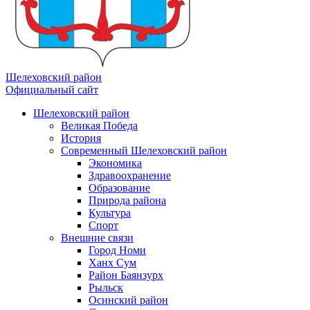
Шелеховский район
Официальный сайт
Шелеховский район
Великая Победа
История
Современный Шелеховский район
Экономика
Здравоохранение
Образование
Природа района
Культура
Спорт
Внешние связи
Город Номи
Ханх Сум
Район Баянзурх
Рыльск
Осинский район