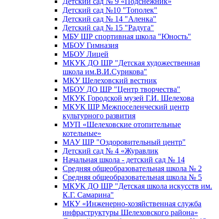
Детский сад № 9 «Подснежник»
Детский сад №10 "Тополек"
Детский сад № 14 "Аленка"
Детский сад № 15 "Радуга"
МБУ ШР спортивная школа "Юность"
МБОУ Гимназия
МБОУ Лицей
МКУК ДО ШР "Детская художественная
школа им.В.И.Сурикова"
МКУ Шелеховский вестник
МБОУ ДО ШР "Центр творчества"
МКУК Городской музей Г.И. Шелехова
МКУК ШР Межпоселенческий центр
культурного развития
МУП «Шелеховские отопительные
котельные»
МАУ ШР "Оздоровительный центр"
Детский сад № 4 «Журавлик
Начальная школа - детский сад № 14
Средняя общеобразовательная школа № 2
Средняя общеобразовательная школа № 5
МКУК ДО ШР "Детская школа искусств им.
К.Г. Самарина"
МКУ «Инженерно-хозяйственная служба
инфраструктуры Шелеховского района»