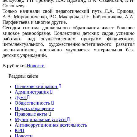
Белоусову, Т.Н. Грозину, Л.А. Вдовину, В.А. Саванович, К.И.
Соловьеву.
Только начинали свой педагогический путь Л.А. Ершова,
А.А. Мирошниченко, Р.С. Макарова, Л.Н. Бобровникова, А.А.
Парфентьева и многие другие.
Сегодня система дошкольного образования имеет большое
видовое разнообразие. Коллективы детских садов успешно
работают над осуществлением программ физического,
интеллектуального, художественно-эстетического развития
воспитанников, постоянно улучшается материальная база
детских учреждений.
В рубрике:
Новости
Разделы сайта
Шелеховский район
Администрация
Дума
Общественность
Подать обращение
Правовые акты
Муниципальные услуги
Антикоррупционная деятельность
КРП
Новости