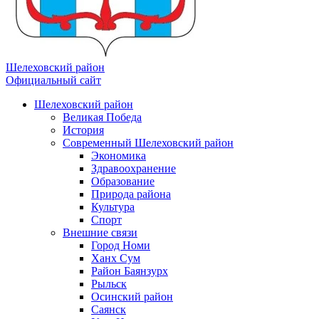
Шелеховский район
Официальный сайт
Шелеховский район
Великая Победа
История
Современный Шелеховский район
Экономика
Здравоохранение
Образование
Природа района
Культура
Спорт
Внешние связи
Город Номи
Ханх Сум
Район Баянзурх
Рыльск
Осинский район
Саянск