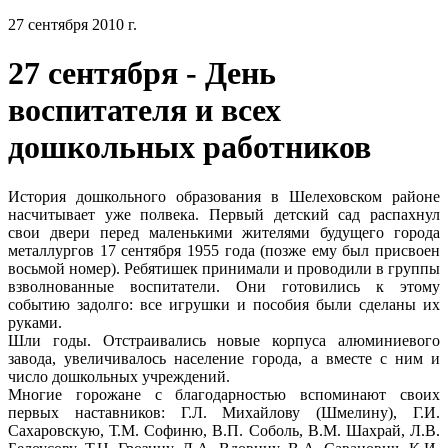
27 сентября 2010 г.
27 сентября - День
воспитателя и всех
дошкольных работников
История дошкольного образования в Шелеховском районе
насчитывает уже полвека. Первый детский сад распахнул
свои двери перед маленькими жителями будущего города
металлургов 17 сентября 1955 года (позже ему был присвоен
восьмой номер). Ребятишек принимали и проводили в группы
взволнованные воспитатели. Они готовились к этому
событию задолго: все игрушки и пособия были сделаны их
руками.
Шли годы. Отстраивались новые корпуса алюминиевого
завода, увеличивалось население города, а вместе с ним и
число дошкольных учреждений.
Многие горожане с благодарностью вспоминают своих
первых наставников: Г.Л. Михайлову (Шмелину), Г.И.
Сахаровскую, Т.М. Софиню, В.П. Соболь, В.М. Шахрай, Л.В.