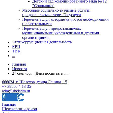
Детский сад комбинированного вида № 12
"Солнышко"
Массовые социально значимые услуги,
предоставляемые через Госуслуги
Перечень услуг, которые являются необходимыми
и обязательными
Перечень услуг, предоставляемых
муниципальными учреждениями и другими
организациями
Антикоррупционная деятельность
КРП
ТИК
...
Главная
Новости
27 сентября - День воспитателя...
666034, г. Шелехов, улица Ленина, 15
+7 39550 4-13-35
adm@sheladm.ru
Главная
Шелеховский район