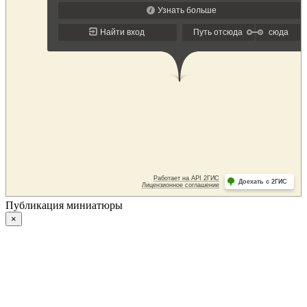
Публикация миниатюры
×