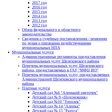
2017 год
2016 год
2015 год
2014 год
2013 год
2012 год
Обзор федерального и областного
законодательства
Сведения о судебных постановлениях / решениях
по делам о признании недействующими
муниципальных НПА
Муниципальные услуги
Административные регламенты предоставления
муниципальных услуг Шелеховского района
Перечень муниципальных услуг Шелеховского
района, предоставляемых в ГАУ "МФЦ ИО"
Перечень муниципальных услуг, предоставляемых
Администрацией Шелеховского муниципального
района
Платные услуги
Детский сад №6 "Аленький цветочек"
Детский сад № 9 «Подснежник»
Детский сад №10 "Тополек"
Детский сад № 14 "Аленка"
Детский сад № 15 "Радуга"