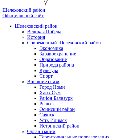
Шелеховский район
Официальный сайт
Шелеховский район
Великая Победа
История
Современный Шелеховский район
Экономика
Здравоохранение
Образование
Природа района
Культура
Спорт
Внешние связи
Город Номи
Ханх Сум
Район Баянзурх
Рыльск
Осинский район
Саянск
Усть-Илимск
Истринский район
Организации
Территориальные подразделения