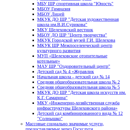
МБУ ШР спортивная школа "Юность"
МБОУ Гимназия
МБОУ Лицей
МКУК ДО ШР "Детская художественная
школа им.В.И.Сурикова"
МКУ Шелеховский вестник
МБОУ ДО ШР "Центр творчества"
МКУК Городской музей Г.И. Шелехова
МКУК ШР Межпоселенческий центр
культурного развития
МУП «Шелеховские отопительные
котельные»
МАУ ШР "Оздоровительный центр"
Детский сад № 4 «Журавлик
Начальная школа - детский сад № 14
Средняя общеобразовательная школа № 2
Средняя общеобразовательная школа № 5
МКУК ДО ШР "Детская школа искусств им.
К.Г. Самарина"
МКУ «Инженерно-хозяйственная служба
инфраструктуры Шелеховского района»
Детский сад комбинированного вида № 12
"Солнышко"
Массовые социально значимые услуги,
предоставляемые через Госуслуги