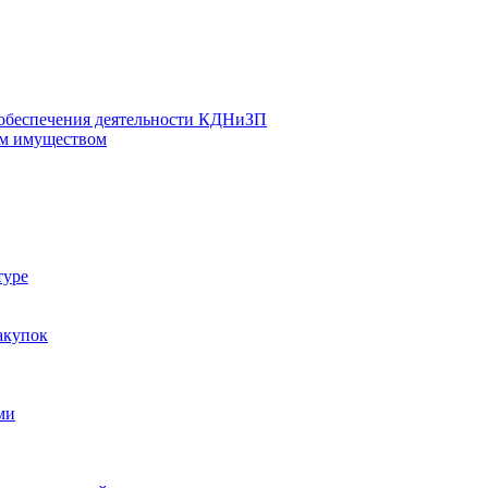
 обеспечения деятельности КДНиЗП
м имуществом
туре
акупок
ми