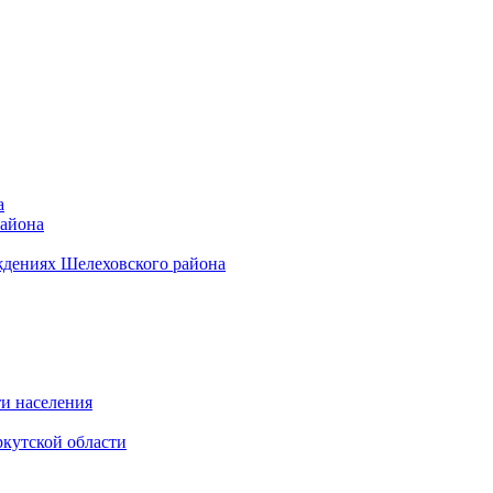
а
района
ждениях Шелеховского района
и населения
кутской области