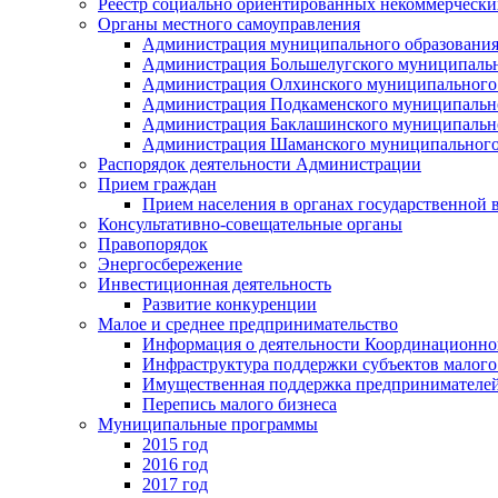
Реестр социально ориентированных некоммерчески
Органы местного самоуправления
Администрация муниципального образования
Администрация Большелугского муниципальн
Администрация Олхинского муниципального 
Администрация Подкаменского муниципально
Администрация Баклашинского муниципально
Администрация Шаманского муниципального
Распорядок деятельности Администрации
Прием граждан
Прием населения в органах государственной 
Консультативно-совещательные органы
Правопорядок
Энергосбережение
Инвестиционная деятельность
Развитие конкуренции
Малое и среднее предпринимательство
Информация о деятельности Координационног
Инфраструктура поддержки субъектов малого
Имущественная поддержка предпринимателей
Перепись малого бизнеса
Муниципальные программы
2015 год
2016 год
2017 год