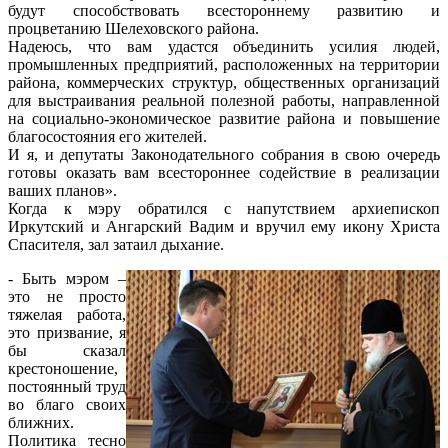
будут способствовать всестороннему развитию и
процветанию Шелеховского района.
Надеюсь, что вам удастся объединить усилия людей,
промышленных предприятий, расположенных на территории
района, коммерческих структур, общественных организаций
для выстраивания реальной полезной работы, направленной
на социально-экономическое развитие района и повышение
благосостояния его жителей.
И я, и депутаты Законодательного собрания в свою очередь
готовы оказать вам всестороннее содействие в реализации
ваших планов».
Когда к мэру обратился с напутствием архиепископ
Иркутский и Ангарский Вадим и вручил ему икону Христа
Спасителя, зал затаил дыхание.
- Быть мэром –
это не просто
тяжелая работа,
это призвание, я
бы сказал
крестоношение,
постоянный труд
во благо своих
ближних.
Политика тесно