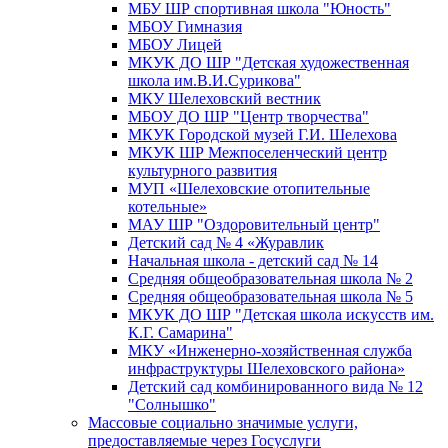
МБУ ШР спортивная школа "Юность"
МБОУ Гимназия
МБОУ Лицей
МКУК ДО ШР "Детская художественная
школа им.В.И.Сурикова"
МКУ Шелеховский вестник
МБОУ ДО ШР "Центр творчества"
МКУК Городской музей Г.И. Шелехова
МКУК ШР Межпоселенческий центр
культурного развития
МУП «Шелеховские отопительные
котельные»
МАУ ШР "Оздоровительный центр"
Детский сад № 4 «Журавлик
Начальная школа - детский сад № 14
Средняя общеобразовательная школа № 2
Средняя общеобразовательная школа № 5
МКУК ДО ШР "Детская школа искусств им.
К.Г. Самарина"
МКУ «Инженерно-хозяйственная служба
инфраструктуры Шелеховского района»
Детский сад комбинированного вида № 12
"Солнышко"
Массовые социально значимые услуги,
предоставляемые через Госуслуги