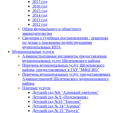
2017 год
2016 год
2015 год
2014 год
2013 год
2012 год
Обзор федерального и областного
законодательства
Сведения о судебных постановлениях / решениях
по делам о признании недействующими
муниципальных НПА
Муниципальные услуги
Административные регламенты предоставления
муниципальных услуг Шелеховского района
Перечень муниципальных услуг Шелеховского
района, предоставляемых в ГАУ "МФЦ ИО"
Перечень муниципальных услуг, предоставляемых
Администрацией Шелеховского муниципального
района
Платные услуги
Детский сад №6 "Аленький цветочек"
Детский сад № 9 «Подснежник»
Детский сад №10 "Тополек"
Детский сад № 14 "Аленка"
Детский сад № 15 "Радуга"