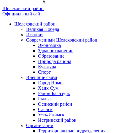
Шелеховский район
Официальный сайт
Шелеховский район
Великая Победа
История
Современный Шелеховский район
Экономика
Здравоохранение
Образование
Природа района
Культура
Спорт
Внешние связи
Город Номи
Ханх Сум
Район Баянзурх
Рыльск
Осинский район
Саянск
Усть-Илимск
Истринский район
Организации
Территориальные подразделения