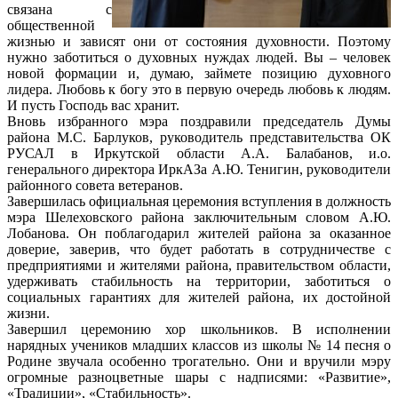
связана с
общественной
жизнью и зависят они от состояния духовности. Поэтому
нужно заботиться о духовных нуждах людей. Вы – человек
новой формации и, думаю, займете позицию духовного
лидера. Любовь к богу это в первую очередь любовь к людям.
И пусть Господь вас хранит.
Вновь избранного мэра поздравили председатель Думы
района М.С. Барлуков, руководитель представительства ОК
РУСАЛ в Иркутской области А.А. Балабанов, и.о.
генерального директора ИркАЗа А.Ю. Тенигин, руководители
районного совета ветеранов.
Завершилась официальная церемония вступления в должность
мэра Шелеховского района заключительным словом А.Ю.
Лобанова. Он поблагодарил жителей района за оказанное
доверие, заверив, что будет работать в сотрудничестве с
предприятиями и жителями района, правительством области,
удерживать стабильность на территории, заботиться о
социальных гарантиях для жителей района, их достойной
жизни.
Завершил церемонию хор школьников. В исполнении
нарядных учеников младших классов из школы № 14 песня о
Родине звучала особенно трогательно. Они и вручили мэру
огромные разноцветные шары с надписями: «Развитие»,
«Традиции», «Стабильность».