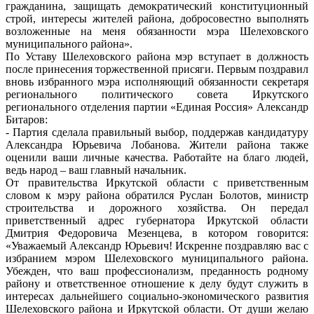
гражданина, защищать демократический конституционный
строй, интересы жителей района, добросовестно выполнять
возложенные на меня обязанности мэра Шелеховского
муниципального района».
По Уставу Шелеховского района мэр вступает в должность
после принесения торжественной присяги. Первым поздравил
вновь избранного мэра исполняющий обязанности секретаря
регионального политического совета Иркутского
регионального отделения партии «Единая Россия» Александр
Битаров:
- Партия сделала правильный выбор, поддержав кандидатуру
Александра Юрьевича Лобанова. Жители района также
оценили ваши личные качества. Работайте на благо людей,
ведь народ – ваш главный начальник.
От правительства Иркутской области с приветственным
словом к мэру района обратился Руслан Болотов, министр
строительства и дорожного хозяйства. Он передал
приветственный адрес губернатора Иркутской области
Дмитрия Федоровича Мезенцева, в котором говорится:
«Уважаемый Александр Юрьевич! Искренне поздравляю вас с
избранием мэром Шелеховского муниципального района.
Убежден, что ваш профессионализм, преданность родному
району и ответственное отношение к делу будут служить в
интересах дальнейшего социально-экономического развития
Шелеховского района и Иркутской области. От души желаю