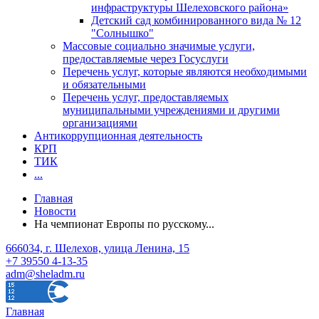
инфраструктуры Шелеховского района»
Детский сад комбинированного вида № 12
"Солнышко"
Массовые социально значимые услуги,
предоставляемые через Госуслуги
Перечень услуг, которые являются необходимыми
и обязательными
Перечень услуг, предоставляемых
муниципальными учреждениями и другими
организациями
Антикоррупционная деятельность
КРП
ТИК
...
Главная
Новости
На чемпионат Европы по русскому...
666034, г. Шелехов, улица Ленина, 15
+7 39550 4-13-35
adm@sheladm.ru
Главная