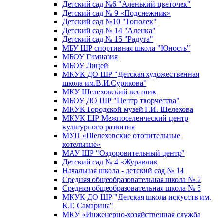
Детский сад №6 "Аленький цветочек"
Детский сад № 9 «Подснежник»
Детский сад №10 "Тополек"
Детский сад № 14 "Аленка"
Детский сад № 15 "Радуга"
МБУ ШР спортивная школа "Юность"
МБОУ Гимназия
МБОУ Лицей
МКУК ДО ШР "Детская художественная
школа им.В.И.Сурикова"
МКУ Шелеховский вестник
МБОУ ДО ШР "Центр творчества"
МКУК Городской музей Г.И. Шелехова
МКУК ШР Межпоселенческий центр
культурного развития
МУП «Шелеховские отопительные
котельные»
МАУ ШР "Оздоровительный центр"
Детский сад № 4 «Журавлик
Начальная школа - детский сад № 14
Средняя общеобразовательная школа № 2
Средняя общеобразовательная школа № 5
МКУК ДО ШР "Детская школа искусств им.
К.Г. Самарина"
МКУ «Инженерно-хозяйственная служба