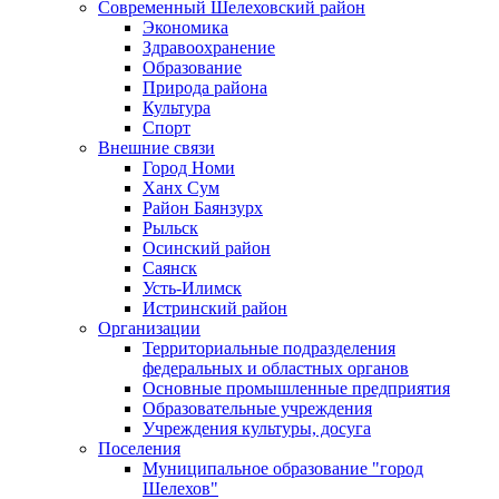
Современный Шелеховский район
Экономика
Здравоохранение
Образование
Природа района
Культура
Спорт
Внешние связи
Город Номи
Ханх Сум
Район Баянзурх
Рыльск
Осинский район
Саянск
Усть-Илимск
Истринский район
Организации
Территориальные подразделения
федеральных и областных органов
Основные промышленные предприятия
Образовательные учреждения
Учреждения культуры, досуга
Поселения
Муниципальное образование "город
Шелехов"