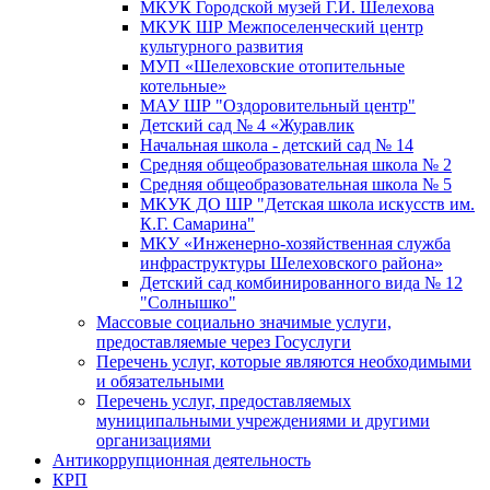
МКУК Городской музей Г.И. Шелехова
МКУК ШР Межпоселенческий центр
культурного развития
МУП «Шелеховские отопительные
котельные»
МАУ ШР "Оздоровительный центр"
Детский сад № 4 «Журавлик
Начальная школа - детский сад № 14
Средняя общеобразовательная школа № 2
Средняя общеобразовательная школа № 5
МКУК ДО ШР "Детская школа искусств им.
К.Г. Самарина"
МКУ «Инженерно-хозяйственная служба
инфраструктуры Шелеховского района»
Детский сад комбинированного вида № 12
"Солнышко"
Массовые социально значимые услуги,
предоставляемые через Госуслуги
Перечень услуг, которые являются необходимыми
и обязательными
Перечень услуг, предоставляемых
муниципальными учреждениями и другими
организациями
Антикоррупционная деятельность
КРП