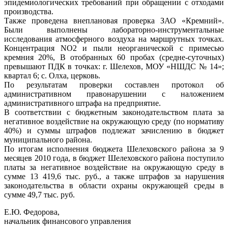
эпидемиологических требований при обращении с отходами
производства.
Также проведена внеплановая проверка ЗАО «Кремний».
Были выполнены лабораторно-инструментальные
исследования атмосферного воздуха на маршрутных точках.
Концентрация NO2 и пыли неорганической с примесью
кремния 20%, В отобранных 60 пробах (средне-суточных)
превышают ПДК в точках: г. Шелехов, МОУ «НШДС № 14»;
квартал 6; с. Олха, церковь.
По результатам проверки составлен протокол об
административном правонарушении с наложением
административного штрафа на предприятие.
В соответствии с бюджетным законодательством плата за
негативное воздействие на окружающую среду (по нормативу
40%) и суммы штрафов подлежат зачислению в бюджет
муниципального района.
По итогам исполнения бюджета Шелеховского района за 9
месяцев 2010 года, в бюджет Шелеховского района поступило
платы за негативное воздействие на окружающую среду в
сумме 13 419,6 тыс. руб., а также штрафов за нарушения
законодательства в области охраны окружающей среды в
сумме 49,7 тыс. руб.
Е.Ю. Федорова,
начальник финансового управления