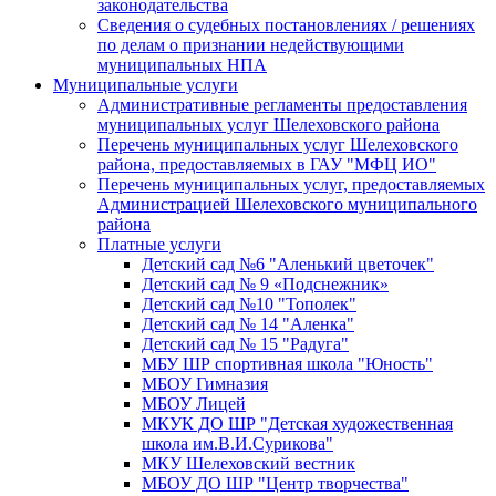
законодательства
Сведения о судебных постановлениях / решениях
по делам о признании недействующими
муниципальных НПА
Муниципальные услуги
Административные регламенты предоставления
муниципальных услуг Шелеховского района
Перечень муниципальных услуг Шелеховского
района, предоставляемых в ГАУ "МФЦ ИО"
Перечень муниципальных услуг, предоставляемых
Администрацией Шелеховского муниципального
района
Платные услуги
Детский сад №6 "Аленький цветочек"
Детский сад № 9 «Подснежник»
Детский сад №10 "Тополек"
Детский сад № 14 "Аленка"
Детский сад № 15 "Радуга"
МБУ ШР спортивная школа "Юность"
МБОУ Гимназия
МБОУ Лицей
МКУК ДО ШР "Детская художественная
школа им.В.И.Сурикова"
МКУ Шелеховский вестник
МБОУ ДО ШР "Центр творчества"