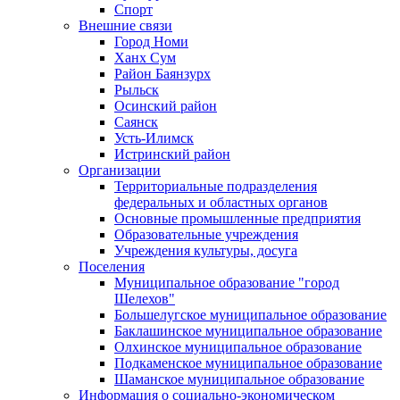
Спорт
Внешние связи
Город Номи
Ханх Сум
Район Баянзурх
Рыльск
Осинский район
Саянск
Усть-Илимск
Истринский район
Организации
Территориальные подразделения
федеральных и областных органов
Основные промышленные предприятия
Образовательные учреждения
Учреждения культуры, досуга
Поселения
Муниципальное образование "город
Шелехов"
Большелугское муниципальное образование
Баклашинское муниципальное образование
Олхинское муниципальное образование
Подкаменское муниципальное образование
Шаманское муниципальное образование
Информация о социально-экономическом