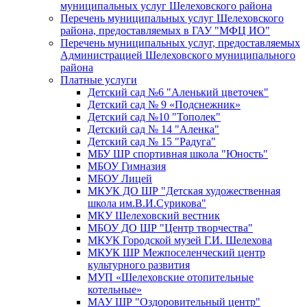
муниципальных услуг Шелеховского района
Перечень муниципальных услуг Шелеховского
района, предоставляемых в ГАУ "МФЦ ИО"
Перечень муниципальных услуг, предоставляемых
Администрацией Шелеховского муниципального
района
Платные услуги
Детский сад №6 "Аленький цветочек"
Детский сад № 9 «Подснежник»
Детский сад №10 "Тополек"
Детский сад № 14 "Аленка"
Детский сад № 15 "Радуга"
МБУ ШР спортивная школа "Юность"
МБОУ Гимназия
МБОУ Лицей
МКУК ДО ШР "Детская художественная
школа им.В.И.Сурикова"
МКУ Шелеховский вестник
МБОУ ДО ШР "Центр творчества"
МКУК Городской музей Г.И. Шелехова
МКУК ШР Межпоселенческий центр
культурного развития
МУП «Шелеховские отопительные
котельные»
МАУ ШР "Оздоровительный центр"