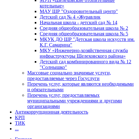
МУП «Шелеховские отопительные
котельные»
МАУ ШР "Оздоровительный центр"
Детский сад № 4 «Журавлик
Начальная школа - детский сад № 14
Средняя общеобразовательная школа № 2
Средняя общеобразовательная школа № 5
МКУК ДО ШР "Детская школа искусств им.
К.Г. Самарина"
МКУ «Инженерно-хозяйственная служба
инфраструктуры Шелеховского района»
Детский сад комбинированного вида № 12
"Солнышко"
Массовые социально значимые услуги,
предоставляемые через Госуслуги
Перечень услуг, которые являются необходимыми
и обязательными
Перечень услуг, предоставляемых
муниципальными учреждениями и другими
организациями
Антикоррупционная деятельность
КРП
ТИК
...