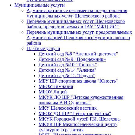
Муниципальные услуги
Административные регламенты предоставления
муниципальных услуг Шелеховского района
Перечень муниципальных услуг Шелеховского
района, предоставляемых в ГАУ "МФЦ ИО"
Перечень муниципальных услуг, предоставляемых
Администрацией Шелеховского муниципального
района
Платные услуги
Детский сад №6 "Аленький цветочек"
Детский сад № 9 «Подснежник»
Детский сад №10 "Тополек"
Детский сад № 14 "Аленка"
Детский сад № 15 "Радуга"
МБУ ШР спортивная школа "Юность"
МБОУ Гимназия
МБОУ Лицей
МКУК ДО ШР "Детская художественная
школа им.В.И.Сурикова"
МКУ Шелеховский вестник
МБОУ ДО ШР "Центр творчества"
МКУК Городской музей Г.И. Шелехова
МКУК ШР Межпоселенческий центр
культурного развития