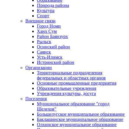
Образование
Природа района
Культура
Спорт
Внешние связи
Город Номи
Ханх Сум
Район Баянзурх
Рыльск
Осинский район
Саянск
Усть-Илимск
Истринский район
Организации
Территориальные подразделения
федеральных и областных органов
Основные промышленные предприятия
Образовательные учреждения
Учреждения культуры, досуга
Поселения
Муниципальное образование "город
Шелехов"
Большелугское муниципальное образование
Баклашинское муниципальное образование
Олхинское муниципальное образование