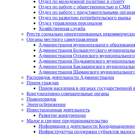
Отдел по молодежной политике и спорту
Отдел по работе с общественностью и СМИ
Отдел по работе с представительными органа
Отдел по развитию потребительского рынка
Отдел управления персоналом
Хозяйственная служба
Реестр социально ориентированных некоммерчески
Органы местного самоуправления
Администрация муниципального образования
Администрация Большелугского муниципальн
Администрация Олхинского муниципального 
Администрация Подкаменского муниципально
Администрация Баклашинского муниципально
Администрация Шаманского муниципального
Распорядок деятельности Администрации
Прием граждан
Прием населения в органах государственной 
Консультативно-совещательные органы
Правопорядок
Энергосбережение
Инвестиционная деятельность
Развитие конкуренции
Малое и среднее предпринимательство
Информация о деятельности Координационног
Инфраструктура поддержки субъектов малого