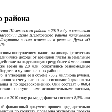
о района
ета Шелеховского района в 2010 году и составили
заседании Думы Шелеховского района начальником
. Депутаты внесли изменения в решение Думы «О
6%.
зросшим поступлением налога на доходы физических
еличились доходы от арендной платы за земельные
воздействие на окружающую среду, более 4 миллионов
же время на 2,8 млн. сократились безвозмездные
й бюджетам муниципальных районов.
б. и утвердили ее в объеме 756,2 миллиона рублей.
лионов за счет увеличения ассигнований для оплаты
ания и по здравоохранению. Они составят 6 060,4
ветствии с поступившими исполнительными листами,
она в 2010 году размер дефицита составит 8,5% или
ный финансовый документ прошел предварительно
миссии по бюджету, проведена экспертиза проекта