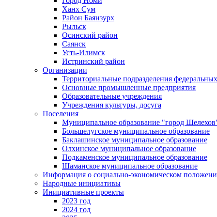
Город Номи
Ханх Сум
Район Баянзурх
Рыльск
Осинский район
Саянск
Усть-Илимск
Истринский район
Организации
Территориальные подразделения федеральных
Основные промышленные предприятия
Образовательные учреждения
Учреждения культуры, досуга
Поселения
Муниципальное образование "город Шелехов
Большелугское муниципальное образование
Баклашинское муниципальное образование
Олхинское муниципальное образование
Подкаменское муниципальное образование
Шаманское муниципальное образование
Информация о социально-экономическом положен
Народные инициативы
Инициативные проекты
2023 год
2024 год