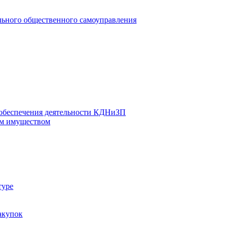
льного общественного самоуправления
 обеспечения деятельности КДНиЗП
м имуществом
туре
акупок