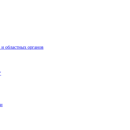
 и областных органов
"
ии