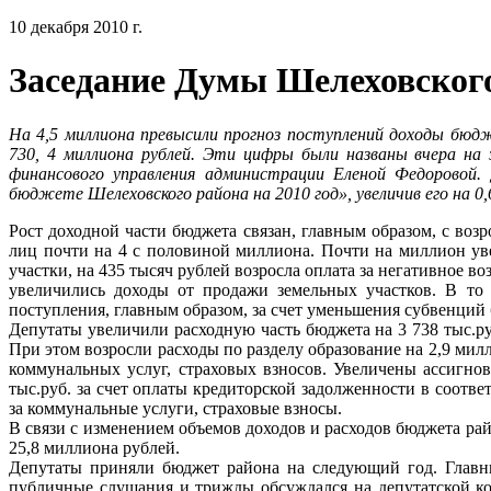
10 декабря 2010 г.
Заседание Думы Шелеховског
На 4,5 миллиона превысили прогноз поступлений доходы бюдж
730, 4 миллиона рублей. Эти цифры были названы вчера на 
финансового управления администрации Еленой Федоровой
бюджете Шелеховского района на 2010 год», увеличив его на 0,
Рост доходной части бюджета связан, главным образом, с во
лиц почти на 4 с половиной миллиона. Почти на миллион ув
участки, на 435 тысяч рублей возросла оплата за негативное 
увеличились доходы от продажи земельных участков. В то 
поступления, главным образом, за счет уменьшения субвенци
Депутаты увеличили расходную часть бюджета на 3 738 тыс.ру
При этом возросли расходы по разделу образование на 2,9 мил
коммунальных услуг, страховых взносов. Увеличены ассигнов
тыс.руб. за счет оплаты кредиторской задолженности в соот
за коммунальные услуги, страховые взносы.
В связи с изменением объемов доходов и расходов бюджета рай
25,8 миллиона рублей.
Депутаты приняли бюджет района на следующий год. Глав
публичные слушания и трижды обсуждался на депутатской ко