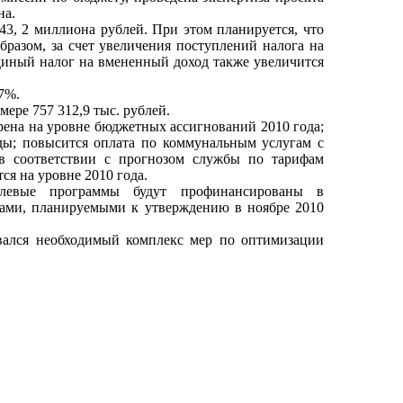
на.
43, 2 миллиона рублей. При этом планируется, что
бразом, за счет увеличения поступлений налога на
диный налог на вмененный доход также увеличится
7%.
ере 757 312,9 тыс. рублей.
ена на уровне бюджетных ассигнований 2010 года;
ды; повысится оплата по коммунальным услугам с
в соответствии с прогнозом службы по тарифам
ся на уровне 2010 года.
елевые программы будут профинансированы в
тами, планируемыми к утверждению в ноябре 2010
вался необходимый комплекс мер по оптимизации