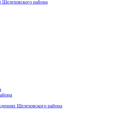
 Шелеховского района
а
района
ждениях Шелеховского района