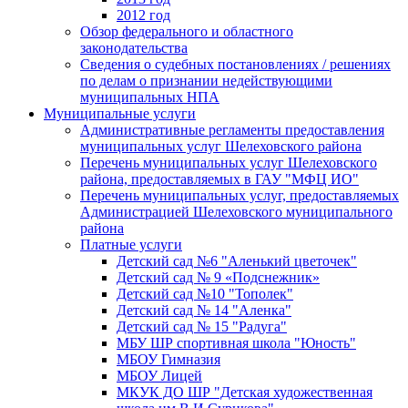
2012 год
Обзор федерального и областного
законодательства
Сведения о судебных постановлениях / решениях
по делам о признании недействующими
муниципальных НПА
Муниципальные услуги
Административные регламенты предоставления
муниципальных услуг Шелеховского района
Перечень муниципальных услуг Шелеховского
района, предоставляемых в ГАУ "МФЦ ИО"
Перечень муниципальных услуг, предоставляемых
Администрацией Шелеховского муниципального
района
Платные услуги
Детский сад №6 "Аленький цветочек"
Детский сад № 9 «Подснежник»
Детский сад №10 "Тополек"
Детский сад № 14 "Аленка"
Детский сад № 15 "Радуга"
МБУ ШР спортивная школа "Юность"
МБОУ Гимназия
МБОУ Лицей
МКУК ДО ШР "Детская художественная