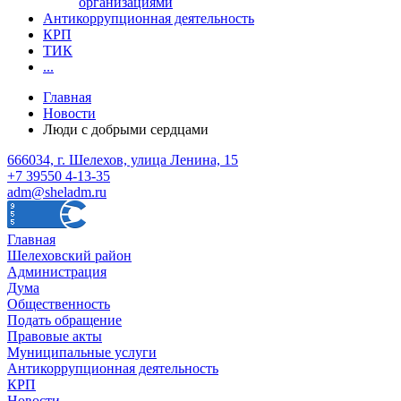
организациями
Антикоррупционная деятельность
КРП
ТИК
...
Главная
Новости
Люди с добрыми сердцами
666034, г. Шелехов, улица Ленина, 15
+7 39550 4-13-35
adm@sheladm.ru
Главная
Шелеховский район
Администрация
Дума
Общественность
Подать обращение
Правовые акты
Муниципальные услуги
Антикоррупционная деятельность
КРП
Новости