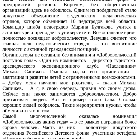
предприятий региона. Впрочем, без общественных
организаций здесь не обошлось. Одним из победителей стало
иркутское объединение студенческих педагогических
отрядов, которое объединяет 16 педотрядов всей области.
Командир штаба педотрядов Марина Булгакова учится в
аспирантуре и преподает в университете. Все остальное время
полностью посвящает добровольчеству. Девушка считает, что
главная цель педагогических отрядов – это воспитание
личности с активной гражданской позицией.
Организаторы не оставили без внимания и «Добровольческий
поступок года». Один из номинантов – директор туристско-
краеведческого экспедиционного клуба «Наследники»
Михаил Сапижев. Главная задача его организации –
адаптация и развитие детей с ограниченными возможностями.
– Добру меня научили мои родители, – сказал Михаил
Сапижев. – А я, в свою очередь, привил это своим детям.
Сейчас они также занимаются добровольчеством. Добро
притягивает людей. Вот и пример этого бала. Столько
хороших людей собралось. Такие мероприятия нужны, чтобы
обмениваться опытом.
Самой многочисленной оказалась номинация
«Добровольческая акция года» – в ее рамках наградили более
сорока человек. Часть из них – волонтеры иркутского
отделения Российского Детского фонда, участники эстафеты
«Помоги ребенку, и ты спасешь мир!».