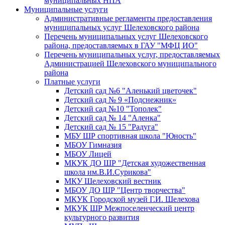
муниципальных НПА
Муниципальные услуги
Административные регламенты предоставления
муниципальных услуг Шелеховского района
Перечень муниципальных услуг Шелеховского
района, предоставляемых в ГАУ "МФЦ ИО"
Перечень муниципальных услуг, предоставляемых
Администрацией Шелеховского муниципального
района
Платные услуги
Детский сад №6 "Аленький цветочек"
Детский сад № 9 «Подснежник»
Детский сад №10 "Тополек"
Детский сад № 14 "Аленка"
Детский сад № 15 "Радуга"
МБУ ШР спортивная школа "Юность"
МБОУ Гимназия
МБОУ Лицей
МКУК ДО ШР "Детская художественная
школа им.В.И.Сурикова"
МКУ Шелеховский вестник
МБОУ ДО ШР "Центр творчества"
МКУК Городской музей Г.И. Шелехова
МКУК ШР Межпоселенческий центр
культурного развития