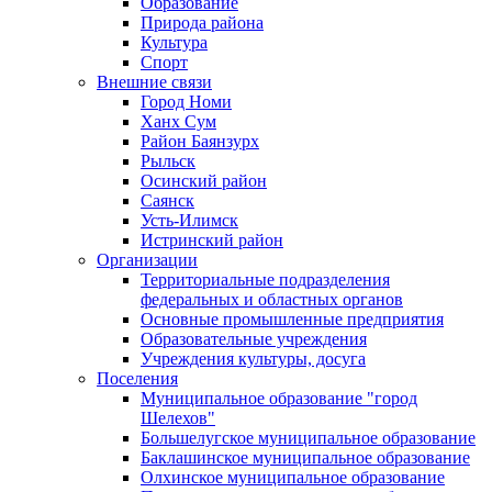
Образование
Природа района
Культура
Спорт
Внешние связи
Город Номи
Ханх Сум
Район Баянзурх
Рыльск
Осинский район
Саянск
Усть-Илимск
Истринский район
Организации
Территориальные подразделения
федеральных и областных органов
Основные промышленные предприятия
Образовательные учреждения
Учреждения культуры, досуга
Поселения
Муниципальное образование "город
Шелехов"
Большелугское муниципальное образование
Баклашинское муниципальное образование
Олхинское муниципальное образование