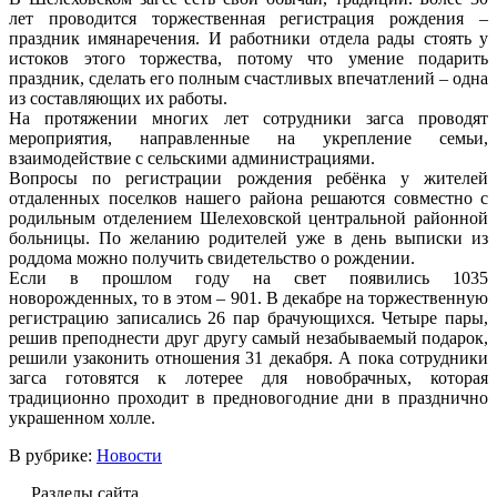
лет проводится торжественная регистрация рождения –
праздник имянаречения. И работники отдела рады стоять у
истоков этого торжества, потому что умение подарить
праздник, сделать его полным счастливых впечатлений – одна
из составляющих их работы.
На протяжении многих лет сотрудники загса проводят
мероприятия, направленные на укрепление семьи,
взаимодействие с сельскими администрациями.
Вопросы по регистрации рождения ребёнка у жителей
отдаленных поселков нашего района решаются совместно с
родильным отделением Шелеховской центральной районной
больницы. По желанию родителей уже в день выписки из
роддома можно получить свидетельство о рождении.
Если в прошлом году на свет появились 1035
новорожденных, то в этом – 901. В декабре на торжественную
регистрацию записались 26 пар брачующихся. Четыре пары,
решив преподнести друг другу самый незабываемый подарок,
решили узаконить отношения 31 декабря. А пока сотрудники
загса готовятся к лотерее для новобрачных, которая
традиционно проходит в предновогодние дни в празднично
украшенном холле.
В рубрике:
Новости
Разделы сайта