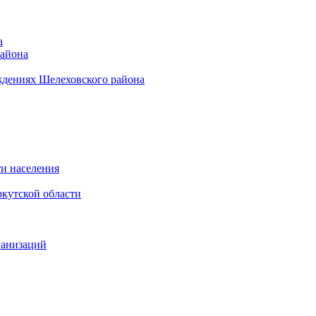
а
района
ждениях Шелеховского района
и населения
кутской области
ганизаций