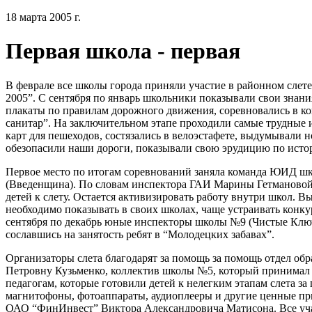
18 марта 2005 г.
Первая школа - первая
В феврале все школы города приняли участие в районном слет
2005”. С сентября по январь школьники показывали свои знани
плакаты по правилам дорожного движения, соревновались в 
санитар”. На заключительном этапе проходили самые трудные 
карт для пешеходов, состязались в велоэстафете, выдумывали 
обезопасили наши дороги, показывали свою эрудицию по исто
Первое место по итогам соревнований заняла команда ЮИД шк
(Введенщина). По словам инспектора ГАИ Марины Гетмановой,
детей к слету. Остается активизировать работу внутри школ. 
необходимо показывать в своих школах, чаще устраивать конкур
сентября по декабрь юные инспекторы школы №9 (Чистые Ключи
сославшись на занятость ребят в “Молодецких забавах”.
Организаторы слета благодарят за помощь за помощь отдел обр
Петровну Кузьменко, коллектив школы №5, который принимал 
педагогам, которые готовили детей к нелегким этапам слета за
магнитофоны, фотоаппараты, аудиоплееры и другие ценные пр
ОАО “ФинИнвест” Виктора Александровича Матисона. Все уча