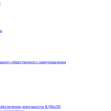
"
ии
льного общественного самоуправления
 обеспечения деятельности КДНиЗП