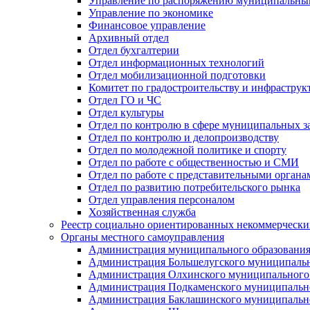
Управление по распоряжению муниципальны
Управление по экономике
Финансовое управление
Архивный отдел
Отдел бухгалтерии
Отдел информационных технологий
Отдел мобилизационной подготовки
Комитет по градостроительству и инфраструк
Отдел ГО и ЧС
Отдел культуры
Отдел по контролю в сфере муниципальных з
Отдел по контролю и делопроизводству
Отдел по молодежной политике и спорту
Отдел по работе с общественностью и СМИ
Отдел по работе с представительными органа
Отдел по развитию потребительского рынка
Отдел управления персоналом
Хозяйственная служба
Реестр социально ориентированных некоммерчески
Органы местного самоуправления
Администрация муниципального образования
Администрация Большелугского муниципальн
Администрация Олхинского муниципального 
Администрация Подкаменского муниципально
Администрация Баклашинского муниципально