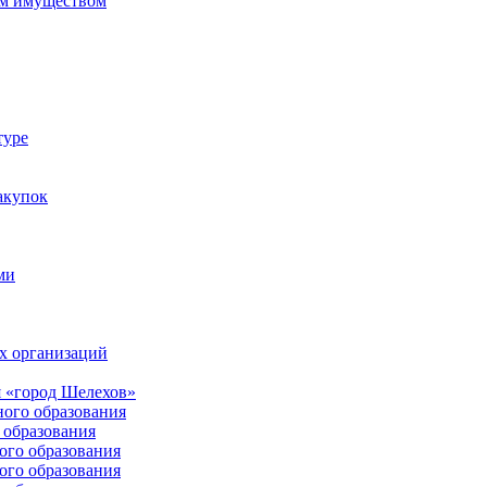
м имуществом
туре
акупок
ми
х организаций
 «город Шелехов»
ого образования
образования
го образования
го образования