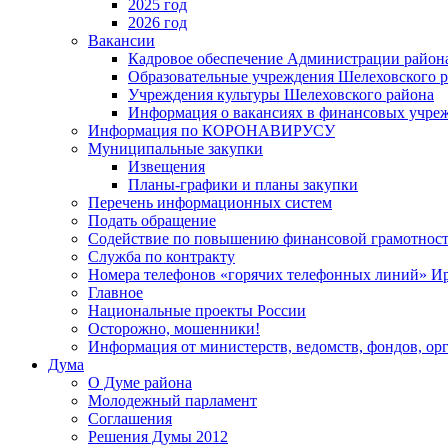
2025 год
2026 год
Вакансии
Кадровое обеспечение Администрации район
Образовательные учреждения Шелеховского 
Учреждения культуры Шелеховского района
Информация о вакансиях в финансовых учре
Информация по КОРОНАВИРУСУ
Муниципальные закупки
Извещения
Планы-графики и планы закупки
Перечень информационных систем
Подать обращение
Содействие по повышению финансовой грамотност
Служба по контракту
Номера телефонов «горячих телефонных линий» Ир
Главное
Национальные проекты России
Осторожно, мошенники!
Информация от министерств, ведомств, фондов, ор
Дума
О Думе района
Молодежный парламент
Соглашения
Решения Думы 2012