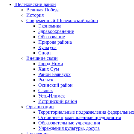
Шелеховский район
Великая Победа
История
Современный Шелеховский район
Экономика
Здравоохранение
Образование
Природа района
Культура
Спорт
Внешние связи
Город Номи
Ханх Сум
Район Баянзурх
Рыльск
Осинский район
Саянск
Усть-Илимск
Истринский район
Организации
Территориальные подразделения федеральных
Основные промышленные предприятия
Образовательные учреждения
Учреждения культуры, досуга
Поселения