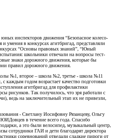
е юных инспекторов движения “Безопасное колесо-
я и умения в конкурсах агитбригад, представляли
конкурсах “Основы правовых знаний”, “Юный
испытания: школьники отвечали на вопросы тест-
новые знаки дорожного движения, которые бы
рии правил дорожного движения.
олы №1, второе – школа №2, третье - школа №11
 с каждым годом возрастает качество подготовки
Выступления агитбригад для профилактики
сы рисунков. Так получилось, что зря работали с
), ведь на заключительный этап их не привезли,
азования - Светлану Иосифовну Рязанцеву, Ольгу
ЮИДовцев в течение всего года. Спасибо
 подарки, а это были велосипед, музыкальный центр,
изы сотрудники ГАИ и дети благодарят директора
стники соревнований отведали сладкие пироги от