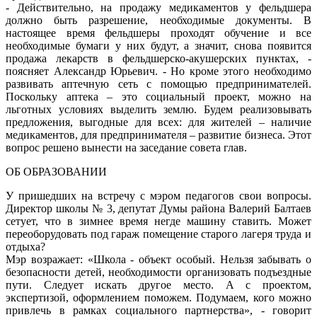
- Действительно, на продажу медикаментов у фельдшера
должно быть разрешение, необходимые документы. В
настоящее время фельдшеры проходят обучение и все
необходимые бумаги у них будут, а значит, снова появится
продажа лекарств в фельдшерско-акушерских пунктах, -
поясняет Александр Юрьевич. - Но кроме этого необходимо
развивать аптечную сеть с помощью предпринимателей.
Поскольку аптека – это социальный проект, можно на
льготных условиях выделить землю. Будем реализовывать
предложения, выгодные для всех: для жителей – наличие
медикаментов, для предпринимателя – развитие бизнеса. Этот
вопрос решено вынести на заседание совета глав.
ОБ ОБРАЗОВАНИИ
У пришедших на встречу с мэром педагогов свои вопросы.
Директор школы № 3, депутат Думы района Валерий Балтаев
сетует, что в зимнее время негде машину ставить. Может
переоборудовать под гараж помещение старого лагеря труда и
отдыха?
Мэр возражает: «Школа - объект особый. Нельзя забывать о
безопасности детей, необходимости организовать подъездные
пути. Следует искать другое место. А с проектом,
экспертизой, оформлением поможем. Подумаем, кого можно
привлечь в рамках социального партнерства», - говорит