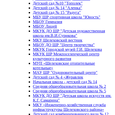
Детский сад №10 "Тополек"
Детский сад № 14 "Аленка"
Детский сад № 15 "Радуга"
МБУ ШР спортивная школа "Юность"
МБОУ Гимназия
МБОУ Лицей
МКУК ДО ШР "Детская художественная
школа им.В.И.Сурикова"
МКУ Шелеховский вестник
МБОУ ДО ШР "Центр творчества"
МКУК Городской музей Г.И. Шелехова
МКУК ШР Межпоселенческий центр
культурного развития
МУП «Шелеховские отопительные
котельные»
МАУ ШР "Оздоровительный центр"
Детский сад № 4 «Журавлик
Начальная школа - детский сад № 14
Средняя общеобразовательная школа № 2
Средняя общеобразовательная школа № 5
МКУК ДО ШР "Детская школа искусств им.
К.Г. Самарина"
МКУ «Инженерно-хозяйственная служба
инфраструктуры Шелеховского района»
Детский сад комбинированного вида № 12