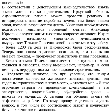
поселения?»
В соответствии с действующим законодательством изъять
земли может только правительство Иркутской области.
Администрация района может провести ревизию и
инициировать изъятие подобных земель, тем более вышел
закон, который разрешает это делать. Учитывая необходимость
подготовки генпланов поселений, считает Александр
Юрьевич, следует заниматься этим вопросом активнее. И дает
поручение начальнику управления муниципальным
имуществом Татьяне Спасенниковой включиться в эту работу.
- Более 1200 га леса за Пионерском были раскорчеваны.
Теперь они снова зарастают осинником, там постоянно
бывают пожары, – продолжает заместитель главы поселения.
– Если это земли Шелеховского лесхоза, так пусть к ним по-
хозяйски и относятся, сосну выращивают, например. А если
нет, пусть передадут под дачное и садовое строительство.
- Предложение неплохое, но при условии, что найдем
достаточное количество желающих заняться дачным или
садовым строительством в этих местах, - отвечает мэр. - Иначе
огромные затраты на проведение коммуникаций: а это
электричество, водоснабжение, обустройство дороги –
никогда не окупятся. А сегодня мы обязаны думать об
эффективной работе. Поэтому прошу тщательно изучить
вопрос, в том числе по соотношению затрат и количеству
будущих дачников и садоводов.