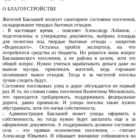
О БЛАГОУСТРОЙСТВЕ
Жителей Баклашей волнует санитарное состояние поселения,
складирование твердых бытовых отходов.
- В настоящее время, - поясняет Александр Лобанов, -
подготовлены и утверждены документы, выбрана площадь
для полигона под твердые бытовые отходы – напротив
«Веденского». Осталось пройти экспертизу, на что
потребуются средства из бюджета. Но решится лишь вопрос
Баклашинского поселения, а не района в целом, хотя это
общий вопрос. Нужно учиться зарабатывать деньги даже на
вывозе мусора, привлекать жителей, ведь горожане
оплачивают вывоз отходов. Тогда и за чистотой поселка
лучше следить будут.
Состояние поселковых улиц и дорог обсуждается не первый
раз. И то, по словам главы поселения Валентины Московских,
что приходится грейдировать, поддерживать федеральные
дороги, давно привыкли. И улицы поселка также нужно
обустраивать, хотя это ничья собственность.
- Администрация Баклашей может улицы оформить в
собственность, но тогда нужно будет заплатить еще и за
оформление документов. А поддерживать должное состояние
села – это прямые полномочия поселения, – считает
Александр Юрьевич. И обращает внимание собравшихся на