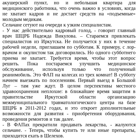
акушерский пункт, но и небольшая квартира для
медицинского работника, что очень важно в условиях, когда
не хватает кадров и не достает средств на «подъемные»
молодым медикам.
Сельчане сетуют на очереди к узким специалистам.
- У нас действительно кадровый голод, - говорит главный
врач ШЦРБ Надежда Викулова. – Стараемся привлекать
специалистов из Иркутска. Не получается у них в течение
рабочей недели, приглашаем по субботам. К примеру, с лор-
врачом и окулистом так договорились. Но одного субботнего
приема не хватает. Требуется время, чтобы этот вопрос
решить. Пока постараемся улучшить медицинское
обслуживание, используя только что полученный
реанимобиль. Это ФАП на колесах из трех комнат! В субботу
начнем выезжать по поселениям. Первый выезд в Большой
Луг – там уже ждут. В целом перспективы местного
здравоохранения неплохие: в ближайшее время защитим в
правительстве Иркутской области организацию
межмуниципального травматологического центра на базе
ШЦРБ в 2011-2012 годах, и это откроет дополнительные
возможности для развития - приобретения оборудования,
проведения ремонтов и так далее.
- В ФАПах прекратили продавать лекарства, - жалуются
сельчане. - Теперь, чтобы купить те или иные препараты,
приходится ехать в Шелехов.