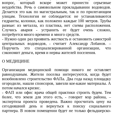
вопрос, который вскоре может принести серьезные
неудобства. Речь о самовольном прокладывании водоводов.
Делается это как по магистральным, так и по прилегающим
улицам. Технология не соблюдается: не устанавливаются
гидранты, колонки, как положено каждые 100 метров. Трубы
разные: из металла, из пластика, нет схемы расположения.
Случись авария - устранить ее будет очень сложно,
потребуется много времени и много средств.
- Нужно один раз проявить жесткость и остановить самострой
центральных водоводов, - считает Александр Лобанов. –
Поручить это специализированной организации, что
сэкономит деньги, время и нервы жителей поселения.
О МЕДИЦИНЕ
Организация медицинской помощи никого не оставляет
равнодушным. Жители поселка интересуются, когда будет
возобновлено строительство ФАПа. Два года назад площадку
огородили, нашли спонсоров, завезли кое-какие материалы. А
потом начался кризис.
- ФАП или офис врача общей практики строить будем. Тем
более, что земля для этого есть, - говорит мэр района, –
экспертиза проекта проведена. Важно просчитать цену на
сегодняшний день и вернуться к поиску социального
партнера. В новом помещении будет не только фельдшерско-