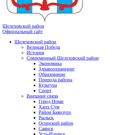
Шелеховский район
Официальный сайт
Шелеховский район
Великая Победа
История
Современный Шелеховский район
Экономика
Здравоохранение
Образование
Природа района
Культура
Спорт
Внешние связи
Город Номи
Ханх Сум
Район Баянзурх
Рыльск
Осинский район
Саянск
Усть-Илимск