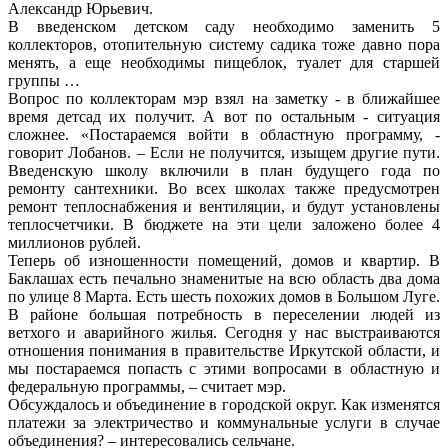
Александр Юрьевич.
В введенском детском саду необходимо заменить 5
коллекторов, отопительную систему садика тоже давно пора
менять, а еще необходимы пищеблок, туалет для старшей
группы …
Вопрос по коллекторам мэр взял на заметку - в ближайшее
время детсад их получит. А вот по остальным - ситуация
сложнее. «Постараемся войти в областную программу, -
говорит Лобанов. – Если не получится, изыщем другие пути.
Введенскую школу включили в план будущего года по
ремонту сантехники. Во всех школах также предусмотрен
ремонт теплоснабжения и вентиляции, и будут установлены
теплосчетчики. В бюджете на эти цели заложено более 4
миллионов рублей.
Теперь об изношенности помещений, домов и квартир. В
Баклашах есть печально знаменитые на всю область два дома
по улице 8 Марта. Есть шесть похожих домов в Большом Луге.
В районе большая потребность в переселении людей из
ветхого и аварийного жилья. Сегодня у нас выстраиваются
отношения понимания в правительстве Иркутской области, и
мы постараемся попасть с этими вопросами в областную и
федеральную программы, – считает мэр.
Обсуждалось и объединение в городской округ. Как изменятся
платежи за электричество и коммунальные услуги в случае
объединения? – интересовались сельчане.