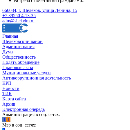
Встреча с почётными гражданами...
666034, г. Шелехов, улица Ленина, 15
+7 39550 4-13-35
adm@sheladm.ru
Главная
Шелеховский район
Администрация
Дума
Общественность
Подать обращение
Правовые акты
Муниципальные услуги
Антикоррупционная деятельность
КРП
Новости
ТИК
Карта сайта
Архив
Электронная очередь
Администрация в соц. сетях:
Мэр в соц. сетях: