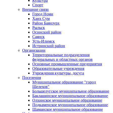
Культура
Спорт
Внешние связи
Город Номи
Ханх Сум
Район Баянзурх
Рыльск
Осинский район
Саянск
Усть-Илимск
Истринский район
Организации
Территориальные подразделения
федеральных и областных органов
Основные промышленные предприятия
Образовательные учреждения
Учреждения культуры, досуга
Поселения
Муниципальное образование "город
Шелехов"
Большелугское муниципальное образование
Баклашинское муниципальное образование
Олхинское муниципальное образование
Подкаменское муниципальное образование
Шаманское муниципальное образование