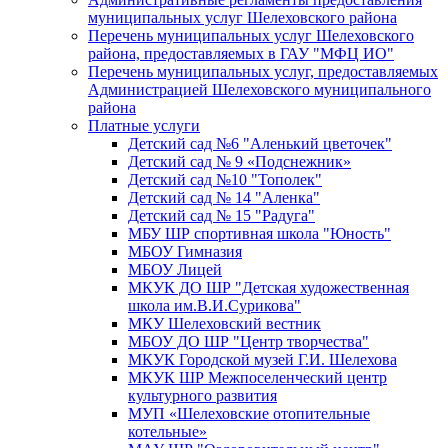
муниципальных услуг Шелеховского района
Перечень муниципальных услуг Шелеховского
района, предоставляемых в ГАУ "МФЦ ИО"
Перечень муниципальных услуг, предоставляемых
Администрацией Шелеховского муниципального
района
Платные услуги
Детский сад №6 "Аленький цветочек"
Детский сад № 9 «Подснежник»
Детский сад №10 "Тополек"
Детский сад № 14 "Аленка"
Детский сад № 15 "Радуга"
МБУ ШР спортивная школа "Юность"
МБОУ Гимназия
МБОУ Лицей
МКУК ДО ШР "Детская художественная
школа им.В.И.Сурикова"
МКУ Шелеховский вестник
МБОУ ДО ШР "Центр творчества"
МКУК Городской музей Г.И. Шелехова
МКУК ШР Межпоселенческий центр
культурного развития
МУП «Шелеховские отопительные
котельные»