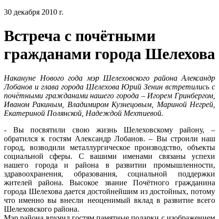
30 декабря 2010 г.
Встреча с почётными
гражданами города Шелехова
Накануне Нового года мэр Шелеховского района Александр
Лобанов и глава города Шелехова Юрий Зенин встретились с
почётными гражданами нашего города – Игорем Гринбергом,
Иваном Ракиным, Владимиром Кузнецовым, Мариной Негрей,
Екатериной Полянской, Надеждой Мехтиевой.
- Вы посвятили свою жизнь Шелеховскому району, –
обратился к гостям Александр Лобанов. – Вы строили наш
город, возводили металлургическое производство, объекты
социальной сферы. С вашими именами связаны успехи
нашего города и района в развитии промышленности,
здравоохранения, образования, социальной поддержки
жителей района. Высокое звание Почётного гражданина
города Шелехова дается достойнейшим из достойных, потому
что именно вы внесли неоценимый вклад в развитие всего
Шелеховского района.
Мэр района вручил гостям памятные подарки с изображением