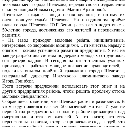
знаковых мест города Шелехова, передал слова поздравления
с наступающим Новым годом от Маины Архиповой.
Почетные граждане – люди неравнодушные, и потому их
очень волнует судьба Шелехова. На праздничном приёме
глава города Шелехова Ю.Г. Зенин рассказал о подготовке к
50-летию города, достижениях его жителей и перспективах
развития.
- На завод приходят молодые ребята, инициативные,
интересные, со здоровыми амбициями. Эти качества, наряду с
опытом – основа успешного развития предприятия. У нас на
заводе разработана система поддержки молодых сотрудников,
есть резерв кадров. И сегодня на ответственных участках
производства работает молодое поколение руководителей, –
поделился опытом почётный гражданин города Шелехова,
генеральный директор Иркутского алюминиевого завода
Игорь Гринберг.
Гости встречи предложили использовать этот опыт и на
других предприятиях района, чтобы решить проблему оттока
молодых специалистов.
Собравшиеся отметили, что Шелехов растет и развивается. В
этом году появился на свет 50-тысячный житель. И уже не
первый год рождаемость в городе и районе привалирует над
смертностью и оттоком жителей. А это значит, что есть
перспективы развития, которые привлекают сюда людей, что
планы дальнейшей жизни многие связывают именно с