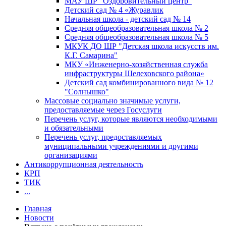
МАУ ШР "Оздоровительный центр"
Детский сад № 4 «Журавлик
Начальная школа - детский сад № 14
Средняя общеобразовательная школа № 2
Средняя общеобразовательная школа № 5
МКУК ДО ШР "Детская школа искусств им.
К.Г. Самарина"
МКУ «Инженерно-хозяйственная служба
инфраструктуры Шелеховского района»
Детский сад комбинированного вида № 12
"Солнышко"
Массовые социально значимые услуги,
предоставляемые через Госуслуги
Перечень услуг, которые являются необходимыми
и обязательными
Перечень услуг, предоставляемых
муниципальными учреждениями и другими
организациями
Антикоррупционная деятельность
КРП
ТИК
...
Главная
Новости