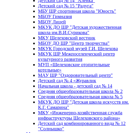
Детский сад № 14 "Аленка"
Детский сад № 15 "Радуга"
МБУ ШР спортивная школа "Юность"
МБОУ Гимназия
МБОУ Лицей
МКУК ДО ШР "Детская художественная
школа им.В.И.Сурикова"
МКУ Шелеховский вестник
МБОУ ДО ШР "Центр творчества"
МКУК Городской музей Г.И. Шелехова
МКУК ШР Межпоселенческий центр
культурного развития
МУП «Шелеховские отопительные
котельные»
МАУ ШР "Оздоровительный центр"
Детский сад № 4 «Журавлик
Начальная школа - детский сад № 14
Средняя общеобразовательная школа № 2
Средняя общеобразовательная школа № 5
МКУК ДО ШР "Детская школа искусств им.
К.Г. Самарина"
МКУ «Инженерно-хозяйственная служба
инфраструктуры Шелеховского района»
Детский сад комбинированного вида № 12
"Солнышко"