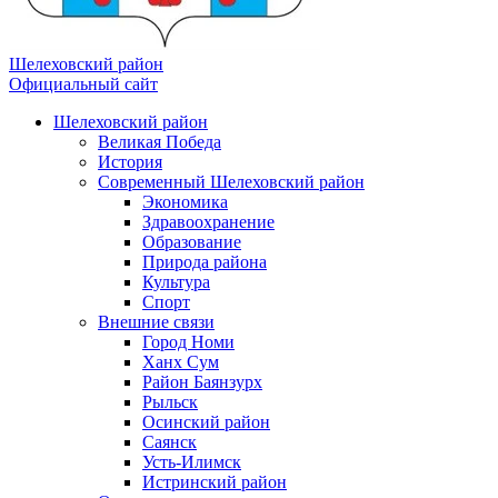
Шелеховский район
Официальный сайт
Шелеховский район
Великая Победа
История
Современный Шелеховский район
Экономика
Здравоохранение
Образование
Природа района
Культура
Спорт
Внешние связи
Город Номи
Ханх Сум
Район Баянзурх
Рыльск
Осинский район
Саянск
Усть-Илимск
Истринский район