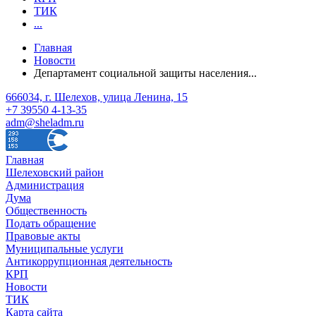
ТИК
...
Главная
Новости
Департамент социальной защиты населения...
666034, г. Шелехов, улица Ленина, 15
+7 39550 4-13-35
adm@sheladm.ru
Главная
Шелеховский район
Администрация
Дума
Общественность
Подать обращение
Правовые акты
Муниципальные услуги
Антикоррупционная деятельность
КРП
Новости
ТИК
Карта сайта