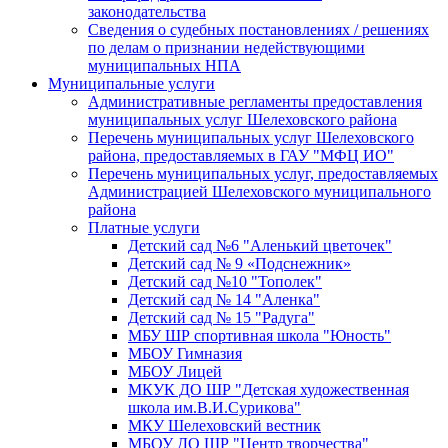
законодательства
Сведения о судебных постановлениях / решениях
по делам о признании недействующими
муниципальных НПА
Муниципальные услуги
Административные регламенты предоставления
муниципальных услуг Шелеховского района
Перечень муниципальных услуг Шелеховского
района, предоставляемых в ГАУ "МФЦ ИО"
Перечень муниципальных услуг, предоставляемых
Администрацией Шелеховского муниципального
района
Платные услуги
Детский сад №6 "Аленький цветочек"
Детский сад № 9 «Подснежник»
Детский сад №10 "Тополек"
Детский сад № 14 "Аленка"
Детский сад № 15 "Радуга"
МБУ ШР спортивная школа "Юность"
МБОУ Гимназия
МБОУ Лицей
МКУК ДО ШР "Детская художественная
школа им.В.И.Сурикова"
МКУ Шелеховский вестник
МБОУ ДО ШР "Центр творчества"