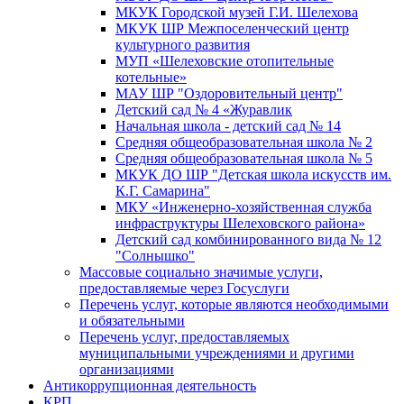
МКУК Городской музей Г.И. Шелехова
МКУК ШР Межпоселенческий центр
культурного развития
МУП «Шелеховские отопительные
котельные»
МАУ ШР "Оздоровительный центр"
Детский сад № 4 «Журавлик
Начальная школа - детский сад № 14
Средняя общеобразовательная школа № 2
Средняя общеобразовательная школа № 5
МКУК ДО ШР "Детская школа искусств им.
К.Г. Самарина"
МКУ «Инженерно-хозяйственная служба
инфраструктуры Шелеховского района»
Детский сад комбинированного вида № 12
"Солнышко"
Массовые социально значимые услуги,
предоставляемые через Госуслуги
Перечень услуг, которые являются необходимыми
и обязательными
Перечень услуг, предоставляемых
муниципальными учреждениями и другими
организациями
Антикоррупционная деятельность
КРП