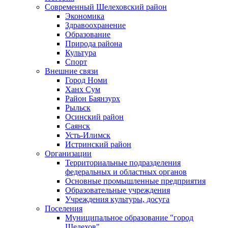
Современный Шелеховский район
Экономика
Здравоохранение
Образование
Природа района
Культура
Спорт
Внешние связи
Город Номи
Ханх Сум
Район Баянзурх
Рыльск
Осинский район
Саянск
Усть-Илимск
Истринский район
Организации
Территориальные подразделения
федеральных и областных органов
Основные промышленные предприятия
Образовательные учреждения
Учреждения культуры, досуга
Поселения
Муниципальное образование "город
Шелехов"