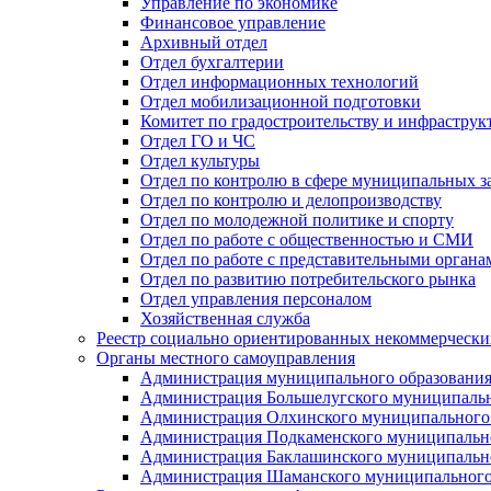
Управление по экономике
Финансовое управление
Архивный отдел
Отдел бухгалтерии
Отдел информационных технологий
Отдел мобилизационной подготовки
Комитет по градостроительству и инфраструк
Отдел ГО и ЧС
Отдел культуры
Отдел по контролю в сфере муниципальных з
Отдел по контролю и делопроизводству
Отдел по молодежной политике и спорту
Отдел по работе с общественностью и СМИ
Отдел по работе с представительными органа
Отдел по развитию потребительского рынка
Отдел управления персоналом
Хозяйственная служба
Реестр социально ориентированных некоммерчески
Органы местного самоуправления
Администрация муниципального образования
Администрация Большелугского муниципальн
Администрация Олхинского муниципального 
Администрация Подкаменского муниципально
Администрация Баклашинского муниципально
Администрация Шаманского муниципального