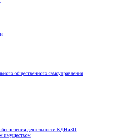
"
ии
льного общественного самоуправления
 обеспечения деятельности КДНиЗП
м имуществом