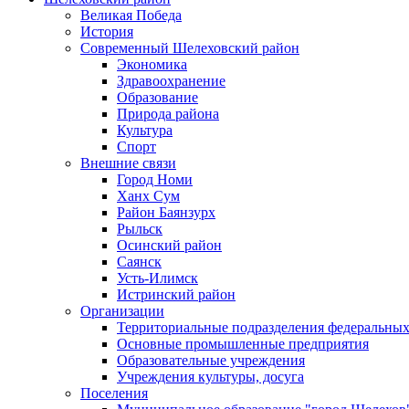
Великая Победа
История
Современный Шелеховский район
Экономика
Здравоохранение
Образование
Природа района
Культура
Спорт
Внешние связи
Город Номи
Ханх Сум
Район Баянзурх
Рыльск
Осинский район
Саянск
Усть-Илимск
Истринский район
Организации
Территориальные подразделения федеральных
Основные промышленные предприятия
Образовательные учреждения
Учреждения культуры, досуга
Поселения