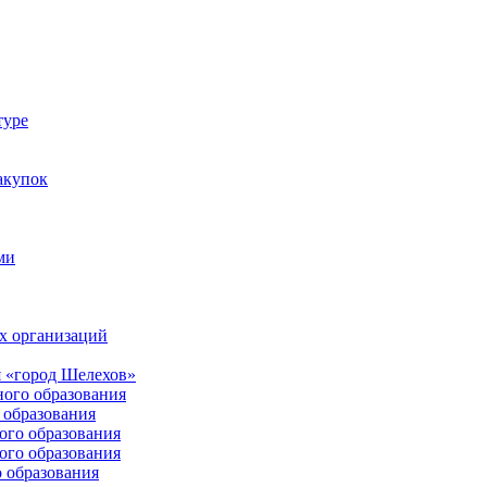
туре
акупок
ми
х организаций
 «город Шелехов»
ого образования
образования
го образования
го образования
 образования