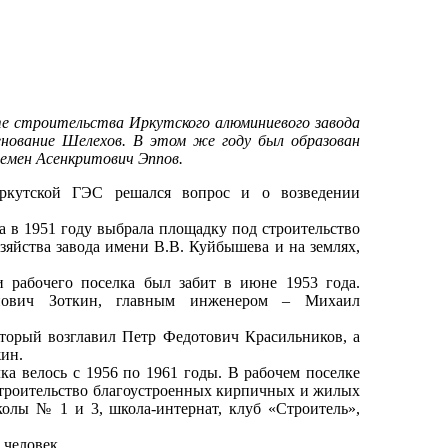
сте строительства Иркутского алюминиевого завода
енование Шелехов. В этом же году был образован
емен Асенкритович Эппов.
Иркутской ГЭС решался вопрос и о возведении
а в 1951 году выбрала площадку под строительство
зяйства завода имени В.В. Куйбышева и на землях,
 рабочего поселка был забит в июне 1953 года.
анович Зоткин, главным инженером – Михаил
торый возглавил Петр Федотович Красильников, а
ин.
лка велось с 1956 по 1961 годы. В рабочем поселке
строительство благоустроенных кирпичных и жилых
олы № 1 и 3, школа-интернат, клуб «Строитель»,
 человек.