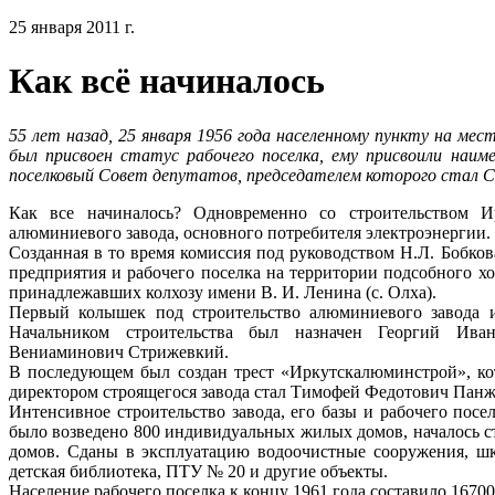
25 января 2011 г.
Как всё начиналось
55 лет назад, 25 января 1956 года населенному пункту на ме
был присвоен статус рабочего поселка, ему присвоили наим
поселковый Совет депутатов, председателем которого стал С
Как все начиналось? Одновременно со строительством 
алюминиевого завода, основного потребителя электроэнергии.
Созданная в то время комиссия под руководством Н.Л. Бобков
предприятия и рабочего поселка на территории подсобного хо
принадлежавших колхозу имени В. И. Ленина (с. Олха).
Первый колышек под строительство алюминиевого завода и
Начальником строительства был назначен Георгий Ив
Вениаминович Стрижевкий.
В последующем был создан трест «Иркутскалюминстрой», ко
директором строящегося завода стал Тимофей Федотович Панж
Интенсивное строительство завода, его базы и рабочего посе
было возведено 800 индивидуальных жилых домов, началось 
домов. Сданы в эксплуатацию водоочистные сооружения, шк
детская библиотека, ПТУ № 20 и другие объекты.
Население рабочего поселка к концу 1961 года составило 16700