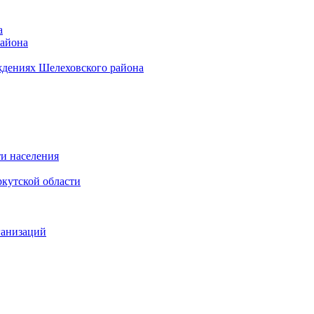
а
района
ждениях Шелеховского района
и населения
кутской области
ганизаций