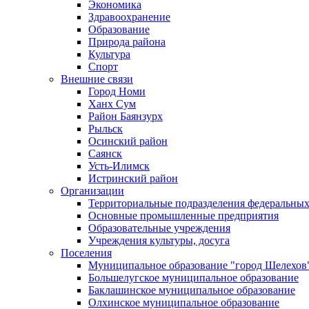
Экономика
Здравоохранение
Образование
Природа района
Культура
Спорт
Внешние связи
Город Номи
Ханх Сум
Район Баянзурх
Рыльск
Осинский район
Саянск
Усть-Илимск
Истринский район
Организации
Территориальные подразделения федеральных
Основные промышленные предприятия
Образовательные учреждения
Учреждения культуры, досуга
Поселения
Муниципальное образование "город Шелехов
Большелугское муниципальное образование
Баклашинское муниципальное образование
Олхинское муниципальное образование