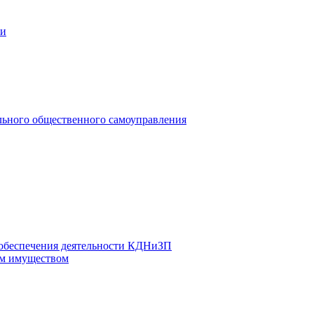
ии
льного общественного самоуправления
 обеспечения деятельности КДНиЗП
м имуществом