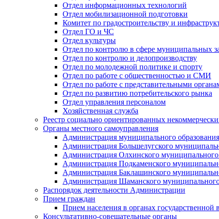
Отдел информационных технологий
Отдел мобилизационной подготовки
Комитет по градостроительству и инфраструк
Отдел ГО и ЧС
Отдел культуры
Отдел по контролю в сфере муниципальных з
Отдел по контролю и делопроизводству
Отдел по молодежной политике и спорту
Отдел по работе с общественностью и СМИ
Отдел по работе с представительными органа
Отдел по развитию потребительского рынка
Отдел управления персоналом
Хозяйственная служба
Реестр социально ориентированных некоммерчески
Органы местного самоуправления
Администрация муниципального образования
Администрация Большелугского муниципальн
Администрация Олхинского муниципального 
Администрация Подкаменского муниципально
Администрация Баклашинского муниципально
Администрация Шаманского муниципального
Распорядок деятельности Администрации
Прием граждан
Прием населения в органах государственной 
Консультативно-совещательные органы