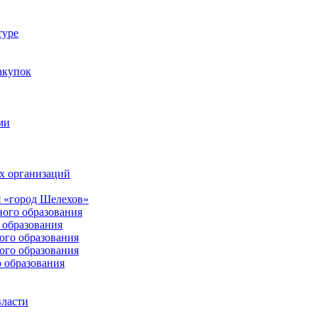
туре
акупок
ми
х организаций
 «город Шелехов»
ого образования
образования
го образования
го образования
 образования
власти