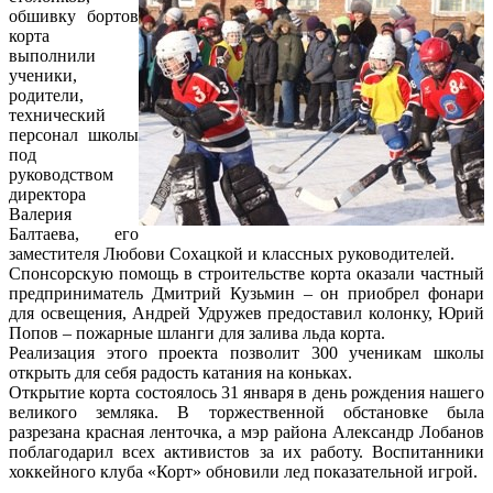
обшивку бортов
корта
выполнили
ученики,
родители,
технический
персонал школы
под
руководством
директора
Валерия
Балтаева, его
заместителя Любови Сохацкой и классных руководителей.
Спонсорскую помощь в строительстве корта оказали частный
предприниматель Дмитрий Кузьмин – он приобрел фонари
для освещения, Андрей Удружев предоставил колонку, Юрий
Попов – пожарные шланги для залива льда корта.
Реализация этого проекта позволит 300 ученикам школы
открыть для себя радость катания на коньках.
Открытие корта состоялось 31 января в день рождения нашего
великого земляка. В торжественной обстановке была
разрезана красная ленточка, а мэр района Александр Лобанов
поблагодарил всех активистов за их работу. Воспитанники
хоккейного клуба «Корт» обновили лед показательной игрой.