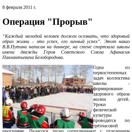
8 февраля 2011 г.
Операция "Прорыв"
“Каждый молодой человек должен осознать, что здоровый
образ жизни – это успех, его личный успех”. Этот наказ
В.В.Путина написан на баннере, на стене спортзала школы
имени дважды Героя Советского Союза Афанасия
Павлантьевича Белобородова.
Одна из
первостепенных
задач коллектива
школы -
формирование
здорового образа
жизни детей.
Уроки
физической
культуры
проводятся по
трёхчасовой
программе. Педагоги тесно сотрудничают с отделением