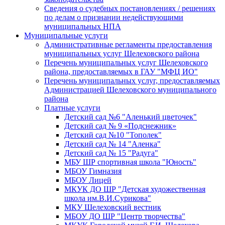
Сведения о судебных постановлениях / решениях
по делам о признании недействующими
муниципальных НПА
Муниципальные услуги
Административные регламенты предоставления
муниципальных услуг Шелеховского района
Перечень муниципальных услуг Шелеховского
района, предоставляемых в ГАУ "МФЦ ИО"
Перечень муниципальных услуг, предоставляемых
Администрацией Шелеховского муниципального
района
Платные услуги
Детский сад №6 "Аленький цветочек"
Детский сад № 9 «Подснежник»
Детский сад №10 "Тополек"
Детский сад № 14 "Аленка"
Детский сад № 15 "Радуга"
МБУ ШР спортивная школа "Юность"
МБОУ Гимназия
МБОУ Лицей
МКУК ДО ШР "Детская художественная
школа им.В.И.Сурикова"
МКУ Шелеховский вестник
МБОУ ДО ШР "Центр творчества"