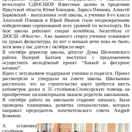
велоспорта СДЮСШОР. Известные далеко за пределами
Иркутской области Юлия Блиндюк, Лариса Панкова, Алексей
Борковский - выпускники этой школы, а ученики 8-го класса
Анатолий Плешков и Юрий Иванов стали неоднократными
победителями соревнований всех уровней по велоспорту. На
базе школы работают секции волейбола, баскетбола от
ДЮСШ «Юность». Азы лыжного спорта ученики осваивают
на уроках физкультуры, но вот о коньках речи пока не было,
хотя зима у нас длится с октября по март.
В сентябре директор школы, депутат Думы Шелеховского
района Валерий Балтаев выступил с предложением
осуществить молодёжный проект “Хоккей и фигурное
катание”.
Идею с энтузиазмом поддержали ученики и педагоги. Проект
рассмотрели и утвердили на совете школы. Школьники
рассчитали, что на строительство корта требуется шесть
кубометров доски и 35 столбиков.Спонсорскую помощь на
приобретение пиломатериалов оказали родители школьников.
В сентябре работа на школьном стадионе началась. Была
проведена планировка, разметка специалистами, которых
направил председатель попечительского совета Андрей
Кожевин.
А установку
столбиков,