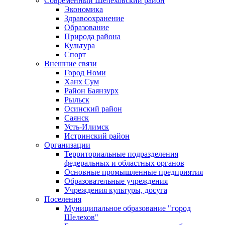
Современный Шелеховский район
Экономика
Здравоохранение
Образование
Природа района
Культура
Спорт
Внешние связи
Город Номи
Ханх Сум
Район Баянзурх
Рыльск
Осинский район
Саянск
Усть-Илимск
Истринский район
Организации
Территориальные подразделения
федеральных и областных органов
Основные промышленные предприятия
Образовательные учреждения
Учреждения культуры, досуга
Поселения
Муниципальное образование "город
Шелехов"