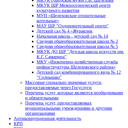
МКУК Городской музей Г.И. Шелехова
МКУК ШР Межпоселенческий центр
культурного развития
МУП «Шелеховские отопительные
котельные»
МАУ ШР "Оздоровительный центр"
Детский сад № 4 «Журавлик
Начальная школа - детский сад № 14
Средняя общеобразовательная школа № 2
Средняя общеобразовательная школа № 5
МКУК ДО ШР "Детская школа искусств им.
К.Г. Самарина"
МКУ «Инженерно-хозяйственная служба
инфраструктуры Шелеховского района»
Детский сад комбинированного вида № 12
"Солнышко"
Массовые социально значимые услуги,
предоставляемые через Госуслуги
Перечень услуг, которые являются необходимыми
и обязательными
Перечень услуг, предоставляемых
муниципальными учреждениями и другими
организациями
Антикоррупционная деятельность
КРП