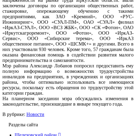
напряженности на рынке труда Иркутской области. Были
заключены договоры по организации общественных работ,
стажировке, опережающему обучению с такими
предприятиями, как ЗАО «Кремний», ООО «РУС-
Инжиниринг», ООО «СУАЛ-ПМ», ОАО «СУАЛ» филиал
«ИркАЗ-СУАЛ», ООО «ВСЗ ЖБК», ООО «СК «Фотон», ОАО
«Иркутскагроремонт», ООО «Фотон», ООО «ИркАЗ-
Сервис», ООО «Сибирские терема», ООО «ИркАЗ
общественное питание», ООО «ШСМК+» и другими. Всего в
них участвовали 930 человек. Кроме того, 57 гражданам была
оказана финансовая помощь в содействии развития малого
предпринимательства и самозанятости.
Мэр района Александр Лобанов попросил предоставить ему
полную информацию о возможностях трудоустройства
инвалидов на предприятиях, в учреждениях и организациях
района, чтобы оптимально использовать все имеющиеся
ресурсы, поскольку есть обращения по трудоустройству этой
категории граждан.
На планерном заседании мэра обсуждались изменения в
законодательстве, произошедшие в январе текущего года.
В рубрике:
Новости
Разделы сайта
Шелеховский район