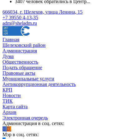
3407 человек обратились в Центр...
666034, г. Шелехов, улица Ленина, 15
+7 39550 4-13-35
adm@sheladm.ru
Главная
Шелеховский район
Администрация
Дума
Общественность
Подать обращение
Правовые акты
Муниципальные услуги
Антикоррупционная деятельность
КРП
Новости
ТИК
Карта сайта
Архив
Электронная очередь
Администрация в соц. сетях:
Мэр в соц. сетях: