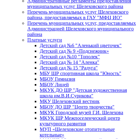
Административные регламенты предоставления
муниципальных услуг Шелеховского района
Перечень муниципальных услуг Шелеховского
района, предоставляемых в ГАУ "МФЦ ИО"
Перечень муниципальных услуг, предоставляемых
Администрацией Шелеховского муниципального
района
Платные услуги
Детский сад №6 "Аленький цветочек"
Детский сад № 9 «Подснежник»
Детский сад №10 "Тополек"
Детский сад № 14 "Аленка"
Детский сад № 15 "Радуга"
МБУ ШР спортивная школа "Юность"
МБОУ Гимназия
МБОУ Лицей
МКУК ДО ШР "Детская художественная
школа им.В.И.Сурикова"
МКУ Шелеховский вестник
МБОУ ДО ШР "Центр творчества"
МКУК Городской музей Г.И. Шелехова
МКУК ШР Межпоселенческий центр
культурного развития
МУП «Шелеховские отопительные
котельные»