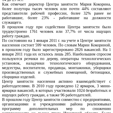
Как отмечает директор Центра занятости Мария Кокорина,
более полутора тысяч человек или почти 44% составляют
представители рабочей профессии, более 32% ранее не
работавшие, более 23% - работавшие на должности
служащего.
В прошлом году при содействии Центра занятости было
трудоустроено 1761 человек или 37,7% от числа ищущих
работу граждан.
По состоянию на 1 января 2011 г. на учете в Центре занятости
населения состоит 599 человек. По словам Марии Кокориной,
в прошлом году было зарегистрировано 2826 вакансий. На 1
января 2011 года их осталось лишь 285. Наибольшим спросом
пользуются резчики по дереву, операторы технологических
установок, наладчики технологического оборудования,
медсестры, воспитатели, продавцы, монтажники, уборщики
производственных и служебных помещений, бетонщики,
сборщики изделий.
Центр занятости населения активно взаимодействует с
работодателями. В 2010 году проведено 12 ярмарок, 3 мини-
ярмарки вакансий, в которых участвовали 1024 безработных и
ищущих работу граждан, а также 96 работодателей.
В прошлом году Центр занятости совместно с предприятиями,
организациями и учреждениями района реализовывал
программу дополнительных мер по снижению