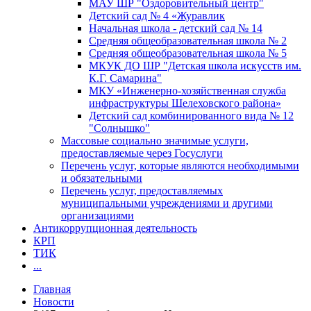
МАУ ШР "Оздоровительный центр"
Детский сад № 4 «Журавлик
Начальная школа - детский сад № 14
Средняя общеобразовательная школа № 2
Средняя общеобразовательная школа № 5
МКУК ДО ШР "Детская школа искусств им.
К.Г. Самарина"
МКУ «Инженерно-хозяйственная служба
инфраструктуры Шелеховского района»
Детский сад комбинированного вида № 12
"Солнышко"
Массовые социально значимые услуги,
предоставляемые через Госуслуги
Перечень услуг, которые являются необходимыми
и обязательными
Перечень услуг, предоставляемых
муниципальными учреждениями и другими
организациями
Антикоррупционная деятельность
КРП
ТИК
...
Главная
Новости