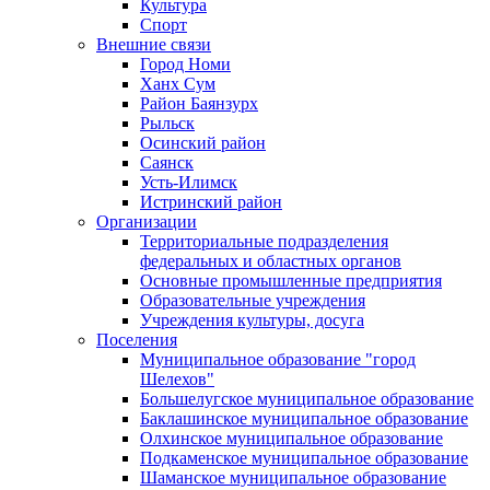
Культура
Спорт
Внешние связи
Город Номи
Ханх Сум
Район Баянзурх
Рыльск
Осинский район
Саянск
Усть-Илимск
Истринский район
Организации
Территориальные подразделения
федеральных и областных органов
Основные промышленные предприятия
Образовательные учреждения
Учреждения культуры, досуга
Поселения
Муниципальное образование "город
Шелехов"
Большелугское муниципальное образование
Баклашинское муниципальное образование
Олхинское муниципальное образование
Подкаменское муниципальное образование
Шаманское муниципальное образование