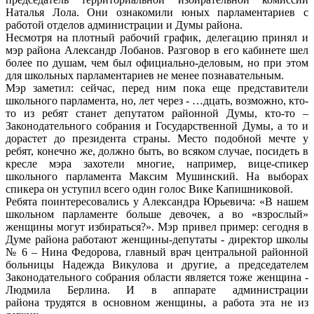
Наталья Лола. Они ознакомили юных парламентариев с
работой отделов администрации и Думы района.
Несмотря на плотный рабочий график, делегацию принял и
мэр района Александр Лобанов. Разговор в его кабинете шел
более по душам, чем был официально-деловым, но при этом
для школьных парламентариев не менее познавательным.
Мэр заметил: сейчас, перед ним пока еще представители
школьного парламента, но, лет через - …дцать, возможно, кто-
то из ребят станет депутатом районной Думы, кто-то –
Законодательного собрания и Государственной Думы, а то и
дорастет до президента страны. Место подобной мечте у
ребят, конечно же, должно быть, во всяком случае, посидеть в
кресле мэра захотели многие, например, вице-спикер
школьного парламента Максим Мушинский. На выборах
спикера он уступил всего один голос Вике Капишниковой.
Ребята поинтересовались у Александра Юрьевича: «В нашем
школьном парламенте больше девочек, а во «взрослый»
женщины могут избираться?». Мэр привел пример: сегодня в
Думе района работают женщины-депутаты - директор школы
№ 6 – Нина Федорова, главный врач центральной районной
больницы Надежда Викулова и другие, а председателем
Законодательного собрания области является тоже женщина -
Людмила Берлина. И в аппарате администрации
района трудятся в основном женщины, а работа эта не из