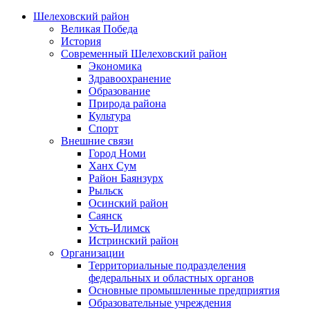
Шелеховский район
Великая Победа
История
Современный Шелеховский район
Экономика
Здравоохранение
Образование
Природа района
Культура
Спорт
Внешние связи
Город Номи
Ханх Сум
Район Баянзурх
Рыльск
Осинский район
Саянск
Усть-Илимск
Истринский район
Организации
Территориальные подразделения
федеральных и областных органов
Основные промышленные предприятия
Образовательные учреждения