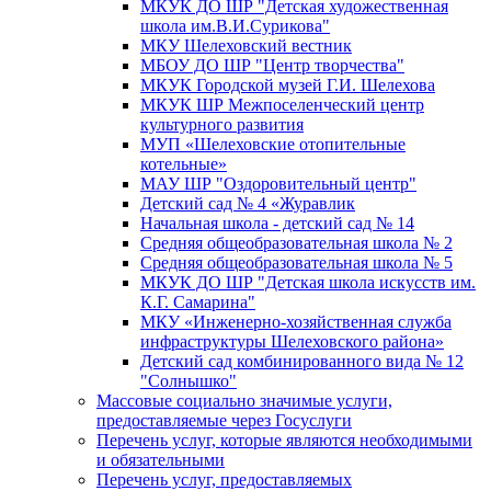
МКУК ДО ШР "Детская художественная
школа им.В.И.Сурикова"
МКУ Шелеховский вестник
МБОУ ДО ШР "Центр творчества"
МКУК Городской музей Г.И. Шелехова
МКУК ШР Межпоселенческий центр
культурного развития
МУП «Шелеховские отопительные
котельные»
МАУ ШР "Оздоровительный центр"
Детский сад № 4 «Журавлик
Начальная школа - детский сад № 14
Средняя общеобразовательная школа № 2
Средняя общеобразовательная школа № 5
МКУК ДО ШР "Детская школа искусств им.
К.Г. Самарина"
МКУ «Инженерно-хозяйственная служба
инфраструктуры Шелеховского района»
Детский сад комбинированного вида № 12
"Солнышко"
Массовые социально значимые услуги,
предоставляемые через Госуслуги
Перечень услуг, которые являются необходимыми
и обязательными
Перечень услуг, предоставляемых