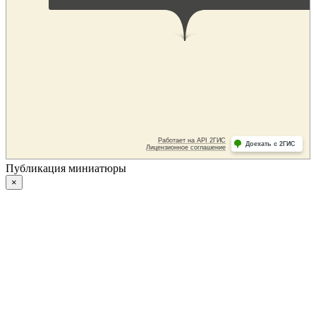
Публикация миниатюры
×