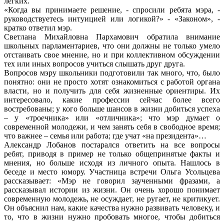
легких.
«Когда вы принимаете решение, - спросили ребята мэра, -
руководствуетесь интуицией или логикой?» - «Законом», -
кратко ответил мэр.
Светлана Михайловна Пархамович обратила внимание
школьных парламентариев, что они должны не только умело
отстаивать свое мнение, но и при коллективном обсуждении
тех или иных вопросов учиться слышать друг друга.
Вопросов мэру школьники подготовили так много, что, было
понятно: они не просто хотят ознакомиться с работой органа
власти, но и получить для себя жизненные ориентиры. Их
интересовало, какие профессии сейчас более всего
востребованы; у кого больше шансов в жизни добиться успеха
– у «троечника» или «отличника»; что мэр думает о
современной молодежи, и чем занять себя в свободное время;
что важнее – семья или работа; где учат «на президента»…
Александр Лобанов постарался ответить на все вопросы
ребят, приводя в пример не только общепринятые факты и
мнения, но больше исходя из личного опыта. Нашлось в
беседе и место юмору. Участница встречи Ольга Усольцева
рассказывает: «Мэр не говорил заученными фразами, а
рассказывал истории из жизни. Он очень хорошо понимает
современную молодежь, не осуждает, не ругает, не критикует.
Он объяснил нам, какие качества нужно развивать человеку, и
то, что в жизни нужно пробовать многое, чтобы добиться