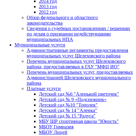
2014 год
2013 год
2012 год
Обзор федерального и областного
законодательства
Сведения о судебных постановлениях / решениях
по делам о признании недействующими
муниципальных НПА
Муниципальные услуги
Административные регламенты предоставления
муниципальных услуг Шелеховского района
Перечень муниципальных услуг Шелеховского
района, предоставляемых в ГАУ "МФЦ ИО"
Перечень муниципальных услуг, предоставляемых
Администрацией Шелеховского муниципального
района
Платные услуги
Детский сад №6 "Аленький цветочек"
Детский сад № 9 «Подснежник»
Детский сад №10 "Тополек"
Детский сад № 14 "Аленка"
Детский сад № 15 "Радуга"
МБУ ШР спортивная школа "Юность"
МБОУ Гимназия
МБОУ Лицей